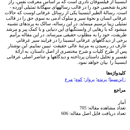
ابن­سینا از فیلسوفان نادری است که بر اساس معرفت نفس، راز
تجربۀ شخصی خود را در قالب رساله­های سه­گانۀ تمثیلی آورده ­
است. رسالۀ الطیر ابن­سینا یکی از رسائل عرفانی اوست که حالات
عرفانی انسان و نحوۀ سیر و سلوک آدمی به سوی حق را در قالب
تمثیلی زیبا ترسیم می­نماید. در این رساله، سالک به پرنده­ای تشبیه
می­شود که با رهایی از وابستگی­های این دنیایی و با کمک پیر و مرشد
طریقت، خود را به مطلوب حقیقی می­رساند. در این مقاله برآنیم
برخی از دیدگاه­های عرفانی ابن­سینا را در فرایند سیر عرفانی
عارف در رسیدن به مرتبۀ عالی حقیقت تبیین نماییم. این نوشتار
پس از طرح کلیات و شرح مختصری از اصل داستان، به ارائۀ
تفسیر و تحلیل داستان پرداخته و دیدگاه­ها و عناصر اصلی عرفانی
ابن­سینا را بیان خواهد نمود.
کلیدواژه‌ها
: ابن‌سینا
؛
پرنده
؛
پرواز
؛
کوه
؛
مرغ
مراجع
آمار
تعداد مشاهده مقاله: 705
تعداد دریافت فایل اصل مقاله: 606