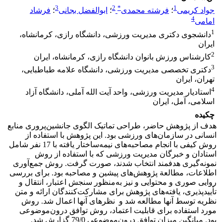
3
2
*
1
جواد کریمی
؛
فرشته محمدی
؛
ابوالفضل بجانی
؛
فرشاد
4
امامی
1
دانشجوی دکتری مدیریت ورزشی، دانشگاه رازی، کرمانشاه،
ایران
2
کارشناس ورزش بانوان دانشگاه رازی، کرمانشاه، ایران
3
دکتری تخصصی مدیریت ورزشی، دانشگاه علامه طباطبایی،
تهران، ایران
4
استادیار مدیریت ورزشی، واحد آیت الله آملی، دانشگاه آزاد
اسلامی، آمل، ایران
چکیده
هدف از پژوهش حاضر، طراحی تماتیک الگوی جانشین‌پروری منابع
انسانی در سازمان‌های ورزشی بود. این پژوهش با استفاده از
روش کیفی با انجام مصاحبه‌های نیمه‌ساختار یافته با 17 نفر شامل
استادان و خبرگان مدیریت ورزشی که با استفاده از روش
نمونه‌گیری هدفمند انتخاب شدند، صورت گرفت. روش جمع‌آوری
اطلاعات، مطالعة پژوهش‌های پیشین و مصاحبه بود. برای بررسی
روایی صوری و محتوایی و نیز به‌منظور سنجش اعتبار، انتقال و
تأییدپذیری، یافته‌های پژوهش برای مشارکت‌کنندگان ارائه و متن
نظریه توسط آنها مطالعه شد و نظرهای آنها اعمال شد. روش
مورد استفاده برای قابلیت اعتماد، روش توافق درون‌موضوعی
بود. میانگین میزان توافق درون‌موضوعی 79/0 گزارش شد.