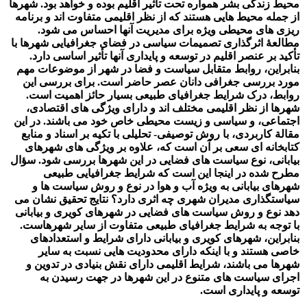
محیط زندگی بشر همواره تحت‏ تأثیر اقلیم بوده و خواهد بود. شهرها
از جمله محیط ‏هایی هستند که از نظر اقلیمی متفاوت ‏اند و برنامه
‏ریزی ‏های محیطی ویژه برای مدیریت آن‏ها احساس می‏ شود.
مطالعۀ اثرگذاری تصمیمات سیاسی در فضای جغرافیایی شهرها با
تأکید بر عنصر اقلیم در توسعه و پایداری آن‏ها تأثیر اساسی دارد.
بنابراین، روابط متقابل سیاست و فضا در شهر از موضوعات مهم
مورد بررسی جغرافی ‏دانان عصر حاضر است. برای بررسی این
روابط، درک شرایط جغرافیای طبیعی بسیار حائز اهمیت است.
شهرها از نظر اقلیمی مختلف‏ اند و دارای ویژگی‏ های اقتصادی،
اجتماعی، و سیاسی و زیست ‏محیطی خاص خود می‏ باشند. در این
مقالة کاربردی، با روش توصیفی- تحلیلی با تکیه بر اسناد و منابع
کتابخانه ‏ای سعی بر آن است که، علاوه بر ویژگی ‏های شهرهای
بیابانی، نوع سیاست ‏های فضایی در این شهرها بررسی شود. سؤال
مطرح‏ شده در اینجا این است که شرایط جغرافیایی طبیعی
شهرهای بیابانی به ‏ویژه آب و هوا در نوع و روش سیاست‏ ها و
سیاست‏گذاری مدیران شهری چه اثری دارد؟ نتایج تحقیق نشان می‏
دهد نوع و روش سیاست‏ های فضایی در شهرهای کویری و بیابانی
با توجه به شرایط جغرافیای طبیعی متفاوت از سایر شهرهاست.
بنابراین، شهرهای کویری و بیابانی دارای شرایط و استعدادهای
خاصی هستند و با اینکه دارای محدودیت‏ هایی نسبت به سایر
شهرها می ‏باشند، شرایط اقلیمی دارای نقش بنیادی در تدوین و
اجرای سیاست ‏های متنوع در این شهرها در جهت رسیدن به
توسعه و پایداری است.