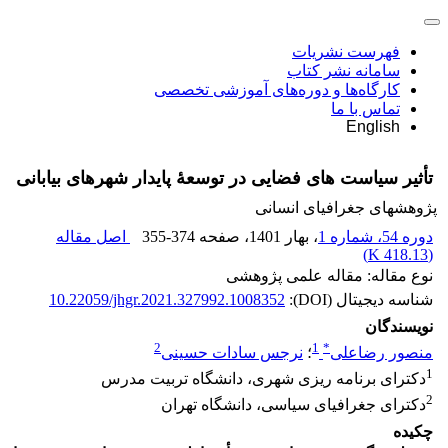
فهرست نشریات
سامانه نشر کتاب
کارگاه‌ها و دوره‌های آموزشی تخصصی
تماس با ما
English
تأثیر سیاست های فضایی در توسعۀ پایدار شهرهای بیابانی
پژوهشهای جغرافیای انسانی
دوره 54، شماره 1
، بهار 1401
، صفحه
355-374
اصل مقاله
)
418.13 K
(
نوع مقاله: مقاله علمی پژوهشی
شناسه دیجیتال (DOI):
10.22059/jhgr.2021.327992.1008352
نویسندگان
2
1
*
منصور رضاعلی
؛
نرجس سادات حسینی
1
دکترای برنامه ‏ریزی شهری، دانشگاه تربیت مدرس
2
دکترای جغرافیای سیاسی، دانشگاه تهران
چکیده