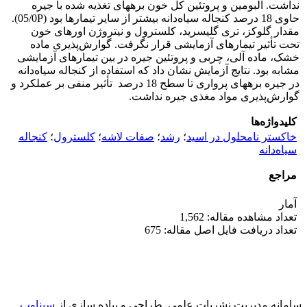
نداشت. آلبومین و پروتئین کل خون بره­های تغذیه شده با جیره
حاوی 18 درصد کنجاله سیاه‌دانه بیشتر از سایر تیمارها بود (05/0P).
مقدار گلوکز، تری گلیسرید، کلسترول و نیتروژن اوره­ای خون
تحت تأثیر تیمارهای آزمایشی قرار نگرفت. گوارش‌پذیری ماده
خشک، ماده آلی، چربی و پروتئین جیره در بین تیمارهای آزمایشی
مشابه بود. نتایج آزمایش نشان داد که استفاده از کنجاله سیاه‌دانه
در جیره بره­های پرواری تا سطح 18 درصد تأثیر منفی بر عملکرد و
گوارش‌پذیری مواد مغذی جیره نداشت.
کلیدواژه‌ها
خاکستر نامحلول در اسید
؛
رشد
؛
صفات لاشه
؛
کلسترول
؛
کنجاله
سیاه‌دانه
مراجع
آمار
تعداد مشاهده مقاله: 1,562
تعداد دریافت فایل اصل مقاله: 675
سامانه مدیریت نشریات علمی.
طراحی و پیاده سازی از
سیناوب