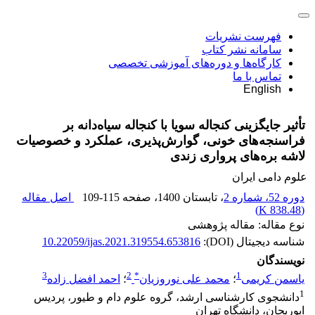
فهرست نشریات
سامانه نشر کتاب
کارگاه‌ها و دوره‌های آموزشی تخصصی
تماس با ما
English
تأثیر جایگزینی کنجاله سویا با کنجاله سیاه‌دانه بر
فراسنجه‌های خونی، گوارش‌پذیری، عملکرد و ‏خصوصیات
لاشه بره‌‌های پرواری زندی
علوم دامی ایران
دوره 52، شماره 2
، تابستان 1400
، صفحه
109-115
اصل مقاله
)
838.48 K
(
نوع مقاله: مقاله پژوهشی
شناسه دیجیتال (DOI):
10.22059/ijas.2021.319554.653816
نویسندگان
3
2
*
1
یاسمن کریمی
؛
محمد علی نوروزیان
؛
احمد افضل‌ زاده
1
دانشجوی کارشناسی ارشد، گروه علوم دام و طیور، پردیس
ابوریحان، دانشگاه تهران