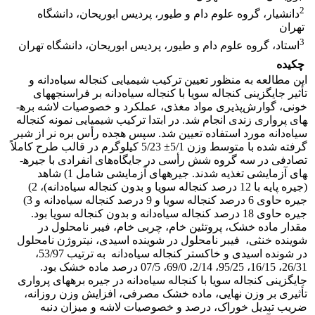
2
دانشیار، گروه علوم دام و طیور، پردیس ابوریحان، دانشگاه
تهران
3
استاد، گروه علوم دام و طیور، پردیس ابوریحان، دانشگاه تهران
چکیده
این مطالعه به منظور تعیین ترکیب شیمیایی کنجاله سیاه‌دانه و
تأثیر جایگزینی کنجاله سویا با کنجاله سیاه‌دانه بر فراسنجه­های
خونی، گوارش‌پذیری مواد مغذی، عملکرد و خصوصیات لاشه بره­
های پرواری زندی انجام شد. در ابتدا ترکیب شیمیایی نمونه کنجاله
سیاه‌دانه مورد استفاده تعیین شد. سپس هجده رأس بره نر از شیر
گرفته شده با متوسط وزن 5/1± 5/23 کیلوگرم در قالب طرح کاملاً
تصادفی در سه گروه شش رأسی در جایگاه‌های انفرادی با جیره­
های آزمایشی تغذیه شدند. جیره­های آزمایشی شامل 1) شاهد
(جیره پایه با 12 درصد کنجاله سویا و بدون کنجاله سیاه‌دانه)، 2)
جیره حاوی 6 درصد کنجاله سویا و 9 درصد کنجاله سیاه‌دانه و 3)
جیره حاوی 18 درصد کنجاله سیاه‌دانه و بدون کنجاله سویا بود.
مقدار ماده خشک، پروتئین خام، چربی خام، فیبر نامحلول در
شوینده خنثی، فیبر نامحلول در شوینده اسیدی، نیتروژن نامحلول
در شونده اسیدی و خاکستر کنجاله سیاه‌دانه به ترتیب 53/97،
26/31، 16/15، 95/25، 2/14، 69/0، 07/5 درصد ماده خشک بود.
جایگزینی کنجاله سویا با کنجاله سیاه‌دانه در جیره بره­های پرواری
تأثیری بر وزن نهایی، ماده خشک مصرفی، افزایش وزن روزانه،
ضریب تبدیل خوراک، درصد و خصوصیات لاشه و میزان دنبه