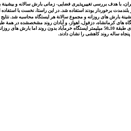
ان، با هدف بررسی تغییرپذیری فضایی
-
زمانی بارش سالانه و بیشین
ة
ب
ر بلندمدت برخوردار بودند استفاده شد. در این راستا، نخست با استفاده از
شین
ة
بارش
های روزانه و مجموع سالان
ة
هر ایستگاه محاسبه شد. نتای
فول، اهواز
،
و آبادان روند مشخص
شده در
همة
طبق
ی طبق
ة
10ـ50 میلی
متر ایستگاه خرم
آباد بدون روند اما بارش ‏های روزان
پنجاه‏
ساله روند کاهشی را نشان دادند.