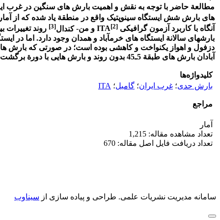
مطالع
ة
حاضر با
توجه به نقش و اهمیت بارش‏ های سنگین در غرب ایر
های بارش
شش
ایستگاه سینوپتیک واقع در منطق
ة
یاد ‏شده که از آما
[3]
[2]
آنگاه با کاربرد آزمون گرافیکی
ITA
و
من
-
روند تغییرات بی
بارش
های سالان
ة
ایستگاه‏ های خرم
آباد و همدان وجود دارد.
اما در ایستگاه ‎های کرمانشاه، دز
دزفول و اهواز یکنواخت و کاهشی بوده است
؛
در صورتی که بارش
ها
آبادان بارش
های طبق
ة
5ـ45 بدون روند و بارش
هایی با دور
ة
برگشت
کلیدواژه‌ها
بارش حدی
؛
غرب ایران
؛
گامبل
؛
ITA
مراجع
آمار
تعداد مشاهده مقاله: 1,215
تعداد دریافت فایل اصل مقاله: 670
سامانه مدیریت نشریات علمی.
طراحی و پیاده سازی از
سیناوب