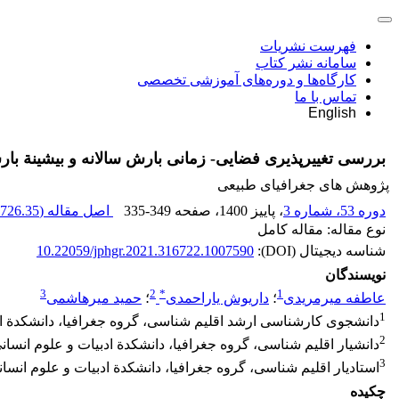
فهرست نشریات
سامانه نشر کتاب
کارگاه‌ها و دوره‌های آموزشی تخصصی
تماس با ما
English
بررسی تغییرپذیری فضایی- زمانی بارش سالانه و بیشینة بار
پژوهش های جغرافیای طبیعی
دوره 53، شماره 3
، پاییز 1400
، صفحه
335-349
اصل مقاله (
726.35 K
نوع مقاله: مقاله کامل
شناسه دیجیتال (DOI):
10.22059/jphgr.2021.316722.1007590
نویسندگان
3
2
*
1
عاطفه میرمریدی
؛
داریوش یاراحمدی
؛
حمید میرهاشمی
1
دانشجوی کارشناسی ارشد اقلیم ‏شناسی، گروه جغرافیا، دانشکدة اد
2
دانشیار اقلیم ‏شناسی، گروه جغرافیا، دانشکدة ادبیات و علوم انسان
3
استادیار اقلیم‏ شناسی، گروه جغرافیا، دانشکدة ادبیات و علوم انسا
چکیده