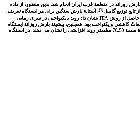
ارش روزانه در منطق
ة
غرب ایران انجام شد. بدین منظور
،
از داده
[1]
 تابع توزیع گامبل
، آستان
ة
بارش سنگین برای هر ایستگاه
تعریف،
ج حاصل از روش
ITA
نشان داد روند نایکنواختی در سری زمانی
اتْ کاهشی و یکنواخت بود
. همچنین
،
بیشین
ة
بارش روزان
ة
ایستگاه
ة طبق
ة
50ـ70 میلی
متر روند افزایشی را نشان می‏ دهند. در ایستگاه