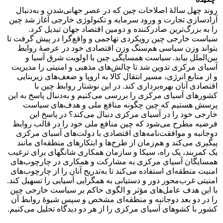
روند چهل سالۀ اصلاحات چین که در عصر جهانی‌شدن و به‌دنبال
آزادسازی تجارت و ورود سرمایه و تکنولوژی خارجی آغاز شد چین
را به بزرگ‌ترین صادرکننده و دومین اقتصاد جهان تبدیل کرد.
سیاست خارجی چین رویکردی تهاجمی و واقع‌گرا در پیش گرفت تا
بتواند وزن سیاسی هم‌سنگ وزن اقتصادی خود در عرصۀ روابط
بین‌الملل بیابد. سیاست همسایگی چین با اولویت شرق آسیا و
آسیای مرکزی تدوین شد تا چالش‌های مذهبی و امنیتی را مدیریت
و از منابع انرژی، مسیر انتقال کالا به اروپا و ضعف‌های زیربنایی
اقتصادی آنان بهره‌برداری کند. در این نوشتار روابط چین با
کشورهای آسیای مرکزی را بررسی می‌کنیم و به‌دنبال پاسخ به این
پرسش هستیم که چین چگونه منافع ملی و هدف‌های سیاست
خارجی خود را در آسیای مرکزی دنبال می‌کند؟ در پاسخ این
فرضیه مطرح می‌شود که چین منافع ملی خود را در قالب روابط
دوجانبه و موافقت‌نامه‌های اقتصادی با ‌دولت‌های آسیای مرکزی
پیگیری می‌کند و هم‌زمان از طرح‌ها و ابتکارهای منطقه‌ای مانند
یک کمربند، یک راه، سیکا و سازمان همکاری شانگهای برای ترغیب
همسایگان آسیای مرکزی به مشارکت و همکاری در چارچوب‌های
امنیت منطقه‌ای استفاده می‌کند تا به‌تدریج آنان را از چارچوب‌های
امنیتی غرب‌محور دور و دستیابی به همگرایی آسیایی را تسهیل کند.
با این هدف عامل‌های مؤثر و الگوی حاکم بر سیاست خارجی چین
را در دو بعد دوجانبه و منطقه‌ای مشخص و سپس شیوۀ روابط آن
کشور با کشوهای آسیای مرکزی را از هر دو دیدگاه تحلیل می‌کنیم.