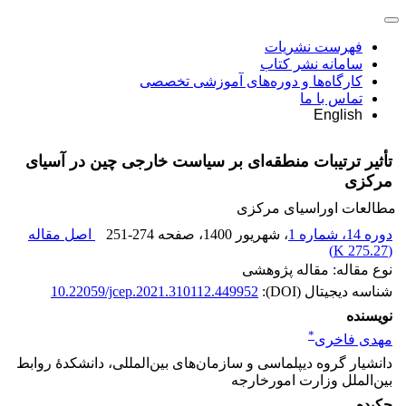
فهرست نشریات
سامانه نشر کتاب
کارگاه‌ها و دوره‌های آموزشی تخصصی
تماس با ما
English
تأثیر ترتیبات منطقه‌ای بر سیاست خارجی چین در آسیای
مرکزی
مطالعات اوراسیای مرکزی
دوره 14، شماره 1
، شهریور 1400
، صفحه
251-274
اصل مقاله
)
275.27 K
(
نوع مقاله: مقاله پژوهشی
شناسه دیجیتال (DOI):
10.22059/jcep.2021.310112.449952
نویسنده
*
مهدی فاخری
دانشیار گروه دیپلماسی و سازمان‌های بین‌المللی، دانشکدۀ روابط
بین‌الملل وزارت امورخارجه
چکیده