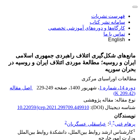
فهرست نشریات
سامانه نشر کتاب
کارگاه‌ها و دوره‌های آموزشی تخصصی
تماس با ما
English
مانع‌های شکل‌گیری‌ ائتلاف‌ راهبردی جمهوری اسلامی
ایران و روسیه؛ مطالعۀ موردی ائتلاف ایران و روسیه در
بحران سوریه
مطالعات اوراسیای مرکزی
دوره 14، شماره 1
، شهریور 1400
، صفحه
229-249
اصل مقاله
)
209.42 K
(
نوع مقاله: مقاله پژوهشی
شناسه دیجیتال (DOI):
10.22059/jcep.2021.299709.449910
نویسندگان
2
1
*
پرهام غنی
؛
عباسقلی عسگریان
1
کارشناس ارشد روابط بین‌الملل، دانشکدۀ روابط بین‌الملل
وزارت امورخارجه