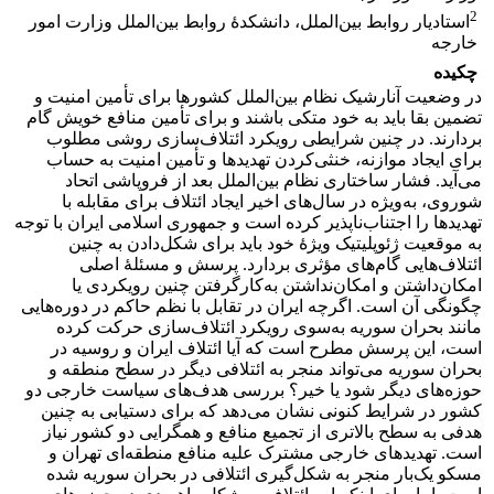
2
استادیار روابط بین‌الملل، دانشکدۀ روابط بین‌الملل وزارت امور
خارجه
چکیده
در وضعیت آنارشیک نظام بین‌الملل کشور‌ها برای تأمین امنیت و
تضمین بقا باید به خود متکی باشند و برای تأمین منافع خویش گام
بردارند. در چنین شرایطی رویکرد ائتلاف‌سازی روشی مطلوب
برای ایجاد موازنه، خنثی‌کردن تهدیدها و تأمین امنیت به حساب
می‌آید. فشار ساختاری نظام‌ بین‌الملل بعد از فروپاشی اتحاد
شوروی، به‌ویژه در سال‌های اخیر ایجاد ائتلاف برای مقابله با
تهدیدها را اجتناب‌ناپذیر کرده است و جمهوری اسلامی ایران با توجه
به موقعیت ژئوپلیتیک ویژۀ خود باید برای شکل‌دادن به چنین
ائتلاف‌هایی گام‌های مؤثری بردارد. پرسش و مسئلۀ اصلی
امکان‌داشتن و امکان‌نداشتن به‌کارگرفتن چنین رویکردی یا
چگونگی آن است. اگرچه ایران در تقابل با نظم حاکم در دوره‌هایی
مانند بحران سوریه به‌سوی رویکرد ائتلاف‌سازی حرکت کرده
است، این پرسش مطرح است که آیا ائتلاف ایران و روسیه در
بحران سوریه می‌تواند منجر به ائتلافی دیگر در سطح منطقه و
حوزه‌های دیگر شود یا خیر؟ بررسی هدف‌های سیاست خارجی دو
کشور در شرایط کنونی نشان می‌دهد که برای دستیابی به چنین
هدفی به سطح بالاتری از تجمیع منافع و همگرایی دو کشور نیاز
است. تهدیدهای خارجی مشترک علیه منافع منطقه‌ای تهران و
مسکو یک‌بار منجر به شکل‌گیری ائتلافی در بحران سوریه شده