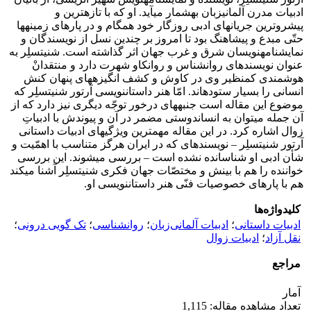
ادبیات مدرن آلمانی­زبان به­شمار می­آید. او که با تازه­ترین و
پیشروترین جریان­های ادبی روزگار خود همگام و در پاره­ای زمینه­ها
حتّی مبدع و پیشاهنگ بود تا امروز بر چندین نسل از نویسندگان و
نمایش­نامه­نویسان شرق و غرب جهان اثر گذاشته است. شنیتسلِر به
عنوان نویسنده­ای روانشناس و روانکاو شهرت دارد و منتقدانْ
هوشمندی کم­نظیر وی در کاوش و کشف انگیزه­های پنهان کنش
انسانی را بسیار ستوده­اند. امّا هنر داستان­نویسی آرتور شنیتسلِر که
موضوع این مقاله است جنبه­های درخور توجّه دیگری نیز دارد که از
آن جمله می­توان به انسان­دوستی مضمر در آن و پیوندش با ادبیاتِ
زوال اشاره کرد. در این مقاله مهم­ترین ویژگی­های ادبیات داستانی
آرتور شنیتسلِر – نویسنده­ای که در ایران هرگز متناسب با اهمّیت و
ﺷﺄن ادبی او شناسانده نشده است – بررسی می­شوند. این بررسی
خواننده را هم با بینش و مختصّات جهان فکری شنیتسلِر آشنا می­کند
هم با پاره­ای خصوصیات فنّی هنر داستان­نویسی او.
کلیدواژه‌ها
ادبیات داستانی
؛
ادبیات آلمانی‌زبان
؛
روانشناسی
؛
تک گویی درونی
؛
نقل آزاد
؛
ادبیات زوال
مراجع
آمار
تعداد مشاهده مقاله: 1,115