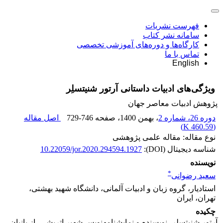
فهرست نشریات
سامانه نشر کتاب
کارگاه‌ها و دوره‌های آموزشی تخصصی
تماس با ما
English
ویژگی‌های ادبیات داستانی آرتور شنیتسلِر
پژوهش ادبیات معاصر جهان
دوره 26، شماره 2
، بهمن 1400
، صفحه
729-746
اصل مقاله
)
460.59 K
(
نوع مقاله: مقاله علمی پژوهشی
شناسه دیجیتال (DOI):
10.22059/jor.2020.294594.1927
نویسنده
*
سعید رضوانی
استادیار، گروه زبان و ادبیات آلمانی، دانشگاه شهید بهشتی،
تهران، ایران
چکیده
آرتور شنیتسلِر، نویسنده و نمایش­نامه­نویس شهیر اتریشی، از بانیان