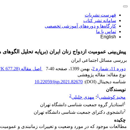
فهرست نشریات
سامانه نشر کتاب
کارگاه‌ها و دوره‌های آموزشی تخصصی
تماس با ما
English
پیش‌بینی عمومیت ازدواج زنان ایران (برپایه تحلیل الگوهای
بررسی مسائل اجتماعی ایران
دوره 11، شماره 2
، بهمن 1399
، صفحه
7-40
اصل مقاله (
677.28 K
)
نوع مقاله: مقاله پژوهشی
شناسه دیجیتال (DOI):
10.22059/ijsp.2021.82670
نویسندگان
2
1
مجید کوششی
؛
مهدی خلیلی
1
استادیار گروه جمعیت شناسی دانشگاه تهران
2
دانشجوی دکترای جمعیت شناسی دانشگاه تهران
چکیده
مطالعات موجود که در مورد وضعیت و تغییرات زمان­بندی و عمومیت ازدو