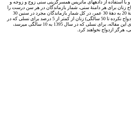
ی و با استفاده از داده­های ماتریس همسرگزینی سنی زوج و زوجه و
اج زنان برای هر دامنۀ سنی، شمار بازماندگان در هر سن درست را
با نگاهی نسلی پیش­بینی می­کند. یافته­ها نشان می­دهد در دو دهۀ گذشته و متأثر از افزایش سن ازدواج مردان، به تعویق افتادن ازدواج زنان از دهۀ 20 به دهۀ 30 عمر، در کل شمار بازماندگان مجرد در سنین 30
سالگی و بالاتر را افزایش و عمومیت ازدواج آنان را کاهش داده است. بر اساس پیش­بینی نسلی این مقاله، تجرد قطعی (نسبت افراد هرگز ازدواج نکرده تا 50 سالگی) زنان از کمتر از 5 درصد برای نسلی که در
سال 1395 به 50 سالگی رسیده تا بیش از 20 درصد برای نسلی که در سال 1435 به این سن می­رسد، افزایش خواهد یافت. بر اساس برآوردهای این مقاله، برای نسلی که در سال 1395 به 10 سالگی می­رسد،