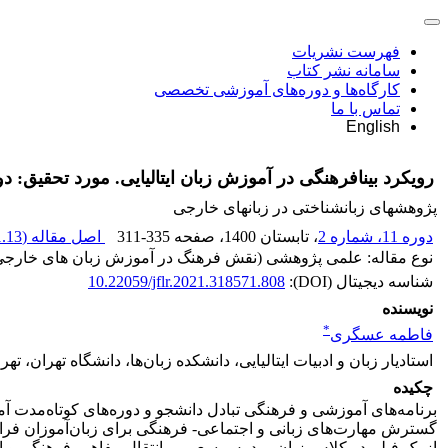
فهرست نشریات
سامانه نشر کتاب
کارگاه‌ها و دوره‌های آموزشی تخصصی
تماس با ما
English
رویکرد بینافرهنگی در آموزش زبان ایتالیایی. مورد تحقیق: دوره
پژوهشهای زبانشناختی در زبانهای خارجی
دوره 11، شماره 2
، تابستان 1400
، صفحه
311-335
اصل مقاله (
.13 M
نوع مقاله: علمی پژوهشی (نقش فرهنگ در آموزش زبان های خارجی)(تاب
شناسه دیجیتال (DOI):
10.22059/jflr.2021.318571.808
نویسنده
*
فاطمه عسگری
استادیار زبان و ادبیات ایتالیایی، دانشکده زبان‌ها، دانشگاه تهران، تهرا
چکیده
برنامه‌های آموزشی و فرهنگی تبادل دانشجو و دوره‌های کوتاه‌مدت 
گسترش مهارت‌های زبانی و اجتماعی- فرهنگی برای زبان‌آموزان فراهم 
از یک فیلم در کلاس زبان، مدرس سعی بر انتقال مفاهیم فرهنگی و ا