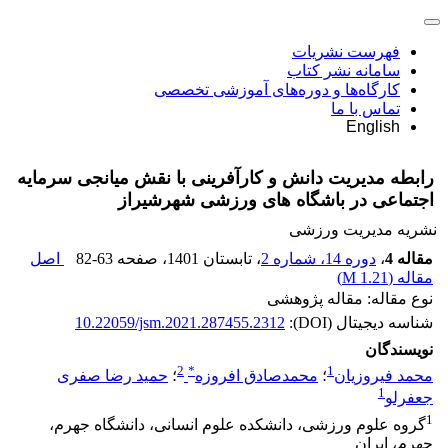
فهرست نشریات
سامانه نشر کتاب
کارگاه‌ها و دوره‌های آموزشی تخصصی
تماس با ما
English
رابطه مدیریت دانش و کارآفرینی با نقش میانجی سرمایه
اجتماعی در باشگاه های ورزشی شهرشیراز
نشریه مدیریت ورزشی
مقاله 4
،
دوره 14، شماره 2
، تابستان 1401
، صفحه
82-63
اصل
مقاله (
1.21 M
)
نوع مقاله: مقاله پژوهشی
شناسه دیجیتال (DOI):
10.22059/jsm.2021.287455.2312
نویسندگان
2
*
1
محمد فیروزیان
؛
محمدصادق افروزه
؛
حمید رضا صفری
1
جعفرلو
1
گروه علوم ورزشی، دانشکده علوم انسانی، دانشگاه جهرم،
جهرم، ایران