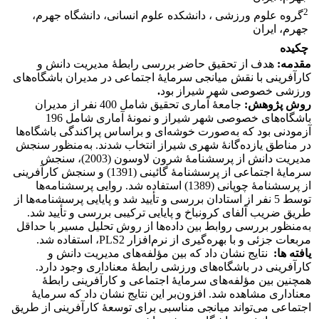
2
گروه علوم ورزشی ، دانشکده علوم انسانی، دانشگاه جهرم،
جهرم، ایران
چکیده
مقدمه:
هدف از تحقیق حاضر بررسی رابطۀ مدیریت دانش و
کارآفرینی با نقش میانجی سرمایۀ اجتماعی در مدیران باشگاه‌های
ورزشی خصوصی شهر شیراز بود
.
روش پژوهش:
جامعۀ آماری تحقیق شامل 400 نفر از مدیران
باشگاه‌های خصوصی شهر شیراز و نمونۀ آماری شامل 196
آزمودنی بود که به‌صورت خوشه‌ای و براساس پراکندگی باشگاه‌ها
در مناطق یازده‌گانۀ شهری شیراز انتخاب شدند. به‌منظور سنجش
مدیریت دانش از پرسشنامۀ شرون لاوسون (2003)، سنجش
سرمایۀ اجتماعی از پرسشنامۀ گائینی (1391) و سنجش کارآفرینی
از پرسشنامۀ چوپانی (1389) استفاده شد. روایی پرسشنامه‌ها
توسط 5 نفر از استادان بررسی و تأیید شد و پایایی پرسشنامه‌ها از
طریق ضریب آلفای کرونباخ و پایایی ترکیبی بررسی و تأیید شد.
به‌منظور بررسی روابط بین داده‌ها از روش تحلیل مسیر با حداقل
مربعات جزئی و با بهره‌گیری از نرم‌افزار PLS2، استفاده شد.
یافته
ها:
نتایج نشان داد که بین مؤلفه‌های مدیریت دانش و
کارآفرینی در باشگاه‌های ورزشی رابطۀ معنا‌داری وجود دارد.
همچنین بین مؤلفه‌های سرمایۀ اجتماعی و کارآفرینی رابطۀ
معناداری مشاهده شد. افزون‌بر این نتایج نشان داد که سرمایۀ
اجتماعی می‌تواند میانجی مناسبی برای توسعۀ کارآفرینی از طریق