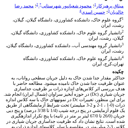
2
*
1
میثاق پرهیزکار
؛
محمود شعبانپور شهرستانی
؛
محمد رضا
4
3
خالدیان
؛
حسین اسدی
1
گروه علوم خاک، دانشکده کشاورزی، دانشگاه گیلان، گیلان،
رشت، ایران
2
دانشیار گروه علوم خاک، دانشکده کشاورزی، دانشگاه گیلان،
گیلان، رشت، ایران
3
دانشیار گروه مهندسی آب،، دانشکده کشاورزی، دانشگاه گیلان،
رشت، ایران
4
دانشیار گروه علوم خاک، دانشکده کشاورزی، دانشگاه
تهران،کرج، ایران
چکیده
حداکثر مقدار جدا شدن خاک به دلیل جریان سطحی رواناب، به
عنوان ظرفیت جدا شدن خاک نامیده می­شود. مطالعه حاضر با
هدف بررسی اثر کلاس‌های اندازه ذرات بر ظرفیت جداسازی
جریان شیاری (Dc) در حوزه آبخیز سراوان (شمال ایران) انجام شد.
برای این منظور، تغییرات Dc در نمونه­های خاک با سه کلاس اندازه
ذرات (0-1 ، 1-2 و 2-3 میلی­متر) تحت شرایط آزمایشگاهی از طریق
یک فلوم آزمایشی در پنج درجه شیب (1/4 تا 3/38 درصد) و پنج دبی
جریان (26/0 تا 67/0 لیتر بر متر در ثانیه) با پنج تکرار اندازه­گیری
شده است. نتایج نشان داد که ظرفیت جداسازی جریان شیاری در
کلاس 3-2 میلی‌متر در مقایسه با سایر کلاس­های اندازه ذرات به