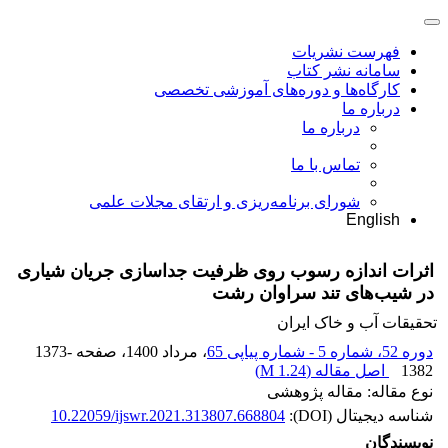
فهرست نشریات
سامانه نشر کتاب
کارگاه‌ها و دوره‌های آموزشی تخصصی
درباره ما
درباره ما
تماس با ما
شورای برنامه‌ریزی و ارتقای مجلات علمی
English
اثرات اندازه رسوب روی ظرفیت جداسازی جریان شیاری
در شیب‌های تند سراوان رشت
تحقیقات آب و خاک ایران
دوره 52، شماره 5 - شماره پیاپی 65
، مرداد 1400
، صفحه
1373-
1382
اصل مقاله (
1.24 M
)
نوع مقاله: مقاله پژوهشی
شناسه دیجیتال (DOI):
10.22059/ijswr.2021.313807.668804
نویسندگان