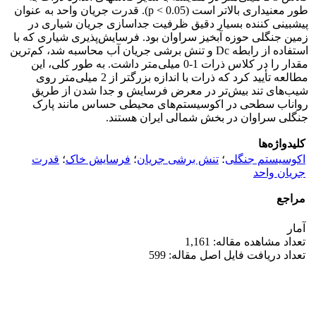
طور معنی­داری بالاتر است (p < 0.05). قدرت جریان واحد به عنوان
پیش­بینی کننده بسیار دقیق ظرفیت جداسازی جریان شیاری در
زمین جنگلی حوزه آبخیز سراوان بود. فرسایش‌پذیری شیاری که با
استفاده از رابطه Dc و تنش برشی جریان آب محاسبه شد، کم‌ترین
مقدار را در کلاس ذرات 1-0 میلی‌متر داشت. به طور کلی، این
مطالعه تأیید کرد که ذرات با اندازه بزرگتر از 2 میلی‌متر روی
شیب‌های تند بیش‌تر در معرض فرسایش و جدا شدن از طریق
رواناب سطحی در اکوسیستم‌های محیطی حساس مانند پارک
جنگلی سراوان در بخش شمالی ایران هستند.
کلیدواژه‌ها
اکوسیستم جنگلی
؛
تنش برشی جریان
؛
فرسایش خاک
؛
قدرت
جریان واحد
مراجع
آمار
تعداد مشاهده مقاله: 1,161
تعداد دریافت فایل اصل مقاله: 599