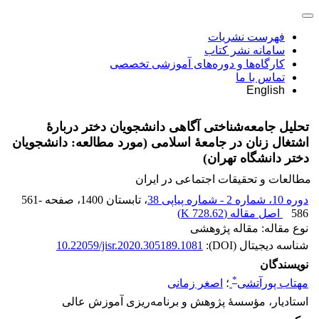
فهرست نشریات
سامانه نشر کتاب
کارگاه‌ها و دوره‌های آموزشی تخصصی
تماس با ما
English
تحلیل جامعه‌شناختی آگاهی دانشجویان دختر دربارۀ
اشتغال زنان در جامعۀ اسلامی (مورد مطالعه: دانشجویان
دختر دانشگاه تهران)
مطالعات و تحقیقات اجتماعی در ایران
دوره 10، شماره 2 - شماره پیاپی 38
، تابستان 1400
، صفحه
561-
586
اصل مقاله (
728.62 K
)
نوع مقاله: مقاله پژوهشی
شناسه دیجیتال (DOI):
10.22059/jisr.2020.305189.1081
نویسندگان
*
مهتاب پورآتشی
؛
اصغر زمانی
استادیار، مؤسسۀ پژوهش و برنامه‌ریزی آموزش عالی