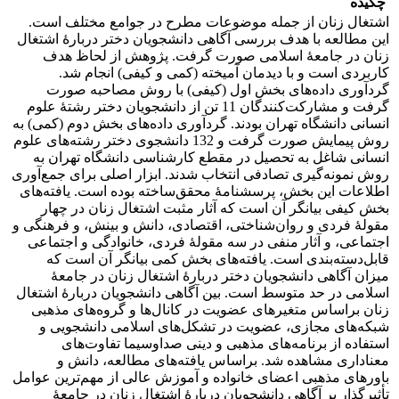
چکیده
اشتغال زنان از جمله موضوعات مطرح در جوامع مختلف است.
این مطالعه با هدف بررسی آگاهی دانشجویان دختر دربارۀ اشتغال
زنان در جامعۀ اسلامی صورت گرفت. پژوهش از لحاظ هدف
کاربردی است و با دیدمان آمیخته (کمی و کیفی) انجام شد.
گردآوری داده‌های بخش اول (کیفی) با روش مصاحبه صورت
گرفت و مشارکت‌کنندگان 11 تن از دانشجویان دختر رشتۀ علوم
انسانی دانشگاه تهران بودند. گردآوری داده‌های بخش دوم (کمی) به
روش پیمایش صورت گرفت و 132 دانشجوی دختر رشته‌های علوم
انسانی شاغل به تحصیل در مقطع کارشناسی دانشگاه تهران به
روش نمونه‌گیری تصادفی انتخاب شدند. ابزار اصلی برای جمع‌آوری
اطلاعات این بخش، پرسشنامۀ محقق‌ساخته بوده است. یافته‌های
بخش کیفی بیانگر آن است که آثار مثبت اشتغال زنان در چهار
مقولۀ فردی و روان‌شناختی، اقتصادی، دانش و بینش، و فرهنگی و
اجتماعی، و آثار منفی در سه مقولۀ فردی، خانوادگی و اجتماعی
قابل‌دسته‌بندی است. یافته‌های بخش کمی بیانگر آن است که
میزان آگاهی دانشجویان دختر دربارۀ اشتغال زنان در جامعۀ
اسلامی در حد متوسط است. بین آگاهی دانشجویان دربارۀ اشتغال
زنان براساس متغیرهای عضویت در کانال‌ها و گروه‌های مذهبی
شبکه‌های مجازی، عضویت در تشکل‌های اسلامی دانشجویی و
استفاده از برنامه‌های مذهبی و دینی صداوسیما تفاوت‌های
معناداری مشاهده شد. براساس یافته‌های مطالعه، دانش و
باورهای مذهبی اعضای خانواده و آموزش عالی از مهم‌ترین عوامل
تأثیرگذار بر آگاهی دانشجویان دربارۀ اشتغال زنان در جامعۀ