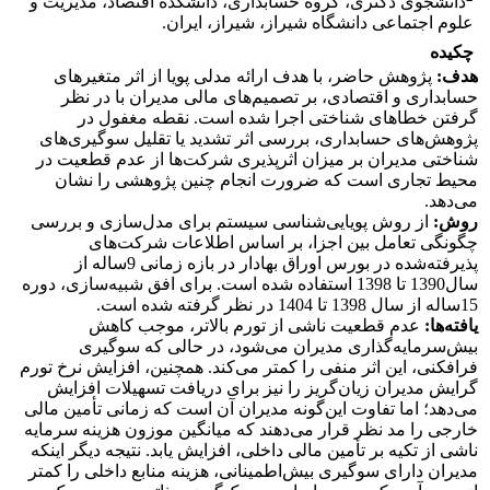
دانشجوی دکتری، گروه حسابداری، دانشکده اقتصاد، مدیریت و
علوم اجتماعی دانشگاه شیراز، شیراز، ایران.
چکیده
هدف:
پژوهش حاضر، با هدف ارائه مدلی پویا از اثر متغیرهای
حسابداری و اقتصادی، بر تصمیم‌های مالی مدیران با در نظر
گرفتن خطاهای شناختی اجرا شده است. نقطه مغفول در
پژوهش‌های حسابداری، بررسی اثر تشدید یا تقلیل سوگیری‌های
شناختی مدیران بر میزان اثرپذیری شرکت‌ها از عدم قطعیت در
محیط تجاری است که ضرورت انجام چنین پژوهشی را نشان
می‌دهد.
روش:
از روش پویایی‌شناسی سیستم برای مدل‌سازی و بررسی
چگونگی تعامل بین اجزا، بر اساس اطلاعات شرکت‌های
پذیرفته‌شده در بورس اوراق بهادار در بازه زمانی 9‎ساله از
سال1390 تا 1398 استفاده شده است. برای افق شبیه‌سازی، دوره
15ساله از سال 1398 تا 1404 در نظر گرفته شده است.
یافته‌ها:
عدم قطعیت ناشی از تورم بالاتر، موجب کاهش
بیش‌سرمایه‌گذاری مدیران می‌شود، در حالی‌ که سوگیری
فرافکنی، این اثر منفی را کمتر می‌کند. همچنین، افزایش نرخ تورم
گرایش مدیران زیان‌گریز را نیز برای دریافت تسهیلات افزایش
می‌دهد؛ اما تفاوت این‌گونه مدیران آن است که زمانی تأمین مالی
خارجی را مد نظر قرار می‌دهند که میانگین موزون هزینه سرمایه
ناشی از تکیه بر تأمین مالی داخلی، افزایش یابد. نتیجه دیگر اینکه
مدیران دارای سوگیری بیش‌اطمینانی، هزینه منابع داخلی را کمتر