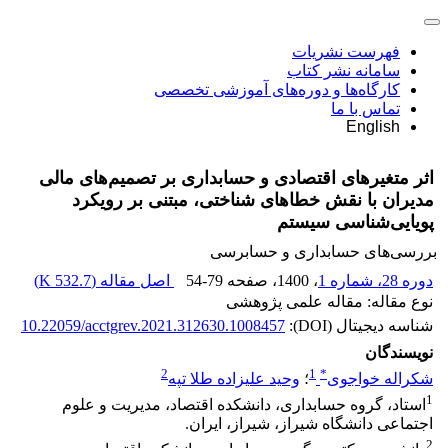
فهرست نشریات
سامانه نشر کتاب
کارگاه‌ها و دوره‌های آموزشی تخصصی
تماس با ما
English
اثر متغیرهای اقتصادی و حسابداری بر تصمیم‌های مالی
مدیران با نقش خطاهای شناختی، مبتنی بر رویکرد
پویایی‌شناسی سیستم
بررسی‏‌های حسابداری و حسابرسی
دوره 28، شماره 1
، 1400
، صفحه
54-79
اصل مقاله (
532.7 K
)
نوع مقاله: مقاله علمی پژوهشی
شناسه دیجیتال (DOI):
10.22059/acctgrev.2021.312630.1008457
نویسندگان
2
1
*
شکراله خواجوی
؛
وحید علیزاده طلا تپه
1
استاد، گروه حسابداری، دانشکده اقتصاد، مدیریت و علوم
اجتماعی دانشگاه شیراز، شیراز، ایران.
2