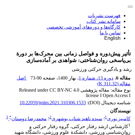
فهرست نشریات
سامانه نشر کتاب
کارگاه‌ها و دوره‌های آموزشی تخصصی
تماس با ما
English
تأثیر پیش‌دوره و فواصل زمانی بین محرک‌ها بر دورة
بی‌پاسخی روان‌شناختی: شواهدی بر آماده‌سازی
رشد و یادگیری حرکتی ورزشی
مقاله 6
،
دوره 13، شماره 1
، بهار 1400
، صفحه
73-90
اصل
مقاله (
311.32 K
)
نوع مقاله: مقاله پژوهشی Released under CC BY-NC 4.0
license I Open Access I
شناسه دیجیتال (DOI):
10.22059/jmlm.2021.310306.1533
نویسندگان
3
*
2
1
کامبیز نوری
؛
سیده ناهید شتاب بوشهری
؛
محمدرضا دوستان
1
کارشناس ارشد رفتار حرکتی، گروه رفتار حرکتی و
روان‌شناسی ورزشی، دانشکدة علوم ورزشی، دانشگاه شهید