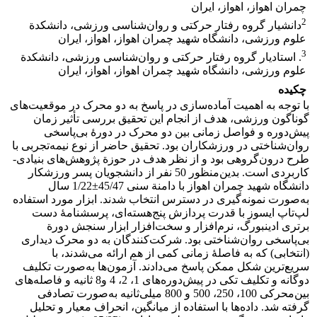
چمران اهواز، اهواز، ایران
2
دانشیار گروه رفتار حرکتی و روان‌شناسی ورزشی، دانشکدة
علوم ورزشی، دانشگاه شهید چمران اهواز، اهواز، ایران
3
. استادیار گروه رفتار حرکتی و روان‌شناسی ورزشی، دانشکدة
علوم ورزشی، دانشگاه شهید چمران اهواز، اهواز، ایران
چکیده
با توجه به اهمیت آماده‌سازی در پاسخ به دو محرک در موقعیت‌های
گوناگون ورزشی، هدف از انجام این تحقیق بررسی تأثیر زمان
پیش‌دوره و فواصل زمانی بین دو محرک در دورۀ بی‌پاسخی
روان‌شناختی در ورزشکاران بود. تحقیق حاضر از نوع نیمه‌تجربی با
طرح درون‌گروهی بود و از نظر هدف در حوزة پژوهش‌های بنیادی-
کاربردی است. بدین‌منظور 50 نفر از دانشجویان پسر ورزشکار
دانشگاه شهید چمران اهواز با دامنة سنی 45/47±1/22 سال
به‌صورت نمونه‌گیری در دسترس انتخاب شدند. ابزار مورد استفاده
لپ‌تاپ ایسوز با قدرت پردازش پنج‌هسته‌ای، پرسشنامۀ دست
برتری ادینبورگ، نرم‌افزار و سخت‌افزار ابزار سنجش دورة
بی‌پاسخی روان‌شناختی بود. شرکت‌کنندگان به دو محرک دیداری
(انتخابی) که به فاصلۀ زمانی کمی از هم ارائه می‌شدند، با
سریع‌ترین شکل ممکن پاسخ می‌دادند. آزمون‌ها به‌صورت تکلیف
دوگانه و تکلیف تکی در پیش‌دوره‌های 1، 2، 4 و8 ثانیه و فاصله‌های
بین‌محرکی 100، 250، 500 و 800 میلی‌ثانیه به‌صورت تصادفی
گرفته شد. داده‌ها با استفاده از میانگین، انحراف معیار و تحلیل