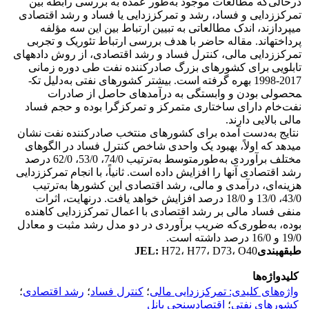
درحالی‌که مطالعات موجود به‌طور عمده به بررسی رابطه بین
تمرکززدایی و فساد، رشد و تمرکززدایی یا فساد و رشد اقتصادی
می­پردازند، اندک مطالعاتی به تبیین ارتباط بین این سه مؤلفه
پرداخته­اند. مقاله حاضر با هدف بررسی ارتباط تئوریک و تجربی
تمرکززدایی مالی، کنترل فساد و رشد اقتصادی، از روش داده­های
تابلویی برای کشورهای بزرگ صادرکننده نفت طی دوره زمانی
2017-1998 بهره گرفته است. بیشتر کشورهای نفتی به‌دلیل تک­
محصولی بودن و وابستگی به درآمدهای حاصل از صادرات
نفت‌خام دارای ساختاری متمرکز و تمرکزگرا بوده و حجم فساد
مالی بالایی دارند.
نتایج به‌دست آمده برای کشورهای منتخب صادرکننده نفت نشان
می­دهد که اولاً، بهبود یک واحدی شاخص کنترل فساد در الگوهای
مختلف برآوردی به‌طورمتوسط به‌ترتیب 74/0، 53/0، 62/0 درصد
رشد اقتصادی آنها را افزایش داده است. ثانیاً، با انجام تمرکززدایی
هزینه‌ای، درآمدی و مالی، رشد اقتصادی این کشورها به‌ترتیب
43/0، 13/0 و 18/0 درصد افزایش خواهد یافت. درنهایت، اثرات
منفی فساد مالی بر رشد اقتصادی با اعمال تمرکززدایی کاهنده
بوده، به‌طوری‌که ضریب برآوردی در دو مدل رشد مثبت و معادل
19/0 و 16/0 درصد داشته است.
طبقه­بندی
H72، H77، D73، O40
:
JEL
کلیدواژه‌ها
واژه‌های کلیدی: تمرکززدایی مالی
؛
کنترل فساد
؛
رشد اقتصادی
؛
کشورهای نفتی
؛
اقتصادسنجی پانل