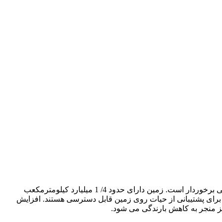
آب آشامیدنی پاک برای بشر و همه جانوران حیاتی می باشد. آب شیرین وخالص همچنین برای کشاورزی و مصارف صنعتی نیز از اهمیت بالایی برخوردار است. زمین دارای حدود 4/ 1 میلیارد کیلومترمکعب
درصد آن شور است. از مابقی آب شیرین، تنها 5/ 0 درصد در دسترس هستند و برای پشتیبانی از حیات روی زمین قابل دسترسی هستند. افزایش
 منجر به کاهش بارندگی می شود.