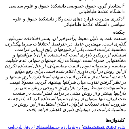
2
استادیار گروه حقوق خصوصی دانشکدۀ حقوق و علوم سیاسی
دانشگاه علامۀ طباطبائی
3
دکتری مدیریت قراردادهای نفت‌وگاز دانشکدۀ حقوق و علوم
سیاسی دانشگاه علامۀ طباطبائی
چکیده
صنعت نفت به دلیل محیط پراُفت­وخیز آن، بستر اختلافات سرمایه­
گذاری است. مهم­ترین عامل در حل­وفصل اختلافات سرمایه­گذاری،
محاسبۀ غرامت است. یکی از شیوه­های رایج ارزیابی غرامت،
استفاده از رویکرد بازاری است که استفاده از آن با موافقت­ها و
مخالفت­هایی همراه است. نوسانات زیاد قیمت­های سهام، عدم قابلیت
مقایسه و منصفانه نبودن قیمت مقایسه­ای، از علل استفاده نکردن
از این روش در آرای داوری اعلام شده است. برای رفع موانع
یادشده، استفاده از میانگین قیمت سهام، استانداردسازی نسبت­ها و
در نظر گرفتن تفاوت میان شرکت­ها پیشنهاد گردید. معمولاً قیمت
محاسبه­شده توسط رویکرد بازاری از خروجی روش مبتنی بر
دارایی­ها بیشتر و از روش مبتنی بر درآمد کمتر است. در صنعت
نفت ایران، تنها می­توان از روش نسبت­ها استفاده کرد که با توجه به
ضرورت انجام تعدیلات فراوان، امکان استفاده از این روش در
محاسبۀ غرامت در دیوان­های داوری کاهش خواهد یافت.
کلیدواژه‌ها
داوری‌های صنعت نفت
؛
روش ارزیابی مقایسه‌ای
؛
روش ارزیابی