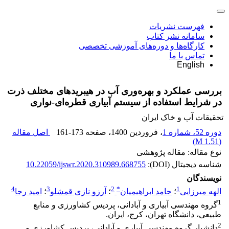
فهرست نشریات
سامانه نشر کتاب
کارگاه‌ها و دوره‌های آموزشی تخصصی
تماس با ما
English
بررسی عملکرد و بهره‌وری آب در هیبریدهای مختلف ذرت
در شرایط استفاده از سیستم آبیاری قطره‌ای-نواری
تحقیقات آب و خاک ایران
دوره 52، شماره 1
، فروردین 1400
، صفحه
161-173
اصل مقاله
)
1.51 M
(
نوع مقاله: مقاله پژوهشی
شناسه دیجیتال (DOI):
10.22059/ijswr.2020.310989.668755
نویسندگان
4
3
2
*
1
الهه میرزایی
؛
حامد ابراهیمیان
؛
آرزو نازی قمشلو
؛
امید رجا
1
گروه مهندسی آبیاری و آبادانی، پردیس کشاورزی و منابع
طبیعی، دانشگاه تهران، کرج، ایران.
2
دانشیار گروه مهندسی آبیاری و آبادانی، پردیس کشاورزی و