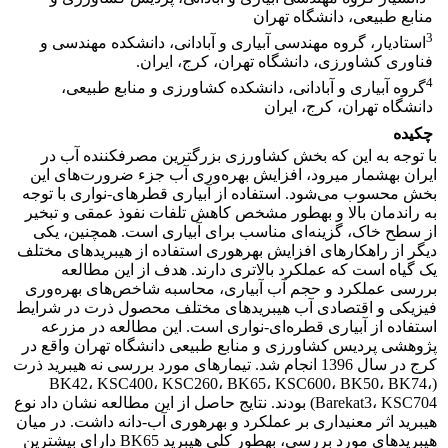
منابع طبیعی، دانشگاه تهران
3
استادیار، گروه مهندسی آبیاری و آبادانی، دانشکده مهندسی و
فناوری کشاورزی، دانشگاه تهران، کرج، ایران.
4
گروه آبیاری و آبادانی، دانشکده کشاورزی و منابع طبیعی،
دانشگاه تهران، کرج، ایران
چکیده
با توجه به این که بخش کشاورزی بزرگترین مصرف‏کننده آب در
ایران به‏شمار می‏رود، افزایش بهره‌وری آب جزء ضرورت‌های این
بخش محسوب می‌شود. استفاده از آبیاری قطره‏ای-نواری با توجه
به راندمان بالا و به‏طور مشخص کاهش تلفات نفوذ عمقی و تبخیر
از سطح خاک، گزینه‌ای مناسب برای آبیاری است. همچنین، یکی
دیگر از راهکار­های افزایش بهره­وری استفاده از هیبریدهای مختلف
یک گیاه است که عملکرد بالاتری دارند. هدف از این مطالعه
بررسی عملکرد و حجم آب آبیاری، محاسبه شاخص‌های بهره‌وری
فیزیکی و اقتصادی آب هیبریدهای مختلف محصول ذرت در شرایط
استفاده از آبیاری قطره‌ای-نواری است. این مطالعه در مزرعه
پژوهشی پردیس کشاورزی و منابع طبیعی دانشگاه تهران واقع در
کرج در سال 1396 انجام شد. تیمارهای مورد بررسی نه هیبرید ذرت
(BK42، KSC400، KSC260، BK65، KSC600، BK50، BK74،
Barekat3، KSC704) بودند. نتایج حاصل از این مطالعه نشان داد نوع
هیبرید اثر معنی‏داری بر عملکرد و بهره­وری آب-دانه داشت. در میان
هیبریدهای مورد بررسی، به‏طور کلی هیبرید BK65 دارای بیشترین