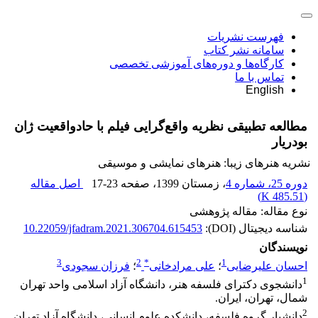
فهرست نشریات
سامانه نشر کتاب
کارگاه‌ها و دوره‌های آموزشی تخصصی
تماس با ما
English
مطالعه تطبیقی نظریه واقع‌گرایی فیلم با حادواقعیت ژان
بودریار
نشریه هنرهای زیبا: هنرهای نمایشی و موسیقی
دوره 25، شماره 4
، زمستان 1399
، صفحه
17-23
اصل مقاله
)
485.51 K
(
نوع مقاله: مقاله پژوهشی
شناسه دیجیتال (DOI):
10.22059/jfadram.2021.306704.615453
نویسندگان
3
2
*
1
احسان علیرضایی
؛
علی مرادخانی
؛
فرزان سجودی
1
دانشجوی دکترای فلسفه هنر، دانشگاه آزاد اسلامی واحد تهران
شمال، تهران، ایران.
2
دانشیار گروه فلسفه، دانشکده علوم انسانی، دانشگاه آزاد تهران