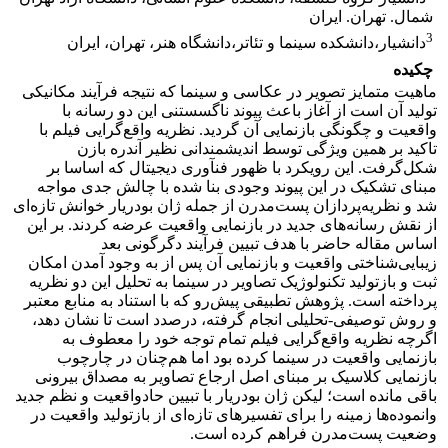
شمال. تهران. ایران
3
دانشیار،دانشکده سینما و تئاتر،دانشگاه هنر، تهران، ایران
چکیده
ماهیت متمایز تصویر در عکاسی و سینما که نتیجه فرآیند مکانیکی
تولید آن است از آغاز باعث پیوند ناگسستنی این دو رسانه با
واقعیت و چگونگی بازنمایی آن گردید. نظریه‌ واقع‌گرایی فیلم با
تاکید بر همین ویژگی توسط اندیشمندانی نظیر آندره بازن
شکل‌گرفت. این رویکرد با ظهور فنآوری دیجیتال که اساسا بر
مبنای تشکیک در این پیوند وجودی بنا شده با چالش‌ جدی مواجه
شد و نظریه‌پردازان پست‌مدرن از جمله ژان بودریار خوانش تازه‌ای
از نقش رسانه‌های جدید در بازنمایی واقعیت عرضه کردند. بر این
اساس مقاله حاضر با هدف تبیین فرآیند دگرگونی بعد
زیبایی‌شناختی واقعیت و بازنمایی آن پس از به وجود آمدن امکان
ثبت و بازتولید تکنولوژیک تصاویر در سینما به تحلیل این دو نظریه
پرداخته است. پژوهش تطبیقی پیش‌رو که با استناد به منابع معتبر
و روش توصیفی‌-تحلیلی انجام گرفته، درصدد است تا نشان دهد،
اگرچه نظریه واقع‌گرایی فیلم تمام توجه خود را معطوف به
بازنمایی واقعیت در سینما کرده بود اما هم‌چنان در چارچوب
بازنمایی کلاسیک بر مبنای اصل ارجاع تصاویر به مصداق بیرونی
باقی مانده است؛ لیکن ژان بودریار با تبیین حادواقعیت و نظم جدید
وانموده‌ها زمینه را برای تفسیرهای‌ تازه‌ای از بازتولید واقعیت در
وضعیت پست‌مدرن فراهم کرده است.