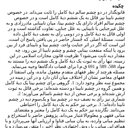
چکیده
قانونگذار در دو چشم سالم دیۀ کامل را ثابت می‌داند. در خصوص
چشم نابینا نیز قائل به یک ششم دیۀ کامل است و در خصوص
چشم سالم افراد دارای یک چشم بینا، میان نابینایی مادرزادی و به
علل غیرجنایی با نابینایی به علل جنایی، تفاوت گذاشته است و در
اولی قائل به دیۀ کامل و در دومی رأی به نصف دیۀ کامل داده
است. مسئلۀ اصلی که جُستار حاضر در پی یافتن پاسخ آن است،
این است که اگر در اثر جنایت واحد، چشم بینا و نابینای فرد از بین
برود یا اینکه منفعت بینایی چشم و چشم نابینا از بین رود، چه
مقدار دیه ثابت می‌شود؟ ظرفیت قانون مجازات اسلامی در این
زمینه، تنها رأی به ثبوت یک دیۀ کامل و یک ششم دیه را مستند به
مواد 588، 589 و 691 ق.م.ا برای قضات دادگاه‌ها وجیه می‌نماید.
مسئله هرچند از نظر فقهای متقدم مغفول مانده، ولی استفتا از
فقهای معاصر نشان از اختلاف میان آنان دارد و در این زمینه در
مجموع سه نظر وجود دارد: 1. گروهی برای چشم بینا یک دیۀ کامل
و همین گروه در چشم نابینا دو دسته شده‌اند: برخی قائل به ثبوت
ارش شده‌اند و برخی سخن از دیۀ چشم ناسالم می‌آورند؛ 2.
شماری نیز رأی به نصف دیه در چشم بینا و یک‌سوم دیه در چشم
نابینا داده‌اند؛ 3. برخی نیز حکم به یک دیۀ کامل را احتیاطی
می‌دانند. نگارنده نیز حکم به یک دیۀ کامل را معتبر و مقتضای
مبانی فقهی و معلوم‌الاعتبار می‌داند. پژوهش حاضر با استخراج و
تنظیم مبانی وارده، به بیان مبانی فتاوا و ارزیابی آنها می‌پردازد و با
هم‌افزایی مبانی، با روش اجتهادی، نظر اخیر را متقن می‌سازد و با