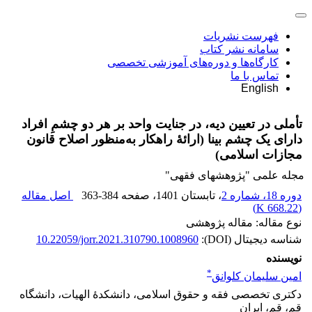
فهرست نشریات
سامانه نشر کتاب
کارگاه‌ها و دوره‌های آموزشی تخصصی
تماس با ما
English
تأملی در تعیین دیه، در جنایت واحد بر هر دو چشمِ افراد
دارای یک چشم بینا (ارائۀ راهکار به‌منظور اصلاح قانون
مجازات اسلامی)
مجله علمی "پژوهشهای فقهی"
دوره 18، شماره 2
، تابستان 1401
، صفحه
363-384
اصل مقاله
)
668.22 K
(
نوع مقاله: مقاله پژوهشی
شناسه دیجیتال (DOI):
10.22059/jorr.2021.310790.1008960
نویسنده
*
امین سلیمان کلوانق
دکتری تخصصی فقه و حقوق اسلامی، دانشکدۀ الهیات، دانشگاه
قم، قم، ایران