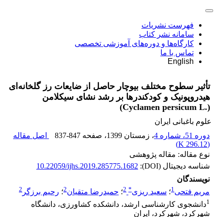
فهرست نشریات
سامانه نشر کتاب
کارگاه‌ها و دوره‌های آموزشی تخصصی
تماس با ما
English
تأثیر سطوح مختلف بیوچار حاصل از ضایعات رز گلخانه‌ای
هیدروپونیک و کودکندرها بر رشد نشای ‏سیکلامن
(‏Cyclamen persicum L.‎‏)‏
علوم باغبانی ایران
دوره 51، شماره 4
، زمستان 1399
، صفحه
837-847
اصل مقاله
)
296.12 K
(
نوع مقاله: مقاله پژوهشی
شناسه دیجیتال (DOI):
10.22059/ijhs.2019.285775.1682
نویسندگان
2
2
2
*
1
مریم فتحی
؛
سعید ریزی
؛
حمیدرضا متقیان
؛
رحیم برزگر
1
دانشجوی کارشناسی ارشد،‎ ‎دانشکده کشاورزی، دانشگاه
شهرکرد، شهرکرد، ایران