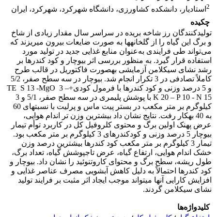
2
استادیار،‎ ‎دانشکده کشاورزی، دانشگاه شهرکرد، شهرکرد، ایران
چکیده
تولیدکنندگان رز شاخه بریده در سراسر سال مقدار زیادی از شاخ
و برگ این گیاه را از گلخانه­ها به صورت ضایعات بیرون می­ریزند که
می‌تواند طی فرایندی به‌عنوان منابع غذایی جدید در تولید مورد
استفاده قرار گیرد. به منظور بررسی اثر بیوچار و کود کندرها بر
رشد نشای سیکلامن آزمایشی به­صورت فاکتوریل در قالب طرح
کاملاً تصادفی در 3 تکرار انجام شد. بیوچار در سه سطح صفر، 5/2
و 5 درصد وزنی و کود کندرها با فرمول کودی+TE S 13 -MgO 3 –
K 20 – P 10 - N 15 با پوشش پلیمری در سه سطح صفر، 5/1 و 3
کیلوگرم بر متر مکعب در بستر پیت ماس و پرلیت با نسبت­های 60
به 40 به­کار رفت. نتایج نشان داد بیشترین وزن تر اندام هوایی،
عرض پهنک اولین برگ و محتوی کلروفیل کل در کاربرد توأم تیمار
بیوچار 5 درصد وزنی و کودکندرهای 3 کیلوگرم بر متر مکعب بود.
تیمار 3 کیلوگرم بر متر مکعب کود کندرها بیشترین درصد وزن
خشک اندام هوایی، ارتفاع گیاه، عرض تاج­پوشش گیاه، تعداد برگ،
طول ریشه، سطح برگ و محتوای کاروتنوئید را نشان داد. بیوچار و
کود کندرها احتمالاً به دلیل کاهش آبشویی مصرف عناصر غذایی و
افزایش کارایی آن­ها می­تواند موجب ایجاد اثر مثبت بر فرایند تولید
نشای سیکلامن گردند.
کلیدواژه‌ها