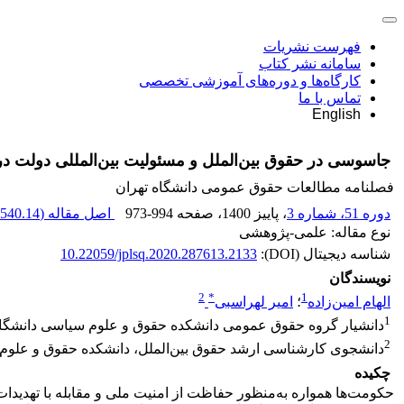
فهرست نشریات
سامانه نشر کتاب
کارگاه‌ها و دوره‌های آموزشی تخصصی
تماس با ما
English
جاسوسی در حقوق بین‌الملل و مسئولیت بین‌المللی دولت در
فصلنامه مطالعات حقوق عمومی دانشگاه تهران
دوره 51، شماره 3
، پاییز 1400
، صفحه
973-994
اصل مقاله (
540.14 K
نوع مقاله: علمی-پژوهشی
شناسه دیجیتال (DOI):
10.22059/jplsq.2020.287613.2133
نویسندگان
2
*
1
الهام امین‌زاده
؛
امیر لهراسبی
1
دانشیار گروه حقوق عمومی دانشکده حقوق و علوم سیاسی دانشگاه ت
2
دانشجوی کارشناسی ارشد حقوق بین‌الملل، دانشکده حقوق و علوم س
چکیده
حکومت‌ها همواره به‌منظور حفاظت از امنیت ملی و مقابله با تهدیدات