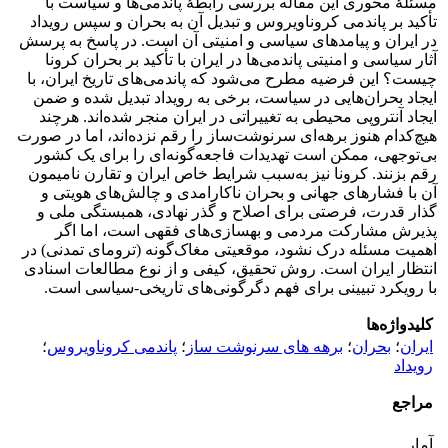
مسئلۀ محوری این مقاله بررسی رابطۀ پاندمی‌ها و سیاست با
تأکید بر پاندمی کروناویروس و تبدیل آن به بحران و سپس رویداد
در ایران و پیامدهای سیاسی و امنیتی آن است. در پاسخ به پرسش
آثار سیاسی و امنیتی پاندمی‌ها در ایران با تأکید بر بحران کرونا
چیست؟ این فرضیه مطرح می‌شود که پاندمی‌های تاریخ ایران، با
ایجاد بحران‌هایی در سیاست، برخی به رویداد تبدیل شده و ضمن
ایجاد آنتروپی محیطی به تغییراتی در ایران منجر شده‌اند. هرچند
هیچ‌کدام هنوز برهه‌ای سرنوشت‌ساز را رقم نزده‌اند، اما در صورت
بی‌توجهی، ممکن است تهدیدات فاجعه‌گونه‌ای را برای یک کشور
رقم بزنند. کرونا نیز به‌سبب شرایط خاص ایران و تقارن نامیمون
آن با فشارهای جهانی و بحران ناکارامدی و چالش‌های هویتی و
گذار قدرت، فرصتی برای اصلاح و گذر نهادی، همبستگی ملی و
پذیرش مشارکت مردمی و بهسازی‌های فقهی است، اما اگر
اهمیت مسئله درک نشود، موقعیتی مغاک‌گونه (ترومای تمدنی) در
انتظار ایران است. روش تحقیق، کیفی و از نوع مطالعات اسنادی
با رویکرد تبیینی برای فهم دگرگونی‌های تاریخی-سیاسی است.
کلیدواژه‌ها
ایران
؛
بحران
؛
برهه های سرنوشت ساز
؛
پاندمی کروناویروس
؛
رویداد
مراجع
آمار