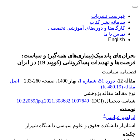
فهرست نشریات
سامانه نشر کتاب
کارگاه‌ها و دوره‌های آموزشی تخصصی
تماس با ما
English
بحران‌های پاندمیک(بیماری‌های همه‌گیر) و سیاست:
فرصت‌ها و تهدیدات پساکرونایی (کووید 19) در ایران
فصلنامه سیاست
مقاله 12
،
دوره 51، شماره 1
، بهار 1400
، صفحه
233-260
اصل
مقاله (
480.19 K
)
نوع مقاله: مقاله پژوهشی
شناسه دیجیتال (DOI):
10.22059/jpq.2021.308682.1007649
نویسنده
*
ابراهیم عباسی
استادیار دانشکده حقوق و علوم سیاسی دانشگاه شیراز
چکیده