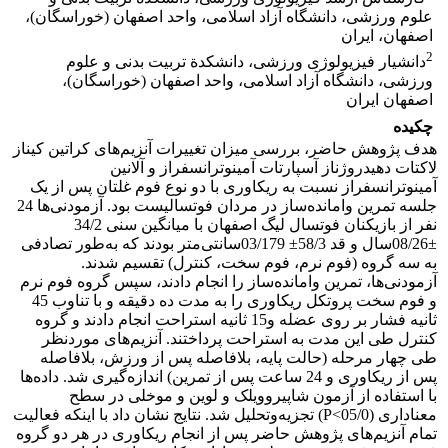
علوم ورزشی، دانشگاه آزاد اسلامی، واحد اصفهان (خوراسگان)،
اصفهان، ایران
2
دانشیار فیزیولوژی ورزشی، دانشکدة تربیت بدنی و علوم
ورزشی، دانشگاه آزاد اسلامی، واحد اصفهان (خوراسگان)،
اصفهان ایران
چکیده
هدف پژوهش حاضر، بررسی میزان تغییرات آنزیم‌های کراتین کیناز
لاکتات دهیدروژناز آسپارتات آمینوترانسفراز و آلانین
آمینوترانسفراز نسبت به ریکاوری با دو نوع فوم غلتان پس از یک
جلسه تمرین وامانده‌ساز در مردان فوتسالیست بود. آزمودنی‌ها 24
نفر از بازیکنان فوتسال لیگ اصفهان با میانگین سنی 34/2
±08/26سال و قد 58/3± 03/179سانتی‌متر بودند که به‌طور تصادفی
به سه گروه (فوم نرم، فوم سخت، کنترل) تقسیم شدند.
آزمودنی‌ها، تمرین وامانده‌ساز را انجام دادند، سپس گروه فوم نرم
و فوم سخت پروتکل ریکاوری را به مدت ده دقیقه و با تناوب 45
ثانیه فشار بر روی عضله و15 ثانیه استراحت انجام دادند و گروه
کنترل طی این مدت به استراحت پرداختند. آنزیم‌های موردنظر
طی چهار مرحله (حالت پایه، بلافاصله پس از ورزش، بلافاصله
پس از ریکاوری و 24 ساعت پس از تمرین) اندازه‌گیری شد. داده‌ها
با استفاده از آزمون شاپیروویلک و لوین و موخلی در سطح
معناداری (05/0>P) تجزیه‌وتحلیل شد. نتایج نشان داد با اینکه فعالیت
تمام آنزیم‌های پژوهش حاضر پس از انجام ریکاوری در هر دو گروه