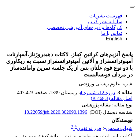
فهرست نشریات
سامانه نشر کتاب
کارگاه‌ها و دوره‌های آموزشی تخصصی
تماس با ما
English
پاسخ آنزیم‌های کراتین کیناز، لاکتات دهیدروژناز،آسپارتات
آمینوترانسفراز و آلانین آمینوترانسفراز نسبت به ریکاوری
با دو نوع فوم غلتان پس از یک جلسه تمرین وامانده‌ساز
در مردان فوتسالیست
نشریه علوم زیستی ورزشی
مقاله 3
،
دوره 12، شماره 4
، زمستان 1399
، صفحه
407-423
اصل مقاله (
468.3 K
)
نوع مقاله: مقاله پژوهشی
شناسه دیجیتال (DOI):
10.22059/jsb.2020.302090.1396
نویسندگان
2
*
1
شهاب شمس
؛
فرزانه تقیان
1
کارشناس ارشد فیزیولوژی ورزشی، دانشکدة تربیت بدنی و