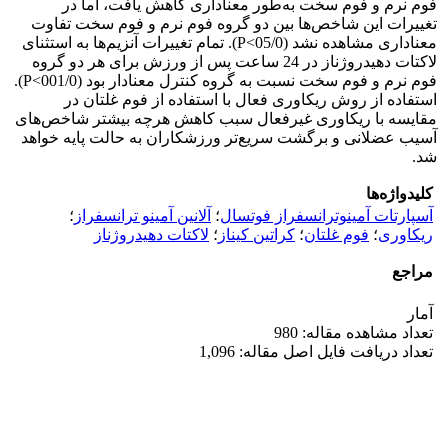
فوم نرم و فوم سخت به‌طور معناداری کاهش یافت، اما در
تغییرات این شاخص‌ها بین دو گروه فوم نرم و فوم سخت تفاوت
معناداری مشاهده نشد (05/0>P). تمام تغییرات آنزیم‌ها به استثنای
لاکتات دهیدروژناز در 24 ساعت پس از ورزش برای هر دو گروه
فوم نرم و فوم سخت نسبت به گروه کنترل معنادار بود (001/0>P).
استفاده از روش ریکاوری فعال با استفاده از فوم غلتان در
مقایسه با ریکاوری غیرفعال سبب کاهش هرچه بیشتر شاخص‌های
آسیب عضلانی و برگشت سریع‌تر ورزشکاران به حالت پایه خواهد
شد.
کلیدواژه‌ها
آسپارتات آمینوترانسفراز فوتسال
؛
آلانین آمینو ترانسفراز
؛
ریکاوری
؛
فوم غلتان
؛
کراتین کیناز
؛
لاکتات دهیدروژناز
مراجع
آمار
تعداد مشاهده مقاله: 980
تعداد دریافت فایل اصل مقاله: 1,096