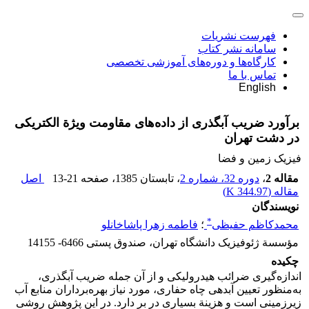
فهرست نشریات
سامانه نشر کتاب
کارگاه‌ها و دوره‌های آموزشی تخصصی
تماس با ما
English
برآورد ضریب آبگذری از داده‌های مقاومت ویژة الکتریکی
در دشت تهران
فیزیک زمین و فضا
مقاله 2
،
دوره 32، شماره 2
، تابستان 1385
، صفحه
13-21
اصل
مقاله (
344.97 K
)
نویسندگان
*
محمدکاظم حفیظی
؛
فاطمه زهرا پاشاخانلو
مؤسسة ژئوفیزیک دانشگاه تهران، صندوق پستی 6466- 14155
چکیده
اندازه‌گیری ضرائب هیدرولیکی و از آن جمله ضریب آبگذری،
به‌منظور تعیین آبدهی چاه حفاری، مورد نیاز بهره‌برداران منابع آب
زیرزمینی است و هزینة بسیاری در بر دارد. در این پژوهش روشی