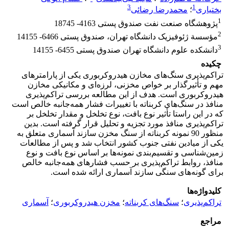
3
1
بختیاری
؛
محمدرضا رضائی
1
پژوهشگاه صنعت نفت صندوق پستی 4163- 18745
2
مؤسسة ژئوفیزیک دانشگاه تهران، صندوق پستی 6466- 14155
3
دانشکده علوم دانشگاه تهران صندوق پستی 6455- 14155
چکیده
تراکم‌پذیری سنگ‌های مخازن هیدروکربوری یکی از پارامترهای
مهم و تأثیرگذار بر خواص مخزنی، لرزه‌ای و مکانیکی مخازن
هیدروکربوری است. هدف از این مطالعه بررسی تراکم‌پذیری
منافذ در سنگ‌های کربناته با تغییرات فشار همه‌جانبه خالص است
که در این راستا تأثیر نوع بافت، نوع تخلخل و مقدار تخلخل بر
تراکم‌پذیری منافذ مورد تجزیه و تحلیل قرار گرفته است. بدین
منظور 90 نمونه کربناته از سنگ مخزن سازند آسماری متعلق به
یکی از میادین نفتی جنوب کشور انتخاب شد و پس از مطالعات
زمین‌شناسی و تقسیم‌بندی نمونه‌ها بر اساس نوع بافت و نوع
منافذ، روابط تراکم‌پذیری بر حسب فشارهای همه‌جانبه خالص
برای گونه‌های سنگی سازند آسماری ارائه شده است.
کلیدواژه‌ها
تراکم‌پذیری
؛
سنگ‌های کربناته
؛
مخزن هیدروکربوری
؛
آسماری
مراجع