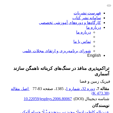
فهرست نشریات
سامانه نشر کتاب
کارگاه‌ها و دوره‌های آموزشی تخصصی
درباره ما
درباره ما
تماس با ما
شورای برنامه‌ریزی و ارتقای مجلات علمی
English
تراکم‌پذیری منافذ در سنگ‌های کربناته ناهمگن سازند
آسماری
فیزیک زمین و فضا
مقاله 7
،
دوره 32، شماره 1
، 1385
، صفحه
77-83
اصل مقاله
)
473.38 K
(
شناسه دیجیتال (DOI):
10.22059/jesphys.2006.80067
نویسندگان
2
*
1
عزت‌اله کاظم‌زاده
؛
مجید نبی‌بیدهندی
؛
حسام آلوکی