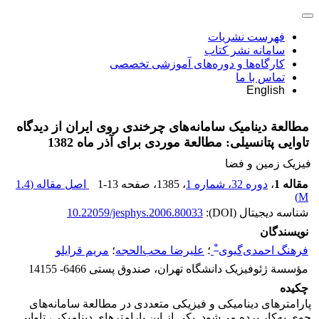
فهرست نشریات
سامانه نشر کتاب
کارگاه‌ها و دوره‌های آموزشی تخصصی
تماس با ما
English
مطالعة دینامیک سامانه‌های چرخندی روی ایران از دیدگاه
تاوایی پتانسیلی: مطالعة موردی برای آذر ماه 1382
فیزیک زمین و فضا
مقاله 1
،
دوره 32، شماره 1
، 1385
، صفحه
1-13
اصل مقاله (
1.4
)
M
شناسه دیجیتال (DOI):
10.22059/jesphys.2006.80033
نویسندگان
*
فرهنگ احمدی‌گیوی
؛
علیرضا محب‌الحجه
؛
مریم قرایلو
مؤسسة ژئوفیزیک دانشگاه تهران، صندوق پستی 6466- 14155
چکیده
پارامترهای دینامیکی و فیزیکی متعددی در مطالعة سامانه‌های
جوِی به‌کار برده می‌شود. یکی از این پارامترهای دینامیکی، تاوایی