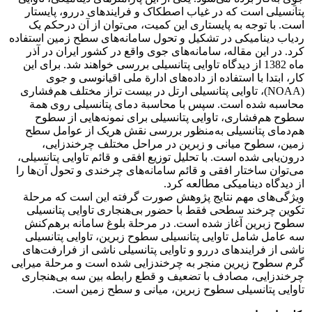
پتانسیلی است که در غیاب اصطکاک و فرایندهای دررو، پایستار
است. با توجه به پایستاری این کمیت، می‌توان از آن درحکم یک
ردیاب دینامیکی در تشکیل و تحول سامانه‌های سطح زمین استفاده
کرد. در این مقاله، سامانه‌های جوی واقع در کشور ایران در آذر
ماه 1382 از دیدگاه تاوایی پتانسیلی بررسی خواهند شد. برای این
کار، ابتدا با استفاده از داده‌های ادارة ملی اقیانوسی و جوی
(NOAA)، تاوایی پتانسیلی ارتل در بیست تراز مختلف هم‌فشاری
محاسبه شده است. سپس با محاسبة دمای پتانسیلی روی همة
سطوح هم‌فشاری، تاوایی پتانسیلی برای نمونه‌هایی از سطوح
هم‌دمای پتانسیلی به‌منظور بررسی نقش هریک از عوامل سطح
زمین، سطوح میانی و زبرین در مراحل مختلف چرخندزایی،
درون‌یابی شده است. با تحلیل توزیع افقی و قائم تاوایی پتانسیلی،
می‌توان ساختار افقی و قائم سامانه‌های چرخندی و تحول آن‌ها را
از دیدگاه دینامیکی مطالعه کرد.
ویژگی‌های مهم نتایج پژوهش صورت گرفته این است که مرحلة
تکوین چرخند سطحی فقط با حضور بی‌هنجاری تاوایی پتانسیلی
سطوح زبرین آغاز شده است. در مرحلة بلوغ سامانه برهم‌کنش
سه عامل شامل تاوایی پتانسیلی سطوح زبرین، تاوایی پتانسیلی
ناشی از فرایندهای دررو و تاوایی پتانسیلی ناشی از فرارفت‌های
گرم سطوح زیرین منجر به چرخندزایی شده است و مرحلة میرایی
چرخندزایی، مصادف با تضعیف و قطع رابطه بین سه بی‌هنجاری
تاوایی پتانسیلی سطوح زبرین، میانی و سطح زمین است.