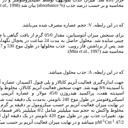
محاسبه و بر حسب درصد جذب (% absorbance) بیان شد (Krizek
, 1998):
t al.
که در این رابطه، V: حجم عصاره مصرف شده می‌باشد.
برای سنجش میزان آنتوسیانین، مقدا
محاسبه شد (Mita
, 1997):
et al.
که در این رابطه، A: جذب محلول می­باشد.
اسیدیته هفت، پراکسید هیدروژن 5/0
اسپکتروفتومتر در طول موج 240 نانومتر، به‌مدت یک دقیقه ثبت شد. ضریب خاموشی (ε) آنزیم کاتالاز برابر با µM
در نهایت میزان فعالیت آنزیم بر حسب میکرومول بر دقیقه بر گرم 
-1
-
1
47/2 می­باشد و در نهایت میزان فعالیت آنزیم بر حسب میکرومول بر دقیقه بر گرم بافت تازه بیان شد (Kar & Mishra, 1976).
Cm
µM