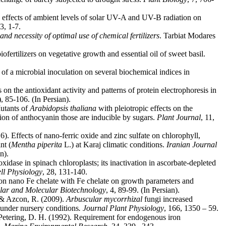
ry effects of ambient levels of solar UV-A and UV-B radiation on
3, 1-7.
d necessity of optimal use of chemical fertilizers
. Tarbiat Modares
ofertilizers on vegetative growth and essential oil of sweet basil.
of a microbial inoculation on several biochemical indices in
n the antioxidant activity and patterns of protein electrophoresis in
), 85-106. (In Persian).
utants of
Arabidopsis thaliana
with pleiotropic effects on the
ion of anthocyanin those are inducible by sugars.
Plant Journal
, 11,
Effects of nano-ferric oxide and zinc sulfate on chlorophyll,
nt (
Mentha
piperita
L.) at Karaj climatic conditions.
Iranian Journal
n).
idase in spinach chloroplasts; its inactivation in ascorbate-depleted
ell Physiology
, 28, 131-140.
n nano Fe chelate with Fe chelate on growth parameters and
lar and Molecular Biotechnology
, 4, 89-99. (In Persian).
. & Azcon, R. (2009).
Arbuscular mycorrhizal
fungi increased
s under nursery conditions
. Journal Plant Physiology
, 166, 1350 – 59.
 Petering, D. H. (1992). Requirement for endogenous iron