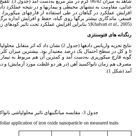
شاهد به میزا
غذایی، مقاومت به تنش­های محیطی و بیماری­ها و در نتیجه عملکرد دانه در گیاها
افزایش عملکرد در گیاهان در طی استفاده از قارچ­های میکوریزا، م
فسفر، ماندگاری بیشتر برگ­ها روی گیاه، حفظ و افزایش اندازه برگ و 
(Khalvati
., 2005)؛ بنابراین افزایش عملکرد تحت تاثیر کود­های زیستی در این آزمایش نمی­تواند دور از انتظار باشد.
et al
رنگدانه های فتوسنتزی
گونه قارچ میکوریزی به‌دست آمد و کمترین آن هم مربوط به تیمار ش
مصرف هم زمان نانواکسید آهن (در هر دو غلظت مورد آزمایش) و دو گو
آمد (شکل 1).
جدول 3- مقایسه میانگین­های تاثیر محلول­پاشی نانواکسید آهن و کودهای زیستی بر صفات مورد بررسی
foliar application of iron oxide nanoparticle on measured traits