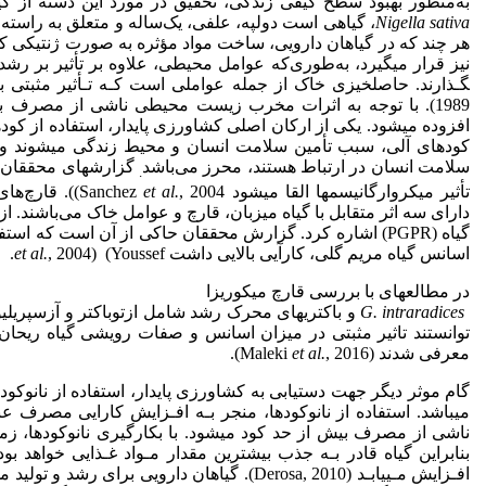
به‌منظور بهبود سطح کیفی زندگی، تحقیق در مورد این دسته از گی
Nigella sativa
، گیاهی است دولپه، علفی، یک‌ساله و متعلق به راسته آلاله Ranunculales و تیره Ranunculaceae ا
هر چند که در گیاهان دارویی، ساخت مواد مؤثره به صورت ژنتیکی کنت
نیز قرار می­گیرد، به‌طوری‌که عوامل محیطی، علاوه بر تأثیر بر رشد و 
1989). با توجه به اثرات مخرب زیست محیطی ناشی از مصرف بی­ر
افزوده می­شود. یکی از ارکان اصلی کشاورزی پایدار، استفاده از
کود‌های آلی، سبب تأمین سلامت انسان و محیط زندگی می­شوند و اه
سلامت انسان در ارتباط هستند، محرز می‌باشد
گزارش­های محققان نش
.
تأثیر میکروارگانیسم­ها القا می­شود Sanchez
et al.
, 2004)). ق
دارای سه اثر متقابل با گیاه میزبان، قارچ و عوامل خاک می‌باشند. 
گیاه (PGPR) اشاره کرد. گزارش محققان حاکی از آن است که اس
اسانس گیاه مریم گلی، کارآیی بالایی داشت
, 2004) (Youssef.
et al.
در مطالعه­ای با بررسی قارچ میکوریزا
G. intraradices
و باکتری­های محرک رشد شامل ازتوباکتر و آزسپریل
توانستند تاثیر مثبتی در میزان اسانس و صفات رویشی گیاه ریحان 
معرفی شدند (Maleki
, 2016).
et al.
گام موثر دیگر جهت دستیابی به کشاورزی پایدار، استفاده از نانوکو
می­باشد. استفاده از نانوکود­ها، منجر بـه افـزایش کارایی مصر
ناشی از مصرف بیش از حد کود می­شود. با بکارگیری نانوکود­ها، ز
بنابراین گیاه قادر بـه جذب بیشترین مقدار مـواد غـذایی خواهد