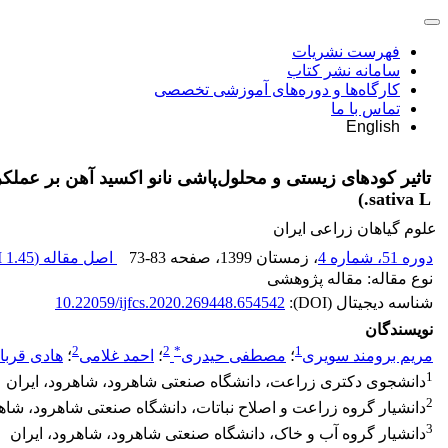
فهرست نشریات
سامانه نشر کتاب
کارگاه‌ها و دوره‌های آموزشی تخصصی
تماس با ما
English
sativa L.)
علوم گیاهان زراعی ایران
دوره 51، شماره 4
، زمستان 1399
، صفحه
73-83
اصل مقاله (
1.45 M
نوع مقاله: مقاله پژوهشی
شناسه دیجیتال (DOI):
10.22059/ijfcs.2020.269448.654542
نویسندگان
2
2
*
1
مریم برومند سویری
؛
مصطفی حیدری
؛
احمد غلامی
؛
هادی قربا
1
دانشجوی دکتری زراعت، دانشگاه صنعتی شاهرود، شاهرود، ایران
2
دانشیار گروه زراعت و اصلاح نباتات، دانشگاه صنعتی شاهرود، شاهر
3
دانشیار گروه آب و خاک، دانشگاه صنعتی شاهرود، شاهرود، ایران