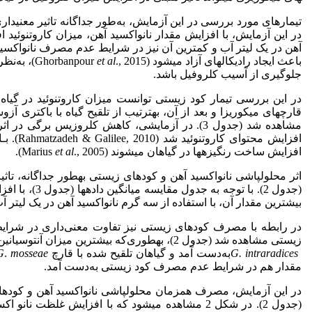
در این آزمایش، با افزایش مقدار نانواکسید آهن، میزان کاروتنوئید
باعث ایجاد رادیکال­های آزاد می­شود (Ghorbanpour
et al
., 2015)،
جلوگیری از آسیب کلروفیل باشد.
در این بررسی تیمار کود زیستی توانست میزان کاروتنوئید در گیاه ر
قارچ­های میکوریزا و بعد از آن، به­ترتیب از تلقیح گیاه با باکتری آز
افزایش 
افزایش ساخت رنگیزه­ها در گیاهان می­شوند (Marius
., 2005).
et al
اثر محلول­پاشی نانواکسید آهن و کود­های زیستی به­طور جداگانه، تا
(جدول 2). با ت
بیشترین مقدار آن، با استفاده از سه گرم نانواکسید آهن در یک لیتر 
در رابطه با مصرف کود­های زیستی نیز تفاوت معنی‌داری در شر
زیستی مشاهده شد (جدول 2)، به­طوری‌که بیشترین میزان آنتوسیانین، به‌ترتیب در گیاهان تلقیح شده با قارچ
intraradices
.
G
به‌دست آمد و گیاهان تلقیح شده با قارچ
mosseae
.
G
مقدار هم در شرایط عدم مصرف کود زیستی به‌دست آمد.
در این آزمایش، مصرف همزمان محلول­پاشی نانواکسید آهن و کود­ه
(جدول 2). در شکل 2 مشاهده می­شود که با افزایش غلظت نانو اکسید آهن از سطح F