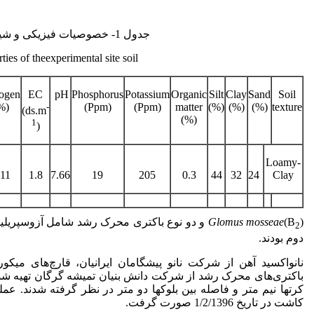
جدول 1- خصوصیات فیزیکی و شیمیایی خاک محل اجرای آزمایش.
ies of theexperimental site soil.
rogen
EC
pH
Phosphorus
Potassium
Organic
Silt
Clay
Sand
Soil
%)
-
(Ppm)
(Ppm)
matter
(%)
(%)
(%)
texture
(ds.m
(%)
1
)
Loamy-
.11
1.8
7.66
19
205
0.3
44
32
24
Clay
) و دو نوع باکتری محرک رشد شامل آزوسپریلیوم (B
(B
Glomus mosseae
2
دوم بودند.
نانواکسید آهن از شرکت نانو پیشگامان ایرانیان، قارچ‌های می
باکتری
های محرک رشد از شرکت دانش بنیان تمیشه گرگان تهیه شدند
کاشت در تاریخ 1/2/1396 صورت گرفت.