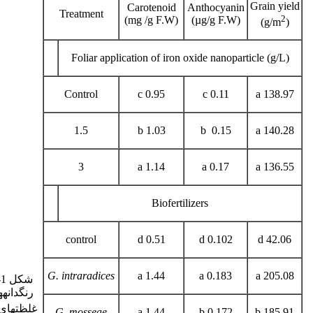
Grain yield
Carotenoid
Anthocyanin
Treatment
2
(mg /g F.W)
(µg/g F.W)
(g/m
)
Foliar application of iron oxide nanoparticle (g/L)
Control
0.95 c
0.11 c
138.97 a
1.5
1.03 b
0.15 b
140.28 a
3
1.14 a
0.17 a
136.55 a
Biofertilizers
control
0.51 d
0.102 d
42.06 d
G. intraradices
1.44 a
0.183 a
205.08 a
ش
رنگدانه­
غلظت­های صفر، 5/1و سه گ
G
.
mosseae
1.44 a
0.172 b
185.91 b