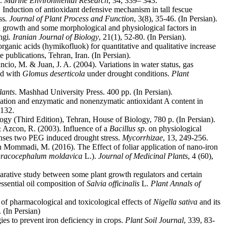
.
Marine Environmental Research
, 34, 339– 343.
 Induction of antioxidant defensive mechanism in tall fescue
ss
. Journal of Plant Process and Function
, 3(8), 35-46. (In Persian).
 growth and some morphological and physiological factors in
ngi
. Iranian Journal of Biology
, 21(1), 52-80. (In Persian).
ganic acids (hymikofluok) for quantitative and qualitative increase
 publications, Tehran, Iran. (In Persian).
ncio, M. & Juan, J. A. (2004). Variations in water status, gas
ed with
Glomus
deserticola
under drought conditions.
Plant
lants
. Mashhad University Press. 400 pp. (In Persian).
idation and enzymatic and nonenzymatic antioxidant A content in
-132.
ogy (Third Edition), Tehran, House of Biology, 780 p. (In Persian).
& Azcon, R. (2003). Influence of a
Bacillus sp
. on physiological
ponses two PEG induced drought stress.
Mycorrhizae
, 13, 249-256.
 Mommadi, M. (2016). The Effect of foliar application of nano-iron
racocephalum moldavica
L.).
Journal of Medicinal Plants
, 4 (60),
rative study between some plant growth regulators and certain
sential oil composition of
Salvia officinalis
L
. Plant Annals of
of pharmacological and toxicological effects of
Nigella sativa
and its
. (In Persian)
es to prevent iron deficiency in crops.
Plant Soil Journal
, 339, 83-