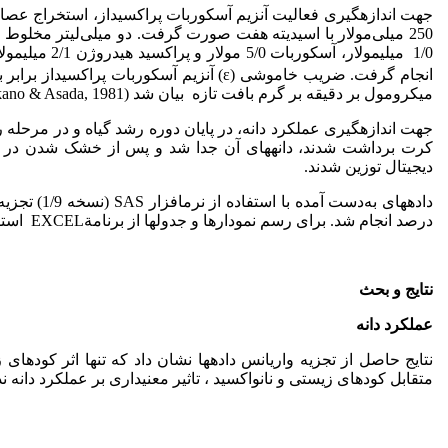
انجام گرفت. ضریب خاموشی (ε) آنزیم آسکوربات پراکسیداز برابر با µM
میکرومول بر دقیقه بر گرم بافت تازه بیان شد (Nakano & Asada, 1981).
جهت اندازه­گیری عملکرد دانه، در پایان دوره رشد گیاه و در مرحله
دیجیتال توزین شدند.
درصد انجام شد. برای رسم نمودار­ها و جدول­ها از برنامةEXCEL استفاده شد.
نتایج و بحث
عملکرد دانه
نتایج حاصل از تجزیه واریانس داده­ها نشان داد که تنها اثر کود­های 
متقابل کودهای زیستی و نانواکسید ، تاثیر معنی­داری بر عملکرد دانه ندا