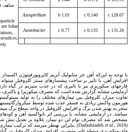
شاهد، ق
Azospirillum
1.01 b
0.140 c
128.67 c
oparticle
, are foliar
Azotobacter
0.77 c
0.135 c
131.26 c
rations,
raradices
,
ely.
با توجه به این‌که آهن جز متابولیک آنزیم کاپروپورفینوژن اکسیداز ا
قارچ­های میکوریزی نیز با تاثیری که در جذب منیزیم در گیاه دارند، م
آزمایشی مشابه گزارش شده است که مصرف میکوریزا و باکتری، هدایت
تفاوت میزان کلروفیل بین تیمارهای مختلف را به تولید سیتوکینین­ه
هورمون واکنش زیادی به فسفر جذب شده توسط میکروارگانیسم­ها د
منجر به پهن­تر شدن برگ و افزایش کلروفیل در واحد سطح برگ می­شود (s
می­باشد. در آزمایشی مشابه، با بررسی اثر نانواکسید آهن و کود
مشخص شد که مصرف توام این دو تیمار، علاوه بر تعدیل تنش شوری
(Dadashzadeh
et al
., 2018). بنابراین به­نظر می­رسد که ترکیب ت
های میکوریزی می­تواند تاثیر مثبتی در افزایش میزان کلروفیل در گیاه