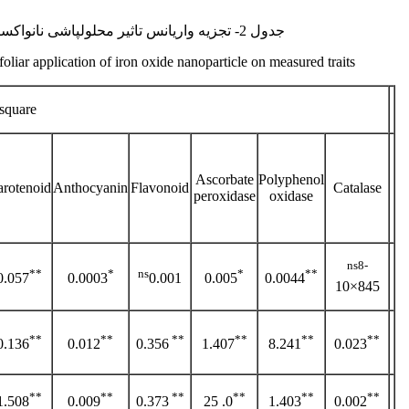
جدول 2- تجزیه واریانس تاثیر محلول­پاشی نانواکسید آهن و کودهای زیستی بر صفات مورد بررسی.
 foliar application of iron oxide nanoparticle on measured traits.
square
Ascorbate
Polyphenol
rotenoid
Anthocyanin
Flavonoid
Catalase
peroxidase
oxidase
ns
8
-
**
*
ns
*
**
0.057
0.0003
0.001
0.005
0.0044
10×845
**
**
**
**
**
**
0.136
0.012
0.356
1.407
8.241
0.023
**
**
**
**
**
**
1.508
0.009
0.373
0. 25
1.403
0.002