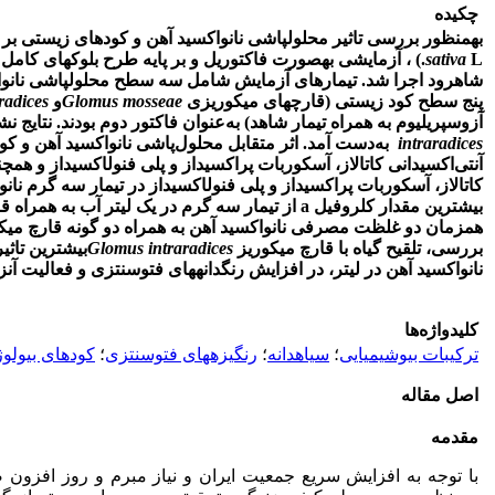
چکیده
به
منظور بررسی تاثیر محلول­پاشی
نانو
اکسید
آهن و کود­های زیستی بر
sativa
L.)
شاهرود اجرا شد. تیمار­های آزمایش شامل سه سطح محلول­پاشی نانو
ا
پنج سطح کود زیستی (قارچ­های میکوریزی
Glomus mosseae
و
radices
آزوسپریلیوم به همراه تیمار شاهد) به‌عنوان فاکتور دوم بودند. نتایج نش
intraradices
به‌دست آمد. اثر متقابل محلول‌پاشی نانو
اکسید آهن و کود
آنتی‌اکسیدانی کاتالاز، آسکوربات پراکسیداز و پلی فنول
اکسیداز و همچن
کاتالاز، آسکوربات پراکسیداز و پلی فنول­اکسیداز در تیمار سه گرم نانو
بیشترین مقدار کلروفیل
a
از تیمار سه ‌گرم در یک لیتر آب به همراه 
همزمان دو غلظت مصرفی نانواکسید آهن به همراه دو گونه قارچ میک
بررسی، تلقیح گیاه با قارچ میکوریز
intraradices
Glomus
بیشترین تاثی
نانو
اکسید آهن در لیتر، در افزایش رنگدانه­های فتوسنتزی و فعالیت آنزی
کلیدواژه‌ها
ترکیبات بیوشیمیایی
؛
سیاهدانه
؛
رنگیزه­های فتوسنتزی
؛
کودهای بیولو
اصل مقاله
مقدمه
با توجه به افزایش سریع جمعیت ایران و نیاز مبرم و روز افزون صنا