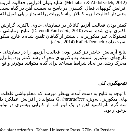
(Mehraban & Abdolzadeh, 2012). شاید بتوان اف
افزایش گونه­های فعال اکسیژن در پاسخ به سمیت آهن در گیاه نسبت د
معنی‌دار فعالیت آنزیم کاتالاز و آسکوربات پراکسیداز و پلی فنول اکس
کمتر بودن فعالیت آنزیم کاتالاز در تیمار­های حاوی باکتری گزا
باکتری بیان شده است (Davoodi Fard
et al
., 2010). نتایج آز
فستوکای غیر میکوریزایی، بیشتر از گیاهان تلقیح شده با قارچ میکوری
نسبت دادند
., 2014) Rafiei-Demneh).
et al
نتایج آزمایش حاضر نیز کمتر بودن فعالیت آنزیم­ها را در تیمار­های
قارچ­های میکوریزا نسبت به باکتری­های محرک رشد کمتر بود. بنابراین
محرک رشد، در ایجاد شرایط مساعد برای گیاه می­توانند موثرتر واقع 
نتیجه­گیری کلی
های میکوریزا، به‌ویژه
G. intraradices
می­تواند در افزایش عملکرد دا
سه گرم نانواکسید آهن در یک لیتر آب، از کارایی بیشتری در تولید
برخودار بود.
or plant scientists
. Tehran University Press. 270p. (In Persian).