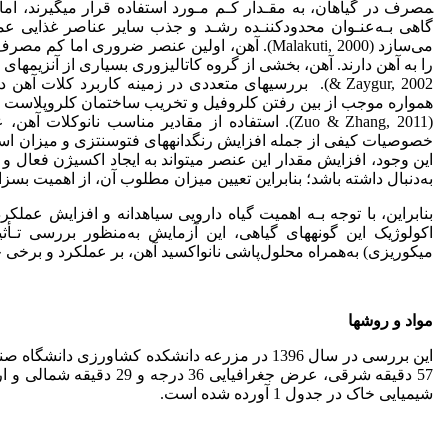
مصرف در گیاهان، به مقـدار کـم مـورد استفاده قرار می­گیرند، اما 
گاهی بـه‌عنـوان محدودکننـده رشـد و جذب سایر عناصر غذایی عمل
می‌سازد (Malakuti, 2000). آهن، اولین عنصر ضروری 
& Zaygur, 2002). بررسی­های متعددی در زمینه کاربرد 
همواره موجب از بین رفتن کلروفیل و تخریب ساختمان کلروپلاست و ک
(Zuo & Zhang, 2011). استفاده از مقادیر مناسب ن
خصوصیات کیفی از جمله افزایش رنگدانه­های فتوسنتزی و میزان اسا
این وجود، افزایش مقدار این عنصر می­تواند به ایجاد اکسیژن فعال و
به‌دنبال داشته باشد؛ بنابراین تعیین میزان مطلوب آن، از اهمیت بسزایی برخو
بنابراین، با توجه بـه اهمیت گیاه دارویی سیاهدانه و افزایش عملک
اکولوژیک این گونه­های گیاهی، این آزمایش به‌منظور بررسی تـأث
میکوریزی) به‌همراه محلول‌پاشی نانواکسید آهن، بر عملکرد و برخی 
مواد و روش­ها
شیمیایی خاک در جدول 1 آورده شده است.