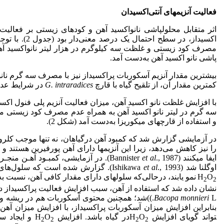
فعالیت آنزیم­های آنتی‌اکسیدان
اثر متقابل محلول­پاشی نانو‌اکسید آهن و کود­های زیستی بر فعالیت 
مصرف کود زیستی و غلظت سه کیلوگرم در هزار لیتر نانواکسید آهن و
پاشی نانو اکسید آهن به‌دست آمد.
بیشترین مقدار آنزیم آسکوربات پراکسیداز نیز با مصرف سه گرم نا
کمترین مقدار آن، از تلقیح گیاه با قارچ
intraradices
.
G
در شرایط عدم م
با افزایش غلظت نانو اکسید آهن، میزان فعالیت آنزیم پلی فنول اکسی
سه گرم در لیتر نانو اکسید آهن به همراه عدم مصرف کود زیستی 
و استفاده از قارچ­های میکوریزا به‌دست آمد (شکل 2).
در آزمایشی گزارش شد که کمبود آهن درگیاهان، نه تنها موجب کلروز 
را نیز کاهش می‌دهد، زیرا این آنزیم­ها دارای آهن پورفیرین هستند و
ایفا می­کنند (Bannister
et al
., 1987). در آزمایشی، کمبـود آهـن
اوگلنا شد (Ishikawa
et al
O
H
نمو یابند، درحالی‌که سلول­های دارای مقدار کافی آهن، نسبت به 
2
2
نشان داده شد که استفاده از آهن، سبب افزایش فعالیت پراکسیداز در
Bacopa
monnieri
بنابراین افزایش میزان آسکوربات پراکسیداز، با افزایش میزان آهن، 
تواند گویای افزایش H
O
در گیاه باشد. افزایش H
O
و ایجاد س
2
2
2
2