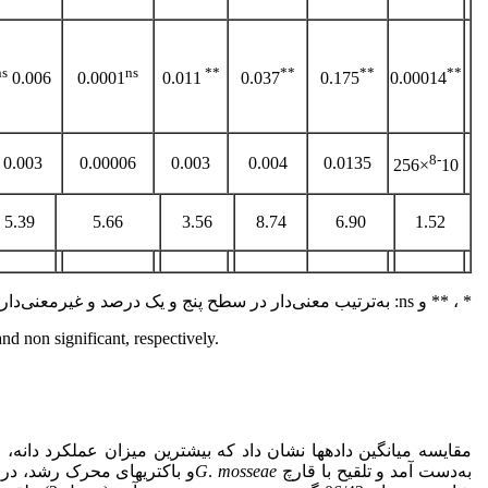
ns
ns
**
**
**
**
0.006
0.0001
0.011
0.037
0.175
0.00014
8
-
0.003
0.00006
0.003
0.004
0.0135
10×256
5.39
5.66
3.56
8.74
6.90
1.52
* ، ** و ns: به‌ترتیب معنی‌دار در سطح پنج و یک درصد و غیرمعنی‌دار.
nd non significant, respectively.
مقایسه میانگین داده­ها نشان داد که بیشترین میزان عملکرد دانه، ا
به‌دست آمد و تلقیح با قارچ
mosseae
.
G
و باکتری­های محرک رشد، در ر