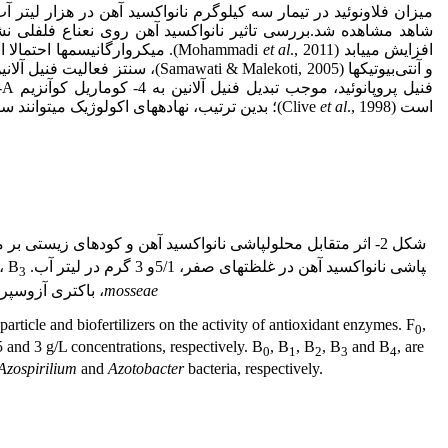
میزان فلاونوئید در تیمار سه کیلوگرم نانواکسید آهن در هزار لیتر آب
شاهد مشاهده شد.بررسی تاثیر نانواکسید آهن روی نعناع فلفلی نشا
افزایش می­یابد (Mohammadi
et al
., 2011). میکروارگانیسم­ها احتم
و آنتی‌بیوتیک­ها (ti & Malekoti, 2005
ف
است (Clive
., 1998)؛ بدین ترتیب، نهاده­های اکولوژیک می­توانند سبب افزایش میزان فلاونوئید و آنتوسیانین شوند.
et al
شکل 2- اثر متقابل محلول­پاشی نانواکسید آهن و کودهای زیستی بر میزان فعالیت آنزیم­های آنتی‌اکسیدانی. F
پاشی نانواکسید آهن در غلظت­های صفر، 5/1و 3 گرم در لیتر آب. B
، B
3
mosseae
، باکتری آزوسپریل
oparticle and biofertilizers on the activity of antioxidant enzymes. F
,
0
.5 and 3 g/L concentrations, respectively. B
, B
, B
, B
and B
, are
0
1
2
3
4
Azospirilium
and
Azotobacter
bacteria, respectively.