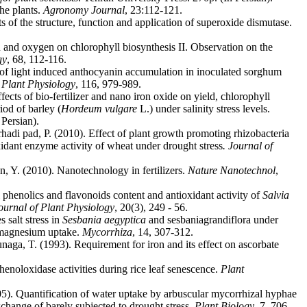
he plants.
Agronomy Journal
, 23:112-121.
ts of the structure, function and application of superoxide dismutase.
n and oxygen on chlorophyll biosynthesis II. Observation on the
gy
, 68, 112-116.
of light induced anthocyanin accumulation in inoculated sorghum
.
Plant Physiology
, 116, 979-989.
cts of bio-fertilizer and nano iron oxide on yield, chlorophyll
od of barley (
Hordeum vulgare
L.) under salinity stress levels.
 Persian).
hadi pad, P. (2010). Effect of plant growth promoting rhizobacteria
oxidant enzyme activity of wheat under drought stress
. Journal of
n, Y. (2010). Nanotechnology in fertilizers.
Nature Nanotechnol
,
l phenolics and flavonoids content and antioxidant activity of
Salvia
Journal of Plant Physiology
, 20(3), 249 - 56.
 salt stress in
Sesbania aegyptica
and sesbaniagrandiflora under
 magnesium uptake.
Mycorrhiza
, 14, 307-312.
aga, T. (1993). Requirement for iron and its effect on ascorbate
enoloxidase activities during rice leaf senescence.
Plant
5). Quantification of water uptake by arbuscular mycorrhizal hyphae
exchange of barely subjected to drought stress.
Plant Biology
, 7, 706-