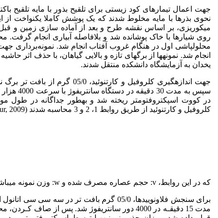
جهت اعمال تیمار­های کود زیستی برای تلقیح بذور با مایه تلقیح باکتری
نحوی بذرها با مایه مخلوط شدند که یک پوشش کاملا یکنواخت از ا
میکوریزی، بر اساس نقشه طرح و بعد از آماده سازی زمین و قبل 
روی شیار­ها با خاک پوشانده شد و بلافاصله آبیاری انجام گرفت. مح
محلول­پاشی اول در هنگام غروب آفتاب انجام شد. نمونه‌برداری جهت
انجام شد. نمونه­ها از برگ­های تازه و بالایی گیاهان، با حذف اثر حاش
یخدان به آزمایشگاه دانشکده منتقل شدند.
سپس به مدت
کلروفیل و کارتنوئید از طریق روابط 1، 2 و 3 محاسبه شدند (Arnon, 1994, Ardakani, & Nadur, 2009 ):
که در این روابط، v: حجم عصاره مصرف شده و w: وزن نمونه می­باشد.