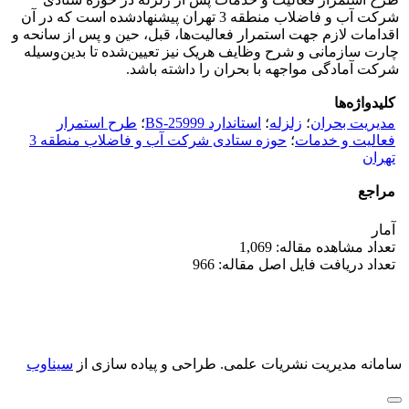
شرکت آب و فاضلاب منطقه 3 تهران پیشنهادشده است که در آن
اقدامات لازم جهت استمرار فعالیت‌ها، قبل، حین و پس از سانحه و
چارت سازمانی و شرح وظایف هریک نیز تعیین‌شده تا بدین‌وسیله
شرکت آمادگی مواجهه با بحران را داشته باشد.
کلیدواژه‌ها
مدیریت بحران
؛
زلزله
؛
استاندارد BS-25999
؛
طرح استمرار
فعالیت و خدمات
؛
حوزه ستادی شرکت آب و فاضلاب منطقه 3
تهران
مراجع
آمار
تعداد مشاهده مقاله: 1,069
تعداد دریافت فایل اصل مقاله: 966
سامانه مدیریت نشریات علمی.
طراحی و پیاده سازی از
سیناوب