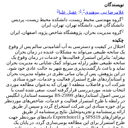
نویسندگان
2
1
*
غلامرضا نبی بیدهندی
؛
عقیل علیا
1
گروه مهندسی محیط زیست، دانشکده محیط زیست، پردیس
دانشکدگان فنی، دانشگاه تهران، تهران، ایران
2
گروه مدیریت بحران، پژوهشگاه شاخص پژوه، اصفهان، ایران
چکیده
اختلال در کیفیت و دسترسی به آب آشامیدنی سالم پس از وقوع
یک سانحه طبیعی می‌تواند به مشکلات عدیده در زمان بحران
بیفزاید؛ بنابراین استمرار فعالیت‌ها و خدمات در زمان وقوع یک
سانحه طبیعی نظیر زلزله می‌تواند کمک شایانی به مدیریت بحران
نماید و باعث بازگشت‌پذیری سریع شهر به حالت عادی خود شود.
در این پژوهش، پس از بیان مبانی نظری در مقوله مدیریت بحران
و استانداردهای طرح استمرار فعالیت و خدمات، حوزه ستادی
شرکت آب و فاضلاب منطقه 3 تهران که به‌عنوان مطالعه موردی
انتخاب شده، موردبررسی قرارگرفته است. سعی شده است با
بررسی اصول استانداردهای BS-25999 موسسه استاندارد انگلیس
در رابطه با طرح استمرار فعالیت و خدمات، شاخص‌های موردنظر
برای حوزه ستادی این شرکت استخراج گردد و سپس از طریق
ارائه پرسشنامه و تجزیه‌وتحلیل نتایج پرسشنامه از طریق
نرم‌افزارهای SPSS19 و Expertchoice11 داده‌های موردنظر جهت
طرح استمرار برای این مطالعه بومی‌سازی گردد. در پایان یک
طرح استمرار فعالیت و خدمات پس از زلزله در حوزه ستادی