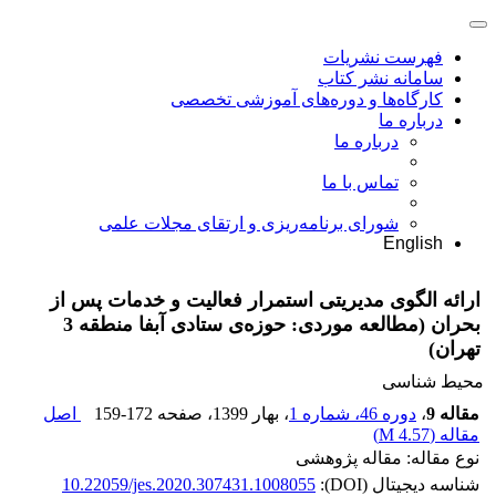
فهرست نشریات
سامانه نشر کتاب
کارگاه‌ها و دوره‌های آموزشی تخصصی
درباره ما
درباره ما
تماس با ما
شورای برنامه‌ریزی و ارتقای مجلات علمی
English
ارائه الگوی مدیریتی استمرار فعالیت و خدمات پس از
بحران (مطالعه موردی: حوزه‌ی ستادی آبفا منطقه 3
تهران)
محیط شناسی
مقاله 9
،
دوره 46، شماره 1
، بهار 1399
، صفحه
159-172
اصل
مقاله (
4.57 M
)
نوع مقاله: مقاله پژوهشی
شناسه دیجیتال (DOI):
10.22059/jes.2020.307431.1008055