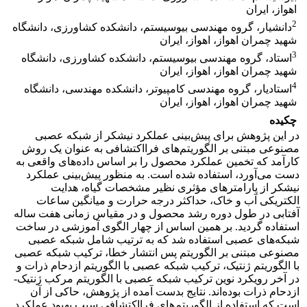
اهواز، ایران
2
دانشیار، گروه مهندسی بیوسیستم، دانشکده کشاورزی، دانشگاه
شهید چمران اهواز، اهواز، ایران
3
استاد، گروه مهندسی بیوسیستم، دانشکده کشاورزی، دانشگاه
شهید چمران اهواز، اهواز، ایران
4
استادیار، گروه مهندسی کامپیوتر، دانشکده مهندسی، دانشگاه
شهید چمران اهواز، اهواز، ایران
چکیده
در این پژوهش برای پیش‌بینی عملکرد نیشکر از شبکه عصبی
مصنوعی مبتنی بر الگوریتم‌های فرااکتشافی به عنوان یک روش
کارآمد که تخمین عملکرد محصول را بر اساس داده‌های واقعی به
دست می‌آورد، استفاده شده است. به منظور پیش‌بینی عملکرد
نیشکر از پارامترهای مؤثری نظیر مشخصات گیاه، هدایت
الکتریکی آب و خاک، حداکثر درجه حرارت و میانگین ساعات
آفتابی در طول دوره رشد محصول و در مقیاس زمانی هفت ساله
استفاده گردید. بر همین اساس از چهار الگوی آموزشی در ساخت
شبکه‌های عصبی استفاده شد که به ‌ترتیب شامل شبکه عصبی
مصنوعی مبتنی بر الگوریتم پس انتشار خطا، ترکیب شبکه عصبی
با الگوریتم ژنتیک، ترکیب شبکه عصبی با الگوریتم ازدحام ذرات و
در آخر رویکرد نوین ترکیب شبکه عصبی با الگوریتم مرکب ژنتیک-
ازدحام ذرات بوده‌اند. نتایج بدست آمده از پژوهش، حاکی از آن
است که استفاده از الگوریتم‌های فرااکتشافی سبب بهبود عملکرد