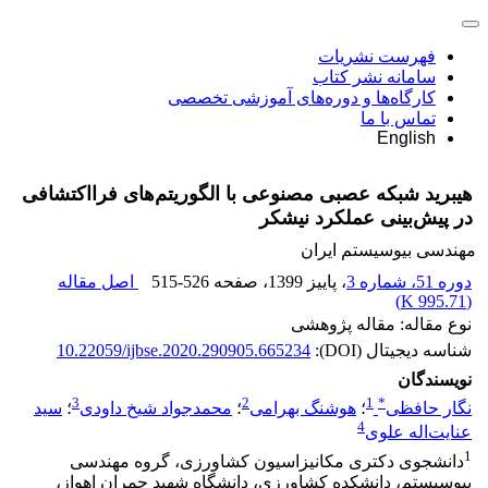
فهرست نشریات
سامانه نشر کتاب
کارگاه‌ها و دوره‌های آموزشی تخصصی
تماس با ما
English
هیبرید شبکه عصبی مصنوعی با الگوریتم‌های فرااکتشافی
در پیش‌بینی عملکرد نیشکر
مهندسی بیوسیستم ایران
دوره 51، شماره 3
، پاییز 1399
، صفحه
515-526
اصل مقاله
)
995.71 K
(
نوع مقاله: مقاله پژوهشی
شناسه دیجیتال (DOI):
10.22059/ijbse.2020.290905.665234
نویسندگان
3
2
1
*
نگار حافظی
؛
هوشنگ بهرامی
؛
محمد‌جواد شیخ داودی
؛
سید
4
عنایت‌اله علوی
1
دانشجوی دکتری مکانیزاسیون کشاورزی، گروه مهندسی
بیوسیستم، دانشکده کشاورزی، دانشگاه شهید چمران اهواز،