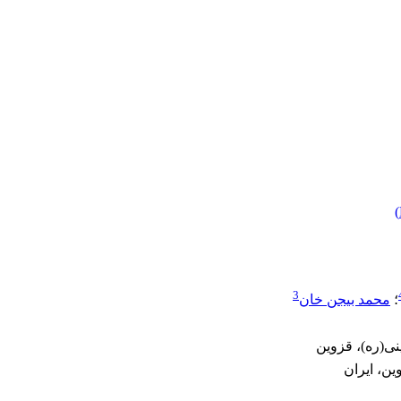
)
3
؛
محمد بیجن خان
نی(ره)، قزوین
ین، ایران