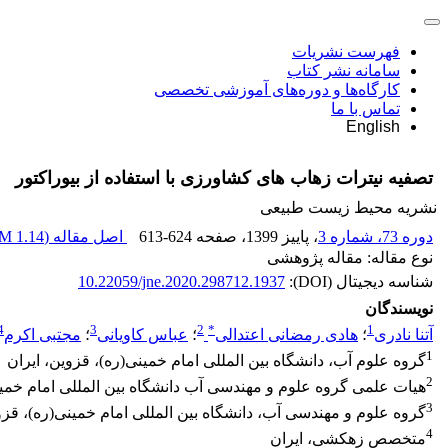
فهرست نشریات
سامانه نشر کتاب
کارگاه‌ها و دوره‌های آموزشی تخصصی
تماس با ما
English
تصفیه نیترات زهاب های کشاورزی با استفاده از بیوراکتور
نشریه محیط زیست طبیعی
دوره 73، شماره 3
، پاییز 1399
، صفحه
613-624
اصل مقاله (
1.14 M
نوع مقاله: مقاله پژوهشی
شناسه دیجیتال (DOI):
10.22059/jne.2020.298712.1937
نویسندگان
4
3
2
*
1
آتنا نادری
؛
هادی رمضانی اعتدالی
؛
عباس کاویانی
؛
مجتبی اکرم
1
گروه علوم آب، دانشگاه بین المللی امام خمینی(ره)، قزوین، ایران
2
هیات علمی گروه علوم و مهندسی آب دانشگاه بین المللی امام خمی
3
گروه علوم و مهندسی آب، دانشگاه بین المللی امام خمینی(ره)، قزو
4
متخصص زهکشی، ایران