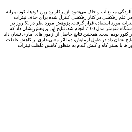
گی منابع آب و خاک می‌شود. از پرکاربردترین کود‌ها، کود نیتراته
ه در علم زهکشی در کنار زهکشی کنترل شده برای حذف نیترات
مورد توجه قرار گرفته است استفاده از بیوراکتور‌ها است. در این مطالعه از کاه و‌کلش گندم به عنوان بستر و محیط بیوراکتور برای تصفیه نیترات مورد استفاده قرار گرفت. پژوهش مورد نظر در 51 روز در
سه تکرار و در چهار مرحله تزریق با زهابی با غلظت حدود 54 میلی‌گرم برلیتر برای نیترات انجام شد. تمام اندازه‌گیری‌ها در محل آزمایش با دستگاه فتومتر مدل 7100 انجام شد. نتایج این پژوهش نشان داد که
ابد؛ که بیانگر عملکرد قابل قبول این بیوراکتور بوده است. همچنین نتایج حاصل از آزمون‌های آماری نشان داد
نین نتایج نشان داد در طول آزمایش، دما اثر معنی-داری بر کاهش غلظت
توان از بیوراکتور‌ ها با بستر کاه و کلش گندم به منظور کاهش غلظت نیترات