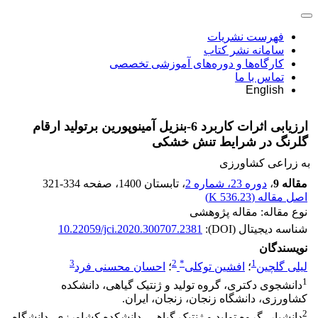
فهرست نشریات
سامانه نشر کتاب
کارگاه‌ها و دوره‌های آموزشی تخصصی
تماس با ما
English
ارزیابی اثرات کاربرد 6-بنزیل آمینوپورین برتولید ارقام
گلرنگ در شرایط تنش خشکی
به زراعی کشاورزی
مقاله 9
،
دوره 23، شماره 2
، تابستان 1400
، صفحه
321-334
اصل مقاله (
536.23 K
)
نوع مقاله: مقاله پژوهشی
شناسه دیجیتال (DOI):
10.22059/jci.2020.300707.2381
نویسندگان
3
2
*
1
لیلی گلچین
؛
افشین توکلی
؛
احسان محسنی فرد
1
دانشجوی دکتری، گروه تولید و ژنتیک گیاهی، دانشکده
کشاورزی، دانشگاه زنجان، زنجان، ایران.
2
دانشیار، گروه تولید و ژنتیک گیاهی، دانشکده کشاورزی، دانشگاه