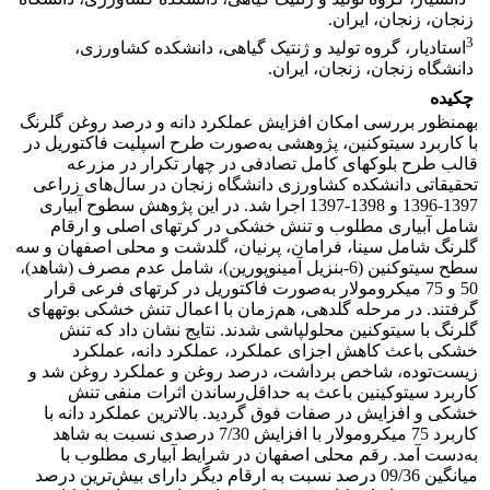
زنجان، زنجان، ایران.
3
استادیار، گروه تولید و ژنتیک گیاهی، دانشکده کشاورزی،
دانشگاه زنجان، زنجان، ایران.
چکیده
به­­منظور بررسی امکان افزایش عملکرد دانه و درصد روغن­ گلرنگ
با کاربرد سیتوکنین، پژوهشی به‌صورت طرح اسپلیت فاکتوریل در
قالب طرح بلوک­های کامل تصادفی در چهار تکرار در مزرعه
تحقیقاتی دانشکده کشاورزی دانشگاه زنجان در سال‌های زراعی
1397-1396 و 1398-1397 اجرا شد. در این پژوهش سطوح آبیاری
شامل آبیاری مطلوب و تنش خشکی در کرت­های اصلی و ارقام
گلرنگ شامل سینا، فرامان، پرنیان، گلدشت و محلی اصفهان و سه
سطح سیتوکنین (6-بنزیل آمینوپورین)، شامل عدم مصرف (شاهد)،
50 و 75 میکرومولار به‌صورت فاکتوریل در کرت­های فرعی قرار
گرفتند. در مرحله گلدهی، هم‌زمان با اعمال تنش خشکی بوته­های
گلرنگ با سیتوکنین محلول­پاشی شدند. نتایج نشان داد که تنش
خشکی باعث کاهش اجزای عملکرد، عملکرد دانه، عملکرد
زیست‌توده، شاخص برداشت، درصد روغن و عملکرد روغن شد و
کاربرد سیتوکینین باعث به حداقل‌رساندن اثرات منفی تنش
خشکی و افزایش در صفات فوق گردید. بالاترین عملکرد دانه با
کاربرد 75 میکرومولار با افزایش 7/30 درصدی نسبت به ‌شاهد
به‌دست آمد. رقم محلی اصفهان در شرایط آبیاری مطلوب با
میانگین 09/36 درصد نسبت به ارقام دیگر دارای بیش‌ترین درصد