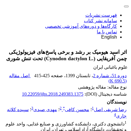
فهرست نشریات
سامانه نشر کتاب
کارگاه‌ها و دوره‌های آموزشی تخصصی
تماس با ما
English
اثر اسید هیومیک بر رشد و برخی پاسخ‌های فیزیولوژیکی
چمن آفریقایی (‏Cynodon dactylon L.‎‏) ‏تحت تنش شوری
علوم باغبانی ایران
دوره 51، شماره 2
، تابستان 1399
، صفحه
415-425
اصل مقاله
)
690.5 K
(
نوع مقاله: مقاله پژوهشی
شناسه دیجیتال (DOI):
10.22059/ijhs.2018.249383.1375
نویسندگان
3
2
*
1
رضا شریفی اصل
؛
محسن کافی
؛
مهدی صیدی
؛
سپیده کلاته
4
جاری
1
دانشجوی دکتری، دانشکده کشاورزی و صنایع غذایی، واحد علوم
و تحقیقات، دانشگاه آزاد اسلامی، تهران، ایران