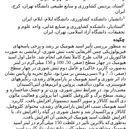
2
استاد، پردیس کشاورزی و منابع طبیعی دانشگاه تهران، کرج،
ایران
3
دانشیار، دانشکده کشاورزی، دانشگاه ایلام، ایلام، ایران
4
استادیار، دانشکده کشاورزی و صنایع غذایی، واحد علوم و
تحقیقات، دانشگاه آزاد اسلامی، تهران، ایران
چکیده
به منظور بررسی تأثیر اسید هیومیک بر رشد و برخی پاسخ­های
فیزیولوژیکی چمن آفریقایی تحت تنش شوری، آزمایشی به صورت
فاکتوریل در قالب طرح کاملاً تصادفی انجام شد. عامل اول اسید
هیومیک در چهار سطح (صفر، 50، 100 و 150 میلی‌گرم در لیتر
به‌صورت کاربرد خاکی) و عامل دوم تنش شوری در چهار سطح
(صفر، 5، 7 و 9 دسی‌زیمنس بر متر) بود. نتایج تجزیه واریانس نشان
داد اثر شوری و اسید هیومیک بر پارامترهای رشدی، رنگیزه­های
فتوسنتزی، مالون دی­آلدهید، پرولین و آنزیم‌های آنتی‌اکسیدان
معنی‌دار بود. در شرایط تنش شوری، وزن تر و خشک شاخساره و
ریشه، سطح برگ و کلروفیل کاهش، اما پرولین و فعالیت مالون
دی آلدیید کاتالاز و سوپر اکسید دیسموتاز افزایش یافت. کاربرد
اسید هیومیک سبب افزایش پارامترهای رشدی، محتوای کلروفیل،
کاتالاز و پراکسیداز شد و تحمل شوری در گیاه را افزایش داد. با
افزایش غلظت اسید هیومیک اثربخشی آن افزایش یافت،
به‌طوری‌که بالاترین تأثیر در غلظت 150 میلی‌گرم در لیتر اسید
هیومیک مشاهده شد. به‌طورکلی، نتایج نشان داد کاربرد اسید