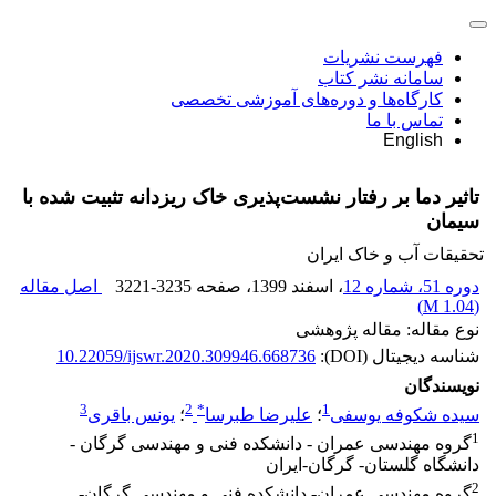
فهرست نشریات
سامانه نشر کتاب
کارگاه‌ها و دوره‌های آموزشی تخصصی
تماس با ما
English
تاثیر دما بر رفتار نشست‌پذیری خاک ریزدانه تثبیت شده با
سیمان
تحقیقات آب و خاک ایران
دوره 51، شماره 12
، اسفند 1399
، صفحه
3221-3235
اصل مقاله
)
1.04 M
(
نوع مقاله: مقاله پژوهشی
شناسه دیجیتال (DOI):
10.22059/ijswr.2020.309946.668736
نویسندگان
3
2
*
1
سیده شکوفه یوسفی
؛
علیرضا طبرسا
؛
یونس باقری
1
گروه مهندسی عمران - دانشکده فنی و مهندسی گرگان -
دانشگاه گلستان- گرگان-ایران
2
گروه مهندسی عمران- دانشکده فنی و مهندسی گرگان-