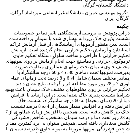
دانشگاه گلستان- گرگان
3
گروه مهندسی عمران - دانشگاه غیر انتفاعی میرداماد گرگان-
گرگان-ایران
چکیده
در این پژوهش به بررسی آزمایشگاهی تاثیر دما بر خصوصیات
نشست پذیری خاک ریزدانه بهسازی شده با سیمان پرداخته شده
است. بدین منظور آزمون­های آزمایشگاهی از قبیل آزمایش تراکم
استاندارد و آزمایش تحکیم حرارتی انجام گردیده است. آزمایش
تحکیم حرارتی با طراحی و ساخت سلول دستگاه تحکیم حاوی
ترموکوپل حرارتی و دماسنج جهت انجام آزمایش بر روی نمونه­های
مختلف حاوی سیمان تحت زمان­های عمل­آوری متفاوت صورت
پذیرفت. نمونه­ها تحت دماهای 30، 45 و 60 درجه سانتی­گراد با
مقادیر مختلف سیمان شامل 4، 6 و 8 درصد تحت زمان­های عمل­
آوری 7 و 28 روز مورد مطالعه قرار گرفتند. نتایج نشان دادند
تحکیم حرارتی بر روی مخلوطهای مختلف خاک­-سیمان باعث بهبود
شرایط نشست پذیری خاک شده است. در این ارتباط با افزایش
دما از 20 (دمای محیط) به 60 درجه سانتی­گراد، نشست خاک
افزایش یافته و با افزایش مقدار سیمان از 4 به 8 درصد نشست
خاک نیز کاهش یافته است. همچنین با افزایش زمان عمل­آوری از 7
به 28 روز تحت دما و درصد سیمان مشخص، شاخص فشردگی
کاهش معناداری یافته است. همچنین می­توان پی برد کمترین مقدار
شاخص فشردگی نمونه­ها مربوط به نمونه حاوی 8 درصد سیمان با