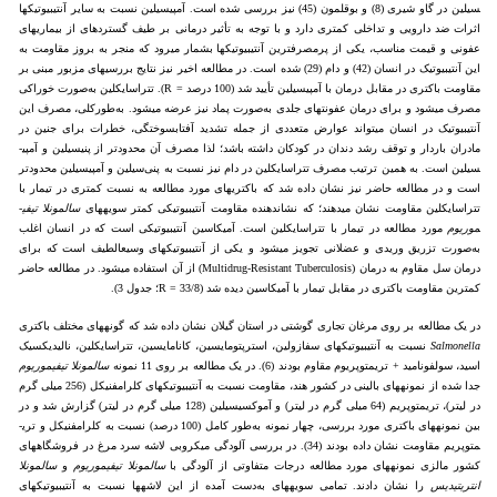
سیلین در گاو شیری (8) و بوقلمون (45) نیز بررسی شده است. آمپی­سیلین نسبت به سایر آنتی­بیوتیک­ها
اثرات ضد دارویی و تداخلی کمتری دارد و با توجه به تأثیر درمانی بر طیف گسترده­ای از بیماری­های
عفونی و قیمت مناسب، یکی از پرمصرف­ترین آنتی­بیوتیک­ها بشمار می­رود که منجر به بروز مقاومت به
این آنتی­بیوتیک در انسان (42) و دام (29) شده است. در مطالعه اخیر نیز نتایج بررسی­های مزبور مبنی بر
مقاومت باکتری در مقابل درمان با آمپی­سیلین تأیید شد (100 درصد = R). تتراسایکلین به‌صورت خوراکی
مصرف می­شود و برای درمان عفونت­های جلدی به‌صورت پماد نیز عرضه می­شود. به‌طورکلی، مصرف این
آنتی­بیوتیک در انسان می­تواند عوارض متعددی از جمله تشدید آفتاب­سوختگی، خطرات برای جنین در
مادران باردار و توقف رشد دندان در کودکان داشته باشد؛ لذا مصرف آن محدودتر از پنی­سیلین و آمپی­
سیلین است. به همین ترتیب مصرف تتراسایکلین در دام نیز نسبت به پنی‌سیلین و آمپی­سیلین محدودتر
است و در مطالعه حاضر نیز نشان داده شد که باکتری­های مورد مطالعه به نسبت کمتری در تیمار با
تتراسایکلین مقاومت نشان می­دهند؛ که نشان­دهنده مقاومت آنتی­بیوتیکی کمتر سویه­های
سالمونلا تیفی­
موریوم
مورد مطالعه در تیمار با تتراسایکلین است. آمیکاسین آنتی­بیوتیکی است که در انسان اغلب
به‌صورت تزریق وریدی و عضلانی تجویز می­شود و یکی از آنتی­بیوتیک­های وسیع­الطیف است که برای
درمان سل مقاوم به درمان (Multidrug-Resistant Tuberculosis) از آن استفاده می­شود. در مطالعه حاضر
کمترین مقاومت باکتری در مقابل تیمار با آمیکاسین دیده شد (33/8 = R؛ جدول 3).
در یک مطالعه بر روی مرغان تجاری گوشتی در استان گیلان نشان داده شد که گونه­های مختلف باکتری
Salmonella
نسبت به آنتی­بیوتیک­های سفازولین، استرپتومایسین، کانامایسین، تتراسایکلین، نالیدیکسیک
اسید، سولفونامید + تری­متوپریوم مقاوم بودند (6). در یک مطالعه بر روی 11 نمونه
سالمونلا تیفی­موریوم
جدا شده از نمونه­های بالینی در کشور هند، مقاومت نسبت به آنتی­بیوتیک­های کلرامفنیکل (256 میلی گرم
در لیتر)، تری­متوپریم (64 میلی گرم در لیتر) و آموکسی­سیلین (128 میلی گرم در لیتر) گزارش شد و در
بین نمونه­های باکتری مورد بررسی، چهار نمونه به‌طور کامل (100 درصد) نسبت به کلرامفنیکل و تری­
متوپریم مقاومت نشان داده بودند (34). در بررسی آلودگی میکروبی لاشه سرد مرغ در فروشگاه­های
کشور مالزی نمونه­­های مورد مطالعه درجات متفاوتی از آلودگی با
سالمونلا تیفی­موریوم
و
سالمونلا
انتریتیدیس
را نشان دادند. تمامی سویه­های به‌دست آمده از این لاشه­ها نسبت به آنتی­بیوتیک­های