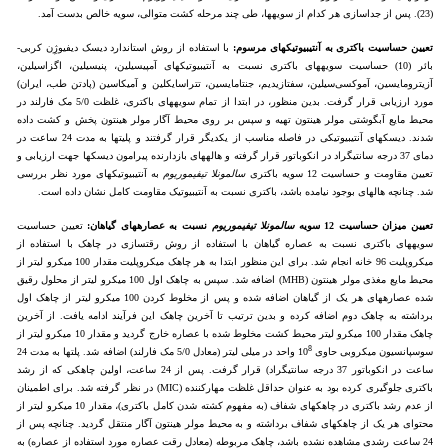
(23). پس از جداسازی هر کدام از سویه­ها، طی چند مرحله کشت متوالی، سویه خالص بدست آمد.
تعیین حساسیت باکتری به آنتی­بیوتیک­های مرسوم:
با استفاده از روش استاندارد دیسک دیفیوژِن کربی-
بائر (10) حساسیت سویه­های باکتری نسبت به آنتی­بیوتیک­های آمپی­سیلین، پنی­سیلین، اگزاسیلین،
آزیترومایسین، آموکسی‌سیلین، سفتازیدیم، جنتامایسین، تتراسایکلین و آمیکاسین (پادتن طب، ایران)
مورد ارزیابی قرار گرفت. بدین منظور، در ابتدا از تمام سویه­های باکتری، غلظت 5/0 مک فارلند در
محیط مایع آبگوشتی مولر هینتون تهیه و سپس بر روی محیط آگار مولر هینتون پخش و کشت داده
شدند. دیسک­های آنتی­بیوتیکی در فاصله مناسب از یکدیگر قرار گرفتند و پلیت­ها به مدت 24 ساعت در
دمای 37 درجه سانتی­گراد در انکوباتور قرار گرفته و هاله­های بازدارنده پیرامون دیسک­ها جهت ارزیابی و
تعیین مقاومت و حساسیت 12 سویه باکتری
سالمونلا تیفی­موریوم
به آنتی­بیوتیک­های مورد نظر بررسی
شد. چنانچه هاله­ای بوجود نیامده باشد، باکتری نسبت به آنتی­بیوتیک مقاومت کامل نشان داده است.
تعیین میزان حساسیت 12 سویه
سالمونلا تیفی­موریوم
نسبت به عصاره­های گیاهان:
تعیین حساسیت
سویه­های باکتری نسبت به عصاره گیاهان با استفاده از روش رقت­سازی در چاهک با استفاده از
میکروپلیت 96 خانه انجام شد. برای این منظور ابتدا به هر چاهک میکروپلیت مقدار 100 میکرو لیتر از
محیط مایع مغذی مولر هینتون (MHB) اضافه شد. سپس به چاهک اول 100 میکرو لیتر از محلول رقیق
شده عصاره­های هر یک از گیاهان اضافه شده و پس از مخلوط کردن 100 میکرو لیتر از چاهک اول
برداشته به چاهک دوم اضافه کرده و بدین ترتیب تا آخرین چاهک این فرآیند ادامه یافت. از آخرین
چاهک مقدار 100 میکرو لیتر محیط کشت مخلوط شده با عصاره خارج گردید و مقدار 10 میکرو لیتر از
8
سوسپانسیون میکروبی حاوی 10
واحد در میلی لیتر (معادل 5/0 مک فارلند) اضافه شد. پلت­ها به مدت 24
ساعت در انکوباتور 37 درجه سانتی­گراد) قرار گرفت. پس از 24 ساعت، اولین چاهکی که از رشد
باکتری جلوگیری کرده بود به عنوان حداقل غلظت مهارکننده (MIC) در نظر گرفته شد. برای اطمینان
از عدم رشد باکتری در چاهک­های شفاف (به مفهوم کشته­ شدن کامل باکتری)، مقدار 10 میکرو لیتر از
محتوای هر یک از چاهک­های شفاف برداشته و به محیط مولر هینتون آگار منتقل گردید. چنانچه پس از
24 ساعت رشدی مشاهده نشده باشد، چاهک مربوطه (معادل رقت عصاره مورد استفاده از عصاره) به