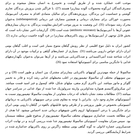
موجب افت عملکرد شده و از طریق گوشت و تخم‌مرغ به انسان منتقل می­شوند و برای
مصرف‌کنندگان این‌گونه محصولات آلوده بیماریزا هستند (27). با فراگیر شدن پرورش پرندگان تجاری
گوشتی و حساسیت این پرندگان، پرورش‌دهندگان برای سالیان متمادی اقدام به مصرف آنتی‌بیوتیک
به‌صورت خوراکی برای مصارف درمانی و همچنین مصارف غیر درمانی (subtherapeutical) به‌عنوان
محرک رشد نموده‌اند (35). این وضعیت به مرور موجب افزایش مقاومت پرندگان به درمان بیماری‌های
عفونی آن‌ها با آنتی‌بیوتیک‌ها (antibiotic resistance) شده است (38). گزارشات اخیر نشان داده است که
بخش قابل توجهی از آنتی‌بیوتیک‌ها بر روی باکتری‌های بیماریزا در فرد آلوده خاصیت درمانی ندارند (2).
کشور ایران به دلیل تنوع اقلیمی از نظر رویش گیاهان متنوع بسیار غنی است و اغلب گیاهان بومی
ایران دارای خواص دارویی می‌باشند (31). بسیاری از عصاره‌های گیاهی و ترکیبات موجود در آن دارای
اثرات شناخته شده آنتی‌اکسیدانی و ضدباکتریایی می‌باشند و از آن‌ها می‌توان به‌عنوان نگهدارنده­های
غذایی یا جایگزین مناسبی برای آنتی­بیوتیک­ها استفاده نمود (26).
سالمونلا از جمله مهم‌ترین گونه­های باکتریایی بیماریزای مشترک بین انسان و طیور است (28) و در
بین سویه­های مختلف آن
سالمونلا تیفی­موریوم
در اغلب محیط­های غذایی رشد کرده و قادر به تخمیر
گلوکز و مانوز می­باشد. این باکتری گرم منفی، میله­ای شکل، فاقد کپسول و غیر اسید فست می­باشد.
این میکرواورگانیسم همواره متداول­ترین واریته سرولوژیک جدا شده از مواد غذایی در سراسر جهان
می­باشد (37). مطالعات متعدد نشان داده­اند که درجات متفاوتی از مقاومت
سالمونلا تیفی­موریوم
نسبت به
آنتی­بیوتیک­های تجاری وجود دارد. بنابراین با توجه به مقاوم شدن برخی سویه­های باکتریایی به درمان­های
آنتی­بیوتیکی بخصوص در طیور پرورشی و از طرفی وجود قابلیت­های بالقوه در گیاهان دارویی بومی ایران
برای جایگزینی با برخی آنتی­بیوتیک­ها، لزوم یافتن شیوه­های درمانی جدید احساس می­شود. لذا هدف از
این مطالعه نخست جداسازی سویه­های مختلف
سالمونلا ­تیفی­موریوم
از مدفوع طیور منطقه سیستان
بود. سپس میزان مقاومت آنتی­بیوتیکی
سالمونلا تیفی­موریوم
جدا شده بررسی گردید و در نهایت اثرات
ضدمیکروبی عصاره اتانولی نه گونه گیاهی بومی منطقه زاگرس بر روی باکتری­های جداسازی شده در
شرایط آزمایشگاهی بررسی گردید.