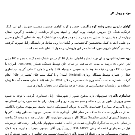
مواد و روش ­کار
گیاهان دارویی بومی رشته کوه زاگرس:
جنس و گونه گیاهان جوشیر، موسیر، سریش ایرانی، کنگر
فرنگی، شنگ، تاج خروس، ترشک، پونه کوهی و اسپند پس از برداشت از منطقه زاگرس، استان
چهارمحال و بختیاری، شناسایی شده و در سایه و در مجاورت هوا خشک گردید. شناسایی گیاهان و تعیین
نام علمی آن‌ها به کمک متخصصین گیاه‌شناسی و گیاهان دارویی شاغل در دانشگاه زابل صورت گرفت.
رده­بندی گیاهان دارویی مورد استفاده در این پژوهش در جدول 1 نشان داده شده است.
تهیه عصاره اتانولی:
برای تهیه عصاره اتانولی، مقدار 10 گرم پودر خشک شده گیاه به همراه 100 میلی
لیتر اتانول 96 درصد به مدت 24 ساعت در دمای اتاق توسط دستگاه شیکر (Pars Azma- ایران) با
سرعت 130 دور در دقیقه مخلوط شده، سپس به وسیله کاغذ واتمن شماره 2 صاف گردید. جداسازی
حلال از عصاره توسط دستگاه روتاری (Heidolph- آلمان) و با کمک پمپ خلاء (تقطیر در خلاء) انجام
گرفت. عصاره به دست آمده وزن شده سپس در حلال DMSO حل شد (4). عصاره بدست آمده تا زمان
استفاده در آزمایشات ضدمیکروبی در دمای 4 درجه سانتی­گراد در یخچال نگهداری شد.
جداسازی باکتری:
نمونه­های تازه مدفوع طیور از شهرستان زابل جمع­آوری گردید. با توجه به شیوه
سنتی پرورش طیور در این منطقه و عدم مصرف دارو و آنتی­بیوتیک برای مقاصد غیر درمانی انتظار می­
رود باکتری­های بیماریزا حساسیت بالایی به درمان آنتی­بیوتیکی داشته باشند. نمونه­های مدفوع بلافاصله
بعد از جمع­آوری به مدت 6 ساعت در دمای اتاق نگه­داری شدند. سپس نمونه­ها به‌منظور رشد باکتری­ها
به محیط کشت­های انتخابی سالمونلا شیگلا آگار و سیمون سولفیت آگار انتقال یافته و به مدت 24 ساعت
در دمای 37 درجه سانتی­گراد نگهداری شدند. در ادامه با کشت نمونه­های باکتریایی رشدیافته در مرحله
قبل در محیط­های کشت افتراقی TSI، MRVP، لیزین آیرون آگار، سیمون سیترات و اوره، و به کمک
آزمون­های بیوشیمیایی مزبور، تعداد 12 سویه باکتری
سالمونلا تیفی­موریوم
جداسازی و تعیین هویت گردید