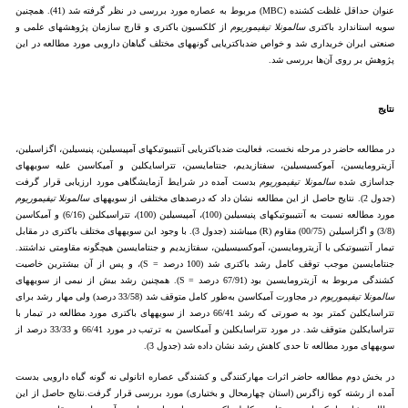
عنوان حداقل غلظت کشنده (MBC) مربوط به عصاره مورد بررسی در نظر گرفته شد (41). همچنین
سویه استاندارد باکتری
سالمونلا­ تیفی­موریوم
از کلکسیون باکتری و قارچ سازمان پژوهش­های علمی و
صنعتی ایران خریداری شد و خواص ضدباکتریایی گونه­های مختلف گیاهان دارویی مورد مطالعه در این
پژوهش بر روی آن‌ها بررسی شد.
نتایج
در مطالعه حاضر در مرحله نخست، فعالیت ضدباکتریایی آنتی­بیوتیک­های آمپی­سیلین، پنی­سیلین، اگزاسیلین،
آزیترومایسین، آموکسی­سیلین، سفتازیدیم، جنتامایسین، تتراسایکلین و آمیکاسین علیه سویه­های
جداسازی شده
سالمونلا
تیفی­موریوم
بدست آمده در شرایط آزمایشگاهی مورد ارزیابی قرار گرفت
(جدول 2). نتایج حاصل از این مطالعه نشان داد که درصدهای مختلفی از سویه­های
سالمونلا تیفی­موریوم
مورد مطالعه نسبت به آنتی­بیوتیک­های پنی­سیلین (100)، آمپی­سیلین (100)، تتراسیکلین (6/16) و آمیکاسین
(3/8) و اگزاسیلین (00/75) مقاوم (R) می­باشند (جدول 3). با وجود این سویه­های مختلف باکتری در مقابل
تیمار آنتی­بیوتیکی با آزیترومایسین، آموکسی­سیلین، سفتازیدیم و جنتامایسین هیچ­گونه مقاومتی نداشتند.
جنتامایسین موجب توقف کامل رشد باکتری شد (100 درصد = S)، و پس از آن بیشترین خاصیت
کشندگی مربوط به آزیترومایسین بود (67/91 درصد = S). همچنین رشد بیش از نیمی از سویه­های
سالمونلا
تیفی­موریوم
در مجاورت آمیکاسین به‌طور کامل متوقف شد (33/58 درصد) ولی مهار رشد برای
تتراسایکلین کمتر بود به صورتی که رشد 66/41 درصد از سویه­های باکتری مورد مطالعه در تیمار با
تتراسایکلین متوقف شد. در مورد تتراسایکلین و آمیکاسین به ترتیب در مورد 66/41 و 33/33 درصد از
سویه­های مورد مطالعه تا حدی کاهش رشد نشان داده شد (جدول 3).
در بخش دوم مطالعه حاضر اثرات مهارکنندگی و کشندگی عصاره اتانولی نه گونه گیاه دارویی بدست
آمده از رشته کوه زاگرس (استان چهارمحال و بختیاری) مورد بررسی قرار گرفت.نتایج حاصل از این