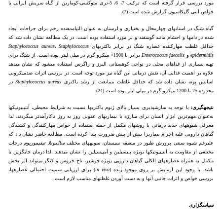
مورد بررسی قرار گرفته است که ترکیب 7، 6، 5-تری متوکسی-کومارین از گیاه سریش ایرانی با
خواص آنتی گلیکاسیون گزارش شده است (7).
گیاه شنگ در استان­های چهارمحال و بختیاری و لرستان به عنوان التیام­دهنده زخم برای جراحات ایجاد
شده در دام­ها و احشام مانند گوسفند و بز مورد استفاده بوده است. در یک مطالعه نشان داده شد که
حداقل غلظت مهارکننده عصاره شنگ در برابر باکتری­های
Staphylococcus
،
aureus
Staphylococcus
epidermidis
و
Enterococcus faecalis
برابر با 1900< میکرو ­گرم در میلی ­لیتر بوده است. از شنگ برای
تهیه بسیاری از غذاهای محلی در نواحی کوهستانی البرز و زاگرس استفاده می­شود که نشان می­دهد
علاوه بر اهمیت غذایی آن، نقش درمانی این گیاه نیز مورد توجه است. در بررسی اثرات ضدمیکروبی
اسانس پونه نشان داده شد که حداقل غلظت ممانعت از رشد باکتری
aureus
Staphylococcus
در
محدوده 75 تا 1200 میکرو ­گرم در میلی ­لیتر بوده است (24).
نتیجه­گیری:
با توجه به سازش­پذیری بسیار بالای ژنوم باکتری­ها نسبت به شرایط محیطی، آنتی­بیوتیک­ها
به‌عنوان مهم‌ترین ابزار انسان برای مبارزه با بیماری­های عفونی روز به روز ناکارآمدتر می­گردند. لذا
معرفی شیوه­های جدید درمانی یا روش­های مکمل از جمله استفاده از خواص مهار­کنندگی و کشندگی
گیاهان دارویی علیه اجرام بیماریزا بیش از پیش ضرورت پیدا کرده است. مطالعه حاضر نشان داد که
علی­رغم شیوه سنتی پرورش طیور در منطقه سیستان، سویه­های مختلف
سالمونلا
تیفی­موریوم
درجات
مختلفی از مقاومت به آنتی­بیوتیک­ها بویژه پنی­سیلین و آمپی­سیلین را نشان می­دهند. لذا درمان جایگزین یا
مکمل به همراه عصاره­های الکلی گیاهان دارویی بویژه جوشیر، تاج خروس و کنگر می­تواند اثر بخش
باشد. با وجود این آزمایش بر روی موجود زنده (
in vivo
) برای ارزیابی سمیت احتمالی عصاره­ها،
بررسی خواص و اثرات جانبی آن­ها و به دست آوردن غلظت­های مناسب لازم است.
سپاسگزاری