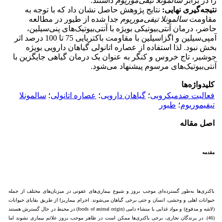
را در برابر
سالمونلا تیفی
موریوم
داشتند.
نتیجه‌گیری نهایی
:
نتایج پژوهش حاصل نشان داد که با توجه به
مقاومت
سالمونلا تیفی
موریوم
جدا شده از طیور در مطالعه
حاضر، درمان آنتی‌بیوتیکی بویژه با آنتی‌بیوتیک‌های پنی‌سیلین،
آمپی‌سیلین و اگزاسیلین با مقاومت باکتریایی 75 تا 100 درصد اثر
بخش نبود. لذا استفاده از عصاره اتانولی گیاهان دارویی بویژه
جوشیر، تاج خروس و کنگر به عنوان یک درمان گیاهی جایگزین با
آنتی‌بیوتیک‌های مرسوم پیشنهاد می‌شود.
کلیدواژه‌ها
فعالیت ضدمیکروبی
؛
گیاهان دارویی
؛
عصاره اتانولی
؛
سالمونلا
تیفیموریوم
؛
طیور
اصل مقاله
مقدمه
باکتری‌ها به‌طور گسترده‌ای موجب بروز و شیوع بیماری‌های عفونی در میزبان‌های مختلف از جمله
حیوانات اهلی و وحشی، انسان و حتی برخی گیاهان می‌شوند. اجرام بیماریزا از طریق بقایای حیوانات
(لاشه و مدفوع) و مواد غذایی با منشاء دامی (foods of animal origin) در محیط در حال گسترش هستند
(46). در پرندگان تجاری، برخی باکتری‌ها ممکن است در ظاهر موجب بروز علائم بیماری نشوند اما