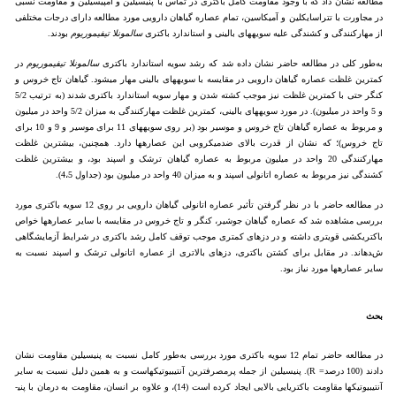
مطالعه نشان داد که با وجود مقاومت کامل باکتری در تماس با پنی­سیلین و آمپی­سیلین و مقاومت نسبی
در مجاورت با تتراسایکلین و آمیکاسین، تمام عصاره گیاهان دارویی مورد مطالعه دارای درجات مختلفی
از مهارکنندگی و کشندگی علیه سویه­های بالینی و استاندارد باکتری
سالمونلا تیفی­موریوم
بودند.
به‌طور کلی در مطالعه حاضر نشان داده شد که رشد سویه استاندارد باکتری
سالمونلا تیفی­موریوم
در
کمترین غلظت عصاره گیاهان دارویی در مقایسه با سویه­های بالینی مهار می­شود. گیاهان تاج خروس و
کنگر حتی با کمترین غلظت نیز موجب کشته شدن و مهار سویه استاندارد باکتری شدند (به ترتیب 5/2
و 5 واحد در میلیون). در مورد سویه­های بالینی، کمترین غلظت مهارکنندگی به میزان 5/2 واحد در میلیون
و مربوط به عصاره گیاهان تاج خروس و موسیر بود (بر روی سویه­های 11 برای موسیر و 9 و 10 برای
تاج خروس)؛ که نشان از قدرت بالای ضدمیکروبی این عصاره­ها دارد. همچنین، بیشترین غلظت
مهارکنندگی 20 واحد در میلیون مربوط به عصاره گیاهان ترشک و اسپند بود، و بیشترین غلظت
کشندگی نیز مربوط به عصاره اتانولی اسپند و به میزان 40 واحد در میلیون بود (جداول 4،5).
در مطالعه حاضر با در نظر گرفتن تأثیر عصاره اتانولی گیاهان دارویی بر روی 12 سویه باکتری مورد
بررسی مشاهده شد که عصاره گیاهان جوشیر، کنگر و تاج خروس در مقایسه با سایر عصاره­ها خواص
باکتری­کشی قوی­تری داشته و در دزهای کمتری موجب توقف کامل رشد باکتری در شرایط آزمایشگاهی
شده­اند. در مقابل برای کشتن باکتری، دزهای بالاتری از عصاره اتانولی ترشک و اسپند نسبت به
سایر عصاره­ها مورد نیاز بود.
بحث
در مطالعه حاضر تمام 12 سویه باکتری مورد بررسی به‌طور کامل نسبت به پنی­سیلین مقاومت نشان
دادند (100 درصد= R). پنی­سیلین از جمله پرمصرف­ترین آنتی­بیوتیک­هاست و به همین دلیل نسبت به سایر
آنتی­بیوتیک­ها مقاومت باکتریایی بالایی ایجاد کرده است (14)، و علاوه بر انسان، مقاومت به درمان با پنی­