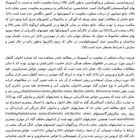
اریترومایسین، پنی­سیلین و ونکومایسین به‌طور کامل (100 درصد) مقاومت داشته و نسبت به آنتی­بیوتیک­
های آموکسی­سیلین/کلاوولانیک اسید، جنتامایسین، تتراسایکلین و تری­متوپریم مقاومت نسبی نشان دادند
(38). نتایج مشابهی از درجات متفاوت مقاومت به آنتی­بیوتیک­ها در کشور بنگلادش دیده شده است (25).
نتایج حاصل از مطالعات فوق نشان می­دهد که آلودگی­ به سالمونلا در کشورهای شرق آسیا وجود دارد که
سلامت مردم را تهدید می­کند. نتایج مشابه در سایر قاره­ها و در کشورهای اروگوئه (22)، مصر (44) و
ایالات متحده امریکا (39) نیز نشان از ناکارآمد شدن آنتی­بیوتیک­ها علیه عفونت­های باکتریایی از جمله سویه­
های مختلف سالمونلا به عنوان یک مشکل جهانی دارد. یکی از مهم‌ترین دلایل این پدیده، یکسان بودن
ساختمان و مکانیسم عمل آنتی­بیوتیک­هاست، در حالی که ژنوم باکتری­ها به‌طور دائم در حال تغییر و
سازش با شرایط محیطی جدید است (36).
هرچند درجات مختلفی از مقاومت به آنتی­بیوتیک در مطالعه حاضر مشاهده شد، اما عصاره اتانولی گیاهان
دارویی مورد بررسی در غلظت­های مختلف همگی دارای خاصیت باکتری­کشی و مهاری بودند که با سایر
مطالعات مطابقت داشت (9). نشان داده شده است که گیاه دارویی جوشیر خواص ضدمیکروبی علیه
باکتری، قارچ و ویروس دارد (13). البته با توجه به این‌که گیاه جوشیر در دسته گیاهان سمی قرار می­گیرد
(9)، دوره درمان، میزان استفاده و روش استفاده از آن باید به دقت تجویز گردد. در مطالعه­ای اثرات
ضد باکتریایی 4 نوع عصاره گیاه جوشیر (اتانولی، متانولی، آبی و n-hexane) علیه چندین باکتری گرم
مثبت نظیر
Micrococcus luteus
،
Bacillus subtilis
،
Bacillus cereus
و
Staphylococcus aureus
بررسی شد و
نشان داده شده که بیشترین خواص ضدباکتریایی مربوط به عصاره­های اتانولی و متانولی گیاه بود (13).
به عبارت دیگر ترکیبات آنتی­باکتریال گیاه به کمک حلال اتانول و متانول با احتمال بیشتری استخراج می­
گردد. نتایج مطالعه اخیر نشان داد که عصاره­های اتانولی و متانولی کنگر فرنگی اثر بازدارندگی بر
روی رشد میکرواورگانیسم­های
Bacillus cereus
،
Escherichia coli
،
Staphylococcus aureus
و
Candida
albicans
داشته است؛ همچنین عصاره­های اتانولی تهیه شده از اندام­های مختلف گیاه اثر مهاری بیشتری
نسبت به عصاره­های متانولی نشان دادند (5). ویژگی­های دارویی قسمت­های هوایی کنگر فرنگی بیشتر در
ارتباط با ترکیبات شیمیایی آن از جمله ترکیبات فنولیکی (43) و اینولین (21) است. خواص ضدمیکروبی
دانه گیاه تاج خروس نیز بررسی شده و در آن پلی­پپتیدهایی با خواص ضدمیکروبی و ضد قارچی شناسایی