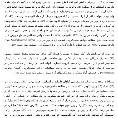
شده است (19). در برخی مناطق این گیاه اصلاح شده و در مقیاس وسیع کشت می­گردد که برای تغذیه
دام مورد استفاده قرار می­گیرد (1). با توجه به عملکرد بالای این گیاه در واحد سطح امکان تولید تجاری
عصاره آن به منظور برای مقاصد درمانی وجود دارد. همچنین کشت این گیاه در مراتع نیز مرسوم است
ولی برخی شواهد حاکی از اثرات سمی این گیاه بر روی حیوانات از جمله گاو­های شیری است (11،40).
مصرف تاج خروس در حیوانات موجب ناراحتی­های کلیوی می­گردد (32). به نظر می­رسد علائم مسمومیت
در گاوهایی که برای نخستین بار در مرتع از تاج خروس تازه تغذیه می­نمایند بیشتر باشد که ممکن است
به دلیل عدم تطابق جمعیت میکروبی شکمبه با ترکیبات غیرمغذی تاج خروس و عدم توانایی حیوان در
بی اثر کردن ترکیبات مزبور باشد (17). علی­رغم مشکلات یادشده، خواص ضد­باکتریایی تاج خروس قابل
توجه است. نتایج مطالعه خواص ضدمیکروبی عصاره تاج خروس در برابر
aureus
Staphylococcus
نشان
داد که بیشترین MIC (حداقل غلظت بازدارندگی) برابر با 5/2 میلی­گرم در میلی­لیتر بوده است (30).
در ایران از سوزاندن دانه گیاه اسپند به تنهایی یا همراه گلپر برای ضدعفونی محیط استفاده می­شود
(33). مصرف خوراکی اسپند به دلیل امکان بروز تداخلات دارویی حتماً باید تحت نظارت پزشک
متخصص انجام گیرد. هرچند اثرات ضدمیکروبی عصاره اتانولی اسپند و ترشک در مطالعه حاضر در
مقایسه با سایر گیاهان ضعیف­تر بود، اما در برخی مطالعات اثرات ضدمیکروبی گیاهان خانواده
polygonaceae به خصوص گیاه ترشک بر ضد باکتری­های گرم مثبت و منفی تأیید شده است (18).
مطالعات متعدد موید اثرات ضدمیکروبی گیاهان خانواده نرگسیان از جمله موسیر (20)، سریش ایرانی
(16)، شنگ (15) و پونه کوهی (12) می­باشد. در مطالعه حاضر نیز درجات متفاوتی از خواص ضدمیکروبی
برای عصاره این گیاهان نشان داده شد. با وجود این معمولاً سریش ایرانی برای خاصیت چسبندگی و
موسیر، شنگ و پونه برای مصارف خوراکی شناخته می­شوند. در یک مطالعه اثر عصاره آبی- الکلی
موسیر بر رشد
Leishmania
مورد بررسی قرار گرفت و نتایج نشان داد که غلظت­های 01/0 تا 1/0 میلی­گرم
در میلی­لیتر عصاره، رشد انگل را در روز سوم متوقف می­کند. همچنین بالاترین غلظت (2/0 میلی­گرم در
میلی­لیتر) رشد انگل را در روز اول متوقف می­نماید (3). هرچند مهم‌ترین خاصیت گیاه سریش ایرانی
چسبندگی آن می­باشد، ولی فعالیت آنتی گلیکاسیون (واکنش قند و پروتئین) عصاره سریش ایرانی نیز