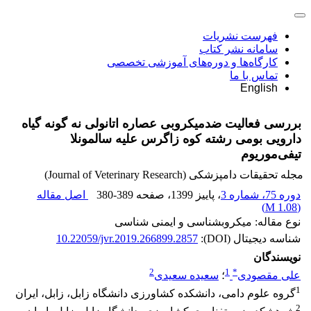
فهرست نشریات
سامانه نشر کتاب
کارگاه‌ها و دوره‌های آموزشی تخصصی
تماس با ما
English
بررسی فعالیت ضدمیکروبی عصاره اتانولی نه گونه گیاه
دارویی بومی رشته کوه زاگرس علیه سالمونلا
تیفی‌موریوم
مجله تحقیقات دامپزشکی (Journal of Veterinary Research)
دوره 75، شماره 3
، پاییز 1399
، صفحه
380-389
اصل مقاله
)
1.08 M
(
نوع مقاله: میکروبشناسی و ایمنی شناسی
شناسه دیجیتال (DOI):
10.22059/jvr.2019.266899.2857
نویسندگان
2
1
*
علی مقصودی
؛
سعیده سعیدی
1
گروه علوم دامی، دانشکده کشاورزی دانشگاه زابل، زابل، ایران
2