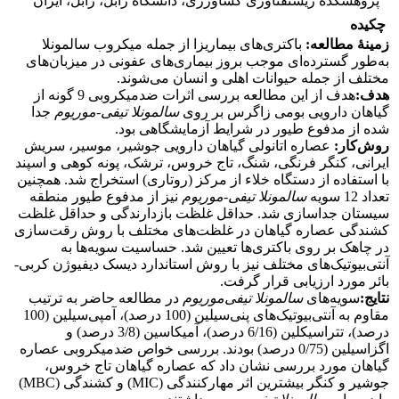
پژوهشکده زیستفناوری کشاورزی، دانشگاه زابل، زابل، ایران
چکیده
زمینۀ مطالعه
:
باکتری
های بیماریزا از جمله میکروب سالمونلا
به‌طور گسترده
ای موجب بروز بیماری
های عفونی در میزبان
های
مختلف از جمله حیوانات اهلی و انسان می
شوند.
هدف
:
هدف از این مطالعه بررسی اثرات ضدمیکروبی 9 گونه از
گیاهان دارویی بومی زاگرس بر روی
سالمونلا تیفی-موریوم
جدا
شده از مدفوع طیور در شرایط آزمایشگاهی بود.
روش‌کار
:
عصاره اتانولی گیاهان دارویی جوشیر، موسیر، سریش
ایرانی، کنگر فرنگی، شنگ، تاج خروس، ترشک، پونه کوهی و اسپند
با استفاده از دستگاه خلاء از مرکز (روتاری) استخراج شد. همچنین
تعداد 12 سویه
سالمونلا تیفی-موریوم
نیز از مدفوع طیور منطقه
سیستان جداسازی شد. حداقل غلظت بازدارندگی و حداقل غلظت
کشندگی عصاره گیاهان در غلظت‌های مختلف با روش رقت‌سازی
در چاهک بر روی باکتری‌ها تعیین شد. حساسیت سویه‌ها به
آنتی‌بیوتیک‌های مختلف نیز با روش استاندارد دیسک دیفیوژن کربی-
بائر مورد ارزیابی قرار گرفت.
نتایج
:
سویه‌های
سالمونلا تیفی
موریوم
در مطالعه حاضر به ترتیب
مقاوم به آنتی‌بیوتیک‌های پنی‌سیلین (100 درصد)، آمپی‌سیلین (100
درصد)، تتراسیکلین (6/16 درصد)، آمیکاسین (3/8 درصد) و
اگزاسیلین (0/75 درصد) بودند. بررسی خواص ضدمیکروبی عصاره
گیاهان مورد بررسی نشان داد که عصاره گیاهان تاج خروس،
جوشیر و کنگر بیشترین اثر مهارکنندگی (MIC) و کشندگی (MBC)