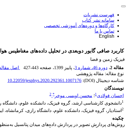
فهرست نشریات
سامانه نشر کتاب
کارگاه‌ها و دوره‌های آموزشی تخصصی
تماس با ما
English
کاربرد صافی گابور دوبعدی در تحلیل داده‌های مغناطیس هوا
فیزیک زمین و فضا
مقاله 2
،
دوره 46، شماره 3
، پاییز 1399
، صفحه
427-443
اصل مقاله 
نوع مقاله: مقاله پژوهشی
شناسه دیجیتال (DOI):
10.22059/jesphys.2020.292361.1007176
نویسندگان
2
*
1
احسان فولادی
؛
محسن اویسی موخر
1
دانشجوی کارشناسی ارشد، گروه فیزیک، دانشکده علوم، دانشگاه را
2
استادیار، گروه فیزیک، دانشکده علوم، دانشگاه رازی، کرمانشاه، ای
چکیده
روش‌های پردازش تصویر در پردازش داده‌های میدان پتانسیل به‌منظور