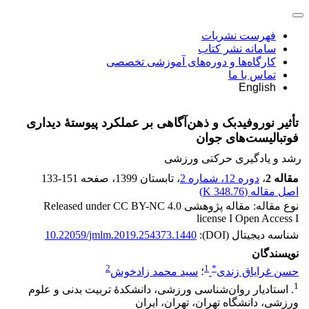
فهرست نشریات
سامانه نشر کتاب
کارگاه‌ها و دوره‌های آموزشی تخصصی
تماس با ما
English
تأثیر نوروفیدبک و ذهن‌آگاهی بر عملکرد پیوستۀ دیداری
فوتبالیست‌های جوان
رشد و یادگیری حرکتی ورزشی
مقاله 2
،
دوره 12، شماره 2
، تابستان 1399
، صفحه
133-151
اصل مقاله (
348.76 K
)
نوع مقاله: مقاله پژوهشی Released under CC BY-NC 4.0
license I Open Access I
شناسه دیجیتال (DOI):
10.22059/jmlm.2019.254373.1440
نویسندگان
2
1
*
حسن غرایاق زندی
؛
سید محمد زادخوش
1
. استادیار روان‌شناسی ورزشی، دانشکدۀ تربیت ‌بدنی و علوم
ورزشی، دانشگاه تهران، تهران، ایران