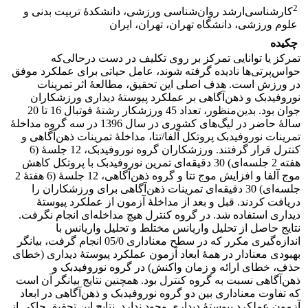
2
کارشناسی‌ارشد روان‌شناسی ورزشی، دانشکدۀ تربیت‌ بدنی و
علوم ورزشی، دانشگاه تهران، تهران، ایران
چکیده
تمرکز یا توانایی تمرکز بر روی تکلیف در دست درحالی‌که
حواس‌پرتی‌ها نادیده گرفته شوند، عامل حیاتی برای عملکرد موفق
در ورزش است. هدف اصلی این تحقیق، مطالعۀ اثر تمرینات
نوروفیدبک و ذهن‌آگاهی بر عملکرد پیوستۀ دیداری ورزشکاران
جوان بود. بدین‌منظور، تعداد 45 ورزشکار رشتۀ فوتبال 16 تا 20
سالۀ حاضر در لیگ‌های کشوری در سال 1396 در سه گروه مداخلۀ
تمرینات نوروفیدبک پروتکل آلفا/تتا، مداخلۀ تمرینات ذهن‌آگاهی و
کنترل قرار گرفتند. ورزشکاران گروه نوروفیدبک، 12 جلسۀ (6
هفته 2 جلسه‌ای) 30 دقیقه‌ای تمرین نوروفیدبک با پروتکل کاهش
موج آلفا و افزایش موج تتا و گروه ذهن‌آگاهی، 12 جلسۀ (6 هفتۀ 2
جلسه‌ای) 30 دقیقه‌ای تمرینات ذهن‌آگاهی برای ورزشکاران را
دریافت کردند. قبل و بعد از مداخلۀ آزمون از عملکرد پیوستۀ
دیداری استفاده شد. در گروه کنترل هیچ مداخله‌ای انجام نگرفت.
نتایج حاصل از تحلیل واریانس مختلط و تحلیل واریانس با
اندازه‌گیری مکرر که در سطح معناداری 05/0 انجام گرفت، بیانگر
بهبودی معنادار در همۀ ابعاد آزمون عملکرد پیوستۀ دیداری (خطای
حذف، خطای ارائه و زمان واکنش) در گروه نوروفیدبک و
ذهن‌آگاهی نسبت به گروه کنترل بود. همچنین نتایج بیانگر آن است
که تفاوت معناداری بین دو گروه نوروفیدبک و ذهن‌آگاهی در ابعاد
آزمون عملکرد پیوستۀ دیداری وجود ندارد. نتایج این تحقیق حاکی از