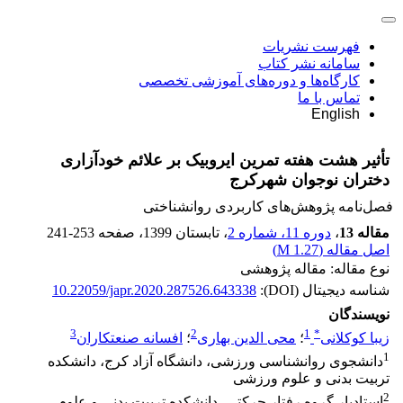
فهرست نشریات
سامانه نشر کتاب
کارگاه‌ها و دوره‌های آموزشی تخصصی
تماس با ما
English
تأثیر هشت هفته تمرین ایروبیک بر علائم خودآزاری
دختران نوجوان شهرکرج
فصل‌نامه پژوهش‌های کاربردی روانشناختی
مقاله 13
،
دوره 11، شماره 2
، تابستان 1399
، صفحه
241-253
اصل مقاله (
1.27 M
)
نوع مقاله: مقاله پژوهشی
شناسه دیجیتال (DOI):
10.22059/japr.2020.287526.643338
نویسندگان
3
2
1
*
زیبا کوکلانی
؛
محی الدین بهاری
؛
افسانه صنعتکاران
1
دانشجوی روانشناسی ورزشی، دانشگاه آزاد کرج، دانشکده
تربیت بدنی و علوم ورزشی
2
استادیار گروه رفتار حرکتی، دانشکده تربیت بدنی و علوم