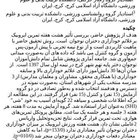
ورزشی، دانشگاه آزاد اسلامی کرج، کرج، ایران
3
استادیار گروه روانشناسی ورزشی، دانشکده تربیت بدنی و علوم
ورزشی، دانشگاه آزاد اسلامی کرج، کرج، ایران
چکیده
هدف از پژوهش حاضر، بررسی تأثیر هشت هفته تمرین ایروبیک
برعلائم خودآزاری دختران نوجوان است. روش تحقیق حاضر با
ماهیت کاربردی است و از نوع نیمه تجربی با پیش آزمون-پس
آزمون و گروه کنترل می باشد که داده های آن به‌صورت میدانی
جمع‌آوری شد. جامعه آماری پژوهش شامل تمام دانش‌آموزان
نوجوان دختر پایه نهم شهر کرج در نیمه اول سال 1397 است. از
میان آن‌ها 30 دانش‌آموز دارای علائم خودآزاری بالا و سابقه
خودآزاری (با همکاری محقق، مشاوران و معلمان مدارس) از 3
مدرسه منتخب یکی از شهرهای استان، به‌صورت نمونه در
دسترس و هدفمند انتخاب شده و به‌طور تصادفی در دو گروه
آزمایش (15 نفر) و کنترل (15 نفر) قرار گرفتند. در این مطالعه از
برگه اطلاعات شخصی و سیاهه 22 گویه‌ای آسیب به خود "شی"
(SHI) به‌عنوان ابزار استفاده شد. گروه آزمایش به مدت 8 هفته، هر
هفته 3 جلسه و هر جلسه یک ساعت، مطابق پروتکل تمرین‌های
هوازی، تحت تمرین قرار گرفت. نتایج تجزیه‌وتحلیل واریانس
2عاملی نشان داد، هشت هفته ورزش ایروبیک بر میزان خودآزاری
دختران نوجوان تأثیر معنا‌داری ندارد (153/0=p)، اما به کاهش
معنا‌دار دفعات خودآزاری دختران نوجوان منجر شد (010/0=p).