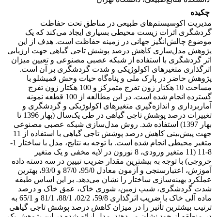
چکیده
مدیریت اکوسیستم‌های طبیعی در مناطق تحت حفاظت
گردشگری اثرات زیست محیطی بسیاری ایجاد می‌کند که یک
موضوع چالش‌انگیز جهانی در زمینه حفاظت است. هدف از این
پژوهش مدل‌سازی کاهش درصد پوشش تاجی گیاهی جهت ارزیابی
اثر گردشگری با استفاده از شبکه عصبی مصنوعی و تعیین میزان
اثرگذاری متغیرهای اکولوژیکی و شدت گردشگری بر آن است.
پژوهش حاضر در پارک ملی و پناه‌گاه حیات وحش قمیشلو با
مساحت 10 هکتار زون تفرج متمرکز و 100 هکتار زون تفرج
گسترده انجام شده است. در این مطالعه از 100 قطعه نمونه
آماربرداری و اندازه‌گیری متغیرهای اکولوژیکی و گردشگری و
تغییرات درصد پوشش تاجی گیاهی در طی یک‌سال (بهار 1396 تا
بهار 1397) استفاده شد. روش مدل‌سازی شبکه عصبی مصنوعی
جهت پیش‌بینی کاهش درصد پوشش تاجی گیاهی با استفاده از 11
متغیر محیطی انجام شده است. با توجه به نتایج، مدل با ساختار 1-
8-11 (11 متغیر ورودی، 8 نورون در لایه مخفی و یک متغیر
خروجی) با توجه به بیشترین مقدار ضریب تبیین در سه دسته داده
آموزش، اعتبارسنجی و آزمون معادل 95/0، 87/0 و 93/0، بهترین
عملکرد بهینه‌سازی ساختار را نشان می‌دهد. بر این اساس طبقه
شدت گردشگری، شیب زمین، شوری خاک، عمق خاک و درصد
ماده آلی خاک با ضریب اثرگذاری 59/8، 02/2، 88/1، 81/1 و 65/1 به
ترتیب بیشترین تأثیر را در میزان کاهش درصد پوشش تاجی گیاهی
در منطقه از خود نشان می‌دهند. مدل ارائه شده در این پژوهش یک