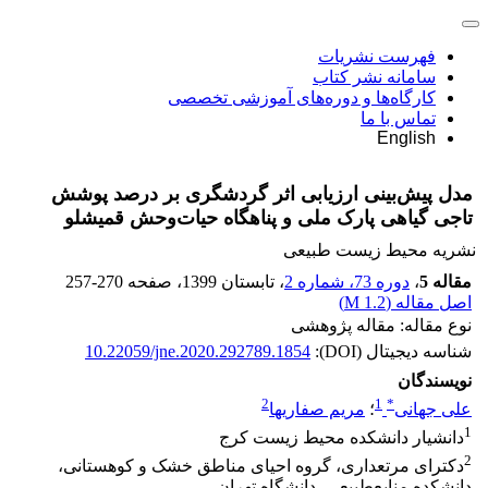
فهرست نشریات
سامانه نشر کتاب
کارگاه‌ها و دوره‌های آموزشی تخصصی
تماس با ما
English
مدل پیش‌بینی ارزیابی اثر گردشگری بر درصد پوشش
تاجی گیاهی پارک ملی و پناهگاه حیات‌وحش قمیشلو
نشریه محیط زیست طبیعی
مقاله 5
،
دوره 73، شماره 2
، تابستان 1399
، صفحه
257-270
اصل مقاله (
1.2 M
)
نوع مقاله: مقاله پژوهشی
شناسه دیجیتال (DOI):
10.22059/jne.2020.292789.1854
نویسندگان
2
1
*
علی جهانی
؛
مریم صفاریها
1
دانشیار دانشکده محیط زیست کرج
2
دکترای مرتعداری، گروه احیای مناطق خشک و کوهستانی،
دانشکده منابع‌طبیعی، دانشگاه تهران