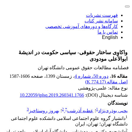
فهرست نشریات
سامانه نشر کتاب
کارگاه‌ها و دوره‌های آموزشی تخصصی
تماس با ما
English
واکاوی ساختار حقوقی- سیاسی حکومت در اندیشۀ
ابوالأعلی مودودی
فصلنامه مطالعات حقوق عمومی دانشگاه تهران
مقاله 16
،
دوره 50، شماره 4
، زمستان 1399
، صفحه
1587-1606
اصل مقاله (
774.17 K
)
نوع مقاله: علمی-پژوهشی
شناسه دیجیتال (DOI):
10.22059/jplsq.2019.260341.1766
نویسندگان
3
2
*
1
یحیی بوذری‌نژاد
؛
عطیه آذرشب
؛
بهروز روستاخیز
1
دانشیار گروه علوم اجتماعی اسلامی دانشکده علوم اجتماعی
دانشگاه تهران؛ تهران، ایران
2
دانشجوی دکتری مردم‌شناسی دانشگاه آزاد اسلامی، واحد تهران