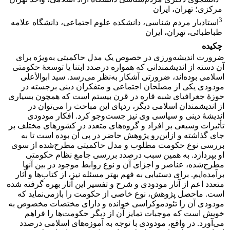
مرکزی؛ تهران، ایران
3
استادیار مردم ‏شناسی، دانشکده علوم اجتماعی، دانشگاه علامه
طباطبائی، تهران، ایران
چکیده
ضرورت اندیشه‌ورزی در خصوص یک مدل حاکمیتی به‌ویژه برای
آن دسته از اندیشمندانی که همواره درصدد ابتنا یا توسعۀ حکومتی
اسلامی بوده‌اند، ضرورتی آشکار به‌نظر می‌رسد. سید ابوالأعلی
مودودی یکی از مصلحان اجتماعی و متفکران دینی برجسته در
حوزۀ جغرافیای شبه قاره در قرن بیستم است که همچون بسیاری
از اندیشمندان اسلامی دیگر، ردپای این مباحث را می‌توان در
اندیشۀ دینی و سیاسی وی نیز جست‌وجو کرد. افکار مودودی
تأثیرات وسیعی بر افراد و گروه‌های متعدد در کشورهای مختلف بر
جای گذاشته و ازاین‌رو پژوهش حاضر در پی آن بوده است تا به
بررسی نوع حکومت مطلوب و مدل حاکمیتی مطرح‌شده از سوی
او بپردازد. به همین سبب درصدد بررسی جامع نظام حکومتی
مطرح‌شده، عناصر و اجزای آن و نوع روابط موجود در بین آنها
برآمده‌ایم. برای دستیابی به فهم بهتر مسئله نیز، از کتاب‌ها و آثار
متعدد اعم از آثار مودودی و شرح و تفسیر این آثار بهره گرفته شده
است. ماحصل پژوهش، نوع خاصی از حکومت را بازمی‌نماید که
مودودی آن را تئودموکراسی خوانده و دارای مختصات مخصوص به
خویش است که موجبات تمایز آن از دیگر حکومت‌ها را فراهم
می‌آورد. در واقع، مودودی با توجه به آموزه‌های اسلامی درصدد