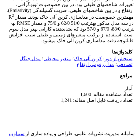
تغییرات شاخص­های طیفی بود. در بین خصوصیات توپوگرافی،
ارتفاع و در بین شاخص­های طیفی، ضریب گسیلندگی (Emissivity)،
2
مهم­ترین خصوصیت در مدل­سازی کربن آلی خاک بودند. مقدار R
در سه مدل مذکور به­ترتیب 51/0 62/0 و 75/0 و مقدار RMSE به­
ترتیب 88/0، 67/0 و 57/0 بود که نشان­دهنده کارایی بهتر مدل سوم
است. استفاده از ترکیب متغیرهای زمینی و طیفی سبب افزایش
قابل­توجه دقت مدل­سازی کربن آلی خاک می­شود.
کلیدواژه‌ها
سنجش از دور
؛
کربن آلی خاک
؛
متغیر محیطی
؛
مدل جنگل
تصادفی
؛
مدل رقومی ارتفاع
مراجع
آمار
تعداد مشاهده مقاله: 1,600
تعداد دریافت فایل اصل مقاله: 1,241
سامانه مدیریت نشریات علمی.
طراحی و پیاده سازی از
سیناوب