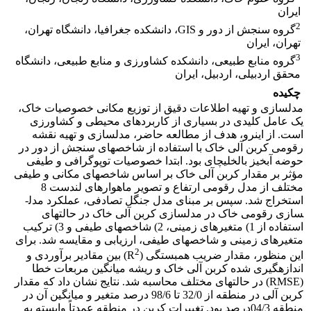
ایران
2
گروه سنجش از دور و GIS، دانشکده جغرافیا، دانشگاه تهران،
تهران، ایران
3
گروه منابع طبیعی، دانشکده کشاورزی و منابع طبیعی، دانشگاه
محقق اردبیلی، اردبیل، ایران
چکیده
مدل­سازی و تهیه اطلاعات دقیق از توزیع مکانی خصوصیات خاک،
یک عامل کلیدی در بسیاری از کاربردهای محیطی و کشاورزی
است. از این­رو، هدف از مطالعه حاضر، مدل­سازی و تهیه نقشه
رقومی کربن آلی خاک با استفاده از شاخص­های سنجش از دور در
حوضه آبخیز بالخلی­چای بود. ابتدا خصوصیات توپوگرافی و طیفی
مؤثر بر مقدار کربن آلی خاک بر اساس شاخص­های مکانی و طیفی
مختلف از مدل رقومی ارتفاع و تصویر ماهواره­ای لندست 8
استخراج شد. سپس بر مبنای مدل جنگل تصادفی، عملکرد مدل­
سازی رقومی خاک در مدل­سازی کربن آلی خاک در حالت­های
استفاده از 1) متغیرهای زمینی، 2) شاخص­های طیفی و 3) ترکیب
متغیرهای زمینی و شاخص­های طیفی، ارزیابی و مقایسه شد. برای
2
این منظور، مقدار ضریب همبستگی (R
) بین مقادیر برآوردی و
اندازه­گیری شده کربن آلی خاک و ریشه میانگین مربعات خطا
(RMSE) در حالت­های مختلف محاسبه شد. نتایج نشان داد که مقدار
کربن آلی در منطقه از 32/0 تا 98/6 درصد متغیر و میانگین آن در
منطقه 04/3درصد بود. تغییرات کربن در منطقه عمدتاً وابسته به