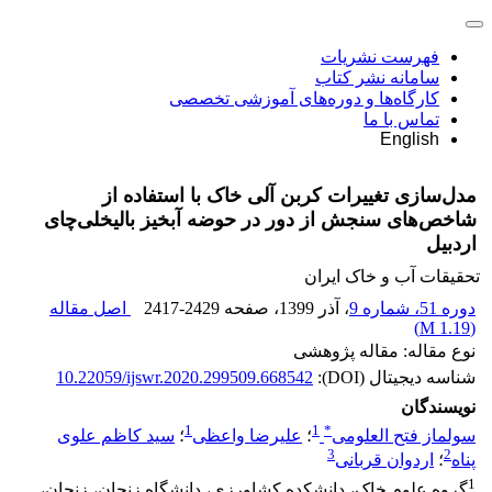
فهرست نشریات
سامانه نشر کتاب
کارگاه‌ها و دوره‌های آموزشی تخصصی
تماس با ما
English
مدل‌سازی تغییرات کربن آلی خاک با استفاده از
شاخص‌های سنجش از دور در حوضه آبخیز بالیخلی‌چای
اردبیل
تحقیقات آب و خاک ایران
دوره 51، شماره 9
، آذر 1399
، صفحه
2417-2429
اصل مقاله
)
1.19 M
(
نوع مقاله: مقاله پژوهشی
شناسه دیجیتال (DOI):
10.22059/ijswr.2020.299509.668542
نویسندگان
1
1
*
سولماز فتح العلومی
؛
علیرضا واعظی
؛
سید کاظم علوی
3
2
پناه
؛
اردوان قربانی
1
گروه علوم خاک، دانشکده کشاورزی، دانشگاه زنجان، زنجان،