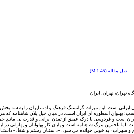
اصل مقاله (
1.45 M
)
ه تهران، تهران، ایران
یرانی است. این میراث گرانسنگِ فرهنگ و ادب ایران را به سه بخش اس
شاسب؛ پهلوان اسطوره ­ای ایران است. در میان خیل یلان شاهنامه که هر یک
ن است و فردوسی با درک عمیق از تمدن ایرانی و قدرت بی­ مانندِ حماس
تلخترین مرگ شاهنامه است و پایان کارِ پهلوانان و پهلوانی در ایران
تم و سهراب» به ­خوبی خوانده می ­شود. «داستـان رستم و شغاد» داستـا