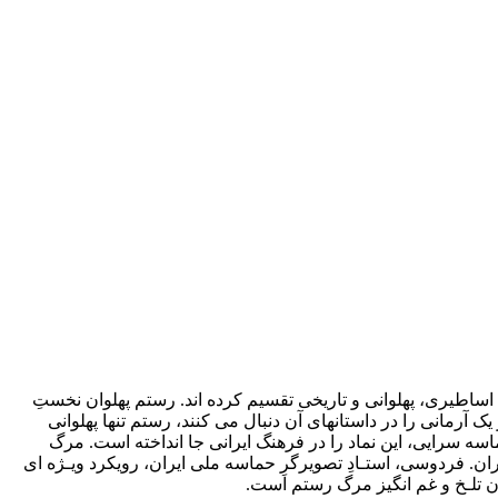
اطیری، پهلوانی و تاریخی تقسیم کرده­ اند. رستم پهلوان نخستِ
 آرمانی را در داستانهای آن دنبال می­ کنند، رستم تنها پهلوانی
ه­ سرایی، این نماد را در فرهنگ ایرانی جا انداخته ­است. مرگ
. فردوسی، استـادِ تصویرگرِ حماسه ملی ایران، رویکرد ویـژه ­ای
ن تلـخ و غم ­انگیز مرگ رستم است.