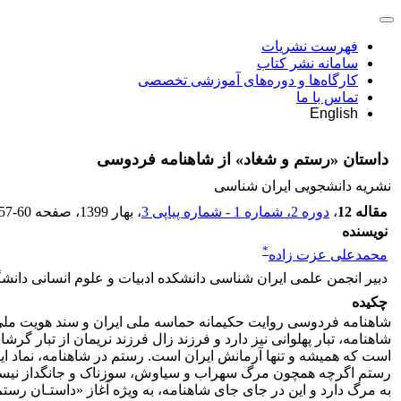
فهرست نشریات
سامانه نشر کتاب
کارگاه‌ها و دوره‌های آموزشی تخصصی
تماس با ما
English
داستان «رستم و شغاد» از شاهنامه فردوسی
نشریه دانشجویی ایران شناسی
مقاله 12
،
دوره 2، شماره 1 - شماره پیاپی 3
، بهار 1399
، صفحه
57-60
نویسنده
*
محمدعلی عزت زاده
دبیر انجمن علمی ایران شناسی دانشکده ادبیات و علوم انسانی دانشگا
چکیده
شاهنامه فردوسی روایت حکیمانه حماسه ملی ایران و سند هویت ملی ا
شاهنامه، تبار پهلوانی نیز دارد و فرزند زال فرزند نریمان از تبار گر
است که همیشه و تنها آرمانش ایران است. رستم در شاهنامه، نماد ایرا
رستم اگرچه همچون مرگ سهراب و سیاوش، سوزناک و جانگداز نیست؛ اما 
به مرگ دارد و این در جای­ جای شاهنامه، به ­ویژه آغاز «داستـان رس