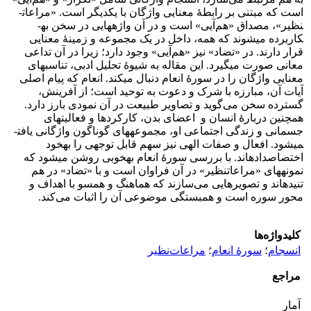
است که مبتنی بر رابطۀ معنایی واژگان با یکدیگر است. «مراعات­
نظیر»، مصداق «هم‌آیی» است و در آن واژه­هایی در سخن به­
کاربرده می­شوند که همه، داخل در یک مجموعه و زمینۀ معنایی
قرار دارند. در «تضاد» نیز «هم‌آیی» وجود دارد؛ زیرا در آن تداعی
معانی صورت می­گیرد. این مقاله به شیوۀ تحلیل ادبی، تناسب­های
معنایی واژگان را در سورۀ انعام دنبال می­کند. انعام که پیام اصلی
آیات آن، مبارزه با شرک و دعوت به توحید است؛ از آفرینش،
گسترده سخن می‌گوید و تصاویر طبیعت در آن نمودی بارز دارد.
همچنین دربارۀ انسان و اعضای بدن، کارکردها و فعالیت­های
جسمانی و زندگی اجتماعی او، مجموعه­های گوناگون واژگانی یافت­
می­شود. افعال و صفات الهی نیز سهم قابل ­توجهی را به­خود
اختصاص­داده­اند. با بررسی سورۀ انعام به­خوبی روشن می­شود که
نمونه­های «مراعات­نظیر» در آن فراوان است و با «تضاد» در هم
تنیده­اند و تصویرهایی می‌سازند که هماهنگ و همسو با اهداف و
محور سوره است و همبستگی موضوعی آن را اثبات می‌کند.
کلیدواژه‌ها
انسجام
؛
سورۀ انعام
؛
مراعات‌نظیر
مراجع
آمار