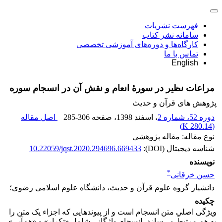
فهرست نشریات
سامانه نشر کتاب
کارگاه‌ها و دوره‌های آموزشی تخصصی
تماس با ما
English
مراعات ‌نظیر در سورۀ انعام و نقش آن در انسجام سوره
پژوهش های قرآن و حدیث
دوره 52، شماره 2
، اسفند 1398
، صفحه
285-306
اصل مقاله
)
280.14 K
(
نوع مقاله: مقاله پژوهشی
شناسه دیجیتال (DOI):
10.22059/jqst.2020.294696.669433
نویسنده
*
حسن خرقانی
دانشیار گروه علوم قرآن و حدیث، دانشگاه علوم اسلامی رضوی؛
چکیده
ویژگی اصلیِ متن انسجام است و از پیوندهایی که اجزاء یک متن را
به هم مرتبط می‌سازد، انسجام واژگانی شامل «تکرار» و «هم‌آیی»