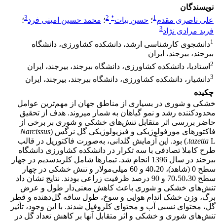
نویسندگان
3
2
*
1
علی ناصری مقدم
؛
حسن بیات
؛
محمد حسین امینی فرد
؛
3
فرید مرادی نژاد
1
دانشجوی کارشناسی ارشد، دانشکده کشاورزی، دانشگاه
بیرجند، بیرجند، ایران
2
استادیا، دانشکده کشاورزی، دانشگاه بیرجند، بیرجند، ایران
3
دانشیار، دانشکده کشاورزی، دانشگاه بیرجند، بیرجند، ایران
چکیده
خشکی و شوری در بسیاری از مناطق جهان از مهم‌ترین عوامل
محدودکننده رشد و نمو گیاهان به شمار می­روند. هدف از تحقیق
حاضر بررسی اثر متقابل تنش‌های خشکی و شوری بر برخی از
فاکتورهای مورفولوژیکی و فیزیولوژیکی گل نرگس (
Narcissus
tazetta
L.) بود. این آزمایش گلدانی، به‌صورت فاکتوریل در قالب
طرح کاملا تصادفی با سه تکرار در دانشکده کشاورزی دانشگاه
بیرجند در سال 1396 انجام شد. تیمارها شامل کلرید‌سدیم در چهار
سطح 0 (شاهد)، 40،20 و 60 میلی‌مولار و تنش خشکی در چهار
سطح 70،50،30 و 90 درصد ظرفیت زراعی بودند. نتایج نشان داد
تنش‌های خشکی و شوری باعث کاهش معنی‌دار طول و عرض
برگ، وزن خشک اندام هوایی و سوخ، طول ساقه گل‌دهنده و قطر
گل، محتوای نسبی آب و محتوای کلروفیل شدند. با این وجود، تأثیر
تنش‌های شوری و خشکی و اثر متقابل آنها بر کاهش تعداد گل در