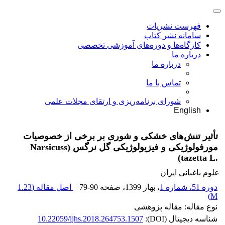
فهرست نشریات
سامانه نشر کتاب
کارگاه‌ها و دوره‌های آموزشی تخصصی
درباره ما
درباره ما
تماس با ما
شورای برنامه‌ریزی و ارتقای مجلات علمی
English
تأثیر تنش‌های خشکی و شوری بر برخی از خصوصیات
مورفولوژیکی و فیزیولوژیکی گل نرگس ‏(‏Narsicuss
tazetta L.‎‏)‏
علوم باغبانی ایران
دوره 51، شماره 1
، بهار 1399
، صفحه
79-90
اصل مقاله (
1.23
)
M
نوع مقاله: مقاله پژوهشی
شناسه دیجیتال (DOI):
10.22059/ijhs.2018.264753.1507