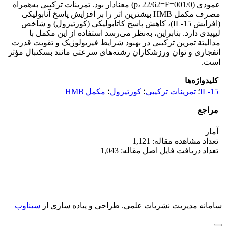
عمودی (001/0=p، 22/62=F) معنا‌دار بود. تمرینات ترکیبی به‌همراه
مصرف مکمل HMB بیشترین اثر را بر افزایش پاسخ آنابولیکی
(افزایش IL-15)، کاهش پاسخ کاتابولیکی (کورتیزول) و شاخص
لیپیدی دارد. بنابراین، به‌نظر می‌رسد استفاده از این مکمل با
مدالیتة تمرین ترکیبی در بهبود شرایط فیزیولوژیک و تقویت قدرت
انفجاری و توان ورزشکاران رشته‌های سرعتی مانند بسکتبال مؤثر
است.
کلیدواژه‌ها
IL-15
؛
تمرینات ترکیبی
؛
کورتیزول
؛
مکمل HMB
مراجع
آمار
تعداد مشاهده مقاله: 1,121
تعداد دریافت فایل اصل مقاله: 1,043
سامانه مدیریت نشریات علمی.
طراحی و پیاده سازی از
سیناوب