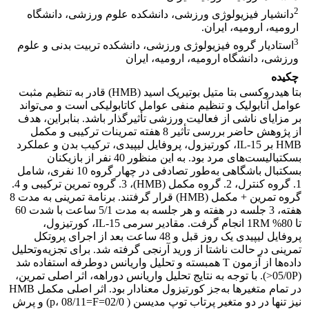
2
دانشیار فیزیولوژی ورزشی، دانشکده علوم ورزشی، دانشگاه
ارومیه، ارومیه، ایران.
3
استادیار گروه فیزیولوژی ورزشی، دانشکده تربیت بدنی و علوم
ورزشی، دانشگاه ارومیه، ارومیه، ایران
چکیده
بتا هیدروکسی بتا متیل بوتیریک اسید (HMB) قادر به تنظیم مثبت
عوامل آنابولیک و تنظیم منفی عوامل کاتابولیکی است و می‌تواند
بر مزایای ناشی از فعالیت ورزشی تأثیرگذار باشد. بنابراین، هدف
از پژوهش حاضر بررسی تأثیر 8 هفته تمرینات ترکیبی و مکمل
HMB بر IL-15، کورتیزول، پروفایل لیپیدی، ترکیب بدن و عملکرد
بسکتبالیست‌های مرد بود. به این منظور 40 نفر از بازیکنان
بسکتبال باشگاهی به‌طور تصادفی در چهار گروه 10 نفری، شامل
1. گروه کنترل، 2. گروه مکمل (HMB)، 3. گروه تمرین ترکیبی و 4.
گروه تمرین + مکمل (HMB) قرار گرفتند. برنامة تمرینی به مدت 8
هفته، 3 جلسه در هفته و هر جلسه به مدت 5/1 ساعت با شدت 60
تا 80% 1RM انجام گرفت. مقادیر سرمی IL-15، کورتیزول،
پروفایل لیپیدی یک روز قبل و 48 ساعت بعد از اجرای پروتکل
تمرینی در حالت ناشتا از ورید آرنجی گرفته شد. برای تجزیه‌وتحلیل
داده‌ها از آزمون T همبسته و تحلیل واریانس دوطرفه استفاده شد
(05/0P<). با توجه به نتایج تحلیل واریانس دوراهه، اثر اصلی تمرین،
در تمام متغیرها به‌جز کورتیزول معنا‌دار بود. اثر اصلی مکمل HMB
نیز تنها در دو متغیر پرتاب توپ مدیسن ( 02/0=p، 08/11=F) و پرش