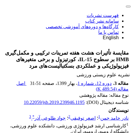
فهرست نشریات
سامانه نشر کتاب
کارگاه‌ها و دوره‌های آموزشی تخصصی
تماس با ما
English
مقایسة تأثیرات هشت هفته تمرینات ترکیبی و مکمل‌گیری
HMB بر سطوح IL-15، کورتیزول و برخی متغیرهای
فیزیولوژیکی و عملکردی بسکتبالیست‌های مرد
نشریه علوم زیستی ورزشی
مقاله 3
،
دوره 12، شماره 1
، بهار 1399
، صفحه
31-51
اصل
مقاله (
489.54 K
)
نوع مقاله: مقاله پژوهشی
شناسه دیجیتال (DOI):
10.22059/jsb.2019.239946.1195
نویسندگان
3
*
2
1
نادر حامد چمن
؛
اصغر توفیقی
؛
جواد طلوعی آذر
1
کارشناسی ارشد فیزیولوژی ورزشی، دانشکده علوم ورزشی،
دانشگاه ارومیه، ارومیه، ایران.