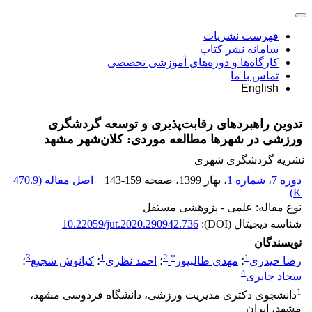
فهرست نشریات
سامانه نشر کتاب
کارگاه‌ها و دوره‌های آموزشی تخصصی
تماس با ما
English
تدوین راهبردهای رقابت‌پذیری و توسعه گردشگری
ورزشی در شهرها مطالعه موردی: کلان‌شهر مشهد
نشریه گردشگری شهری
دوره 7، شماره 1
، بهار 1399
، صفحه
143-159
اصل مقاله (
470.9
)
K
نوع مقاله: علمی - پژوهشی مستقل
شناسه دیجیتال (DOI):
10.22059/jut.2020.290942.736
نویسندگان
3
1
2
*
1
رضا حیدری
؛
مهدی طالبپور
؛
احمد نظری
؛
کیانوش شجیع
؛
4
سجاد جابری
1
دانشجوی دکتری مدیریت ورزشی، دانشگاه فردوسی مشهد،
مشهد، ایران