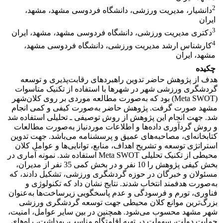
2
دانشیار، مدیریت ورزشی، دانشگاه فردوسی مشهد، مشهد،
ایران
3
دکتری مدیریت ورزشی، دانشگاه فردوسی مشهد، مشهد، ایران
4
کارشناس ارشد مدیریت ورزشی، دانشگاه فردوسی مشهد،
مشهد، ایران
چکیده
هدف از پژوهش حاضر تدوین راهبردهای رقابت‌پذیری و توسعه
گردشگری ورزشی شهر در شهرها با استفاده از تکنیک متاسوات
(Meta SWOT) بود که به‌صورت مطالعه موردی بر روی کلان‌شهر
مشهد صورت گرفت. پژوهش حاضر به‌صورت کیفی و کمی انجام
شد. جهت انجام این پژوهش از روش توصیفی ـ تحلیلی استفاده شد
و روش گردآوری داده‌ها و اطلاعات موردنیاز به‌صورت مطالعات
کتابخانه‌ای، مصاحبه‌های عمیق و پرسشنامه می‌باشد. جهت تدوین
استراتژی توسعه و تشریح اهداف، منابع، توانایی‌ها و عوامل کلان
محیطی از تکنیک تحلیلی Meta SWOT استفاده شد. نمونه آماری در
بخش کیفی پژوهش را 10 نفر و در بخش کمی 35 نفر از مدیران،
مسئولان و خبرگان در حوزه گردشگری ورزشی، تشکیل دادند، که
به‌صورت هدفمند انتخاب شدند. نتایج نشان داد که تکنولوژی و
فناوری، تورم و فرسودگی و عدم پاسخگویی زیرساخت‌ها به‌عنوان
بزرگ‌ترین موانع کلان محیطی جهت توسعه گردشگری ورزشی
شهر مشهد محسوب می‌شود. همچنین در بین سایر عوامل، امنیت،
حمایت دولت، سهولت در تهیه اقامتگاه مناسب، بهداشت، راه‌های