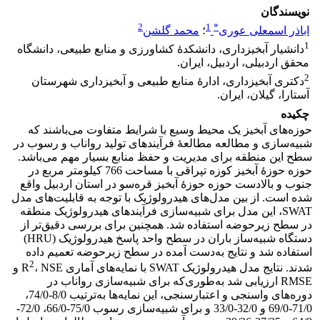
نویسندگان
2
1
*
اباذر اسمعلی عوری
؛
محمد گلشن
1
دانشیار آبخیزداری، دانشکدۀ کشاورزی و منابع طبیعی، دانشگاه
محقق اردبیلی، اردبیل، ایران.
2
دکتری آبخیزداری، ادارۀ منابع طبیعی و آبخیزداری شهرستان
آستارا، گیلان، ایران.
چکیده
حوزه‌های آبخیز یک محیط وسیع با شرایط‌ متفاوت می‌باشند که
شبیه‌سازی و مطالعه مطالعۀ فرآیند‎های تولید رواناب و رسوب در
سطح این منطقه برای مدیریت و حفظ منابع بسیار مهم می‌باشد.
حوزه حوزۀ آبخیز کوزه تپراقی با مساحت 766 کیلومتر مربع در
جنوب و بالادست حوزه حوزۀ آبخیز قره‌سو در استان اردبیل واقع
شده است. از بین مدل‌های هیدرولوژیک با توجه به قابلیت‌های مدل
SWAT، این مدل برای شبیه‌سازی فرآیندهای هیدرولوژیک منطقه
در سطح زیرحوضه استفاده شد. همچنین برای بررسی دقیق‌تر از
دستگاه شبیه‌ساز باران در سطح واحد پاسخ هیدرولوژیک (HRU)
استفاده شد و نتایج به‌دست آمده در سطح زیرحوضه تعمیم داده
2
شدند. نتایج مدل هیدرولوژیک SWAT با نمایه‌های آماری R
، NSE و
RMSE ارزیابی شد به‌طوری‌که برای شبیه‌سازی رواناب در
دوره‌های واسنجی و اعتبارسنجی، این نمایه‌ها به‌ترتیب 8/0-74/0،
71/0-69/0 و 32/0-33/0 و برای شبیه‌سازی رسوب 75/0-66/0، 72/0-