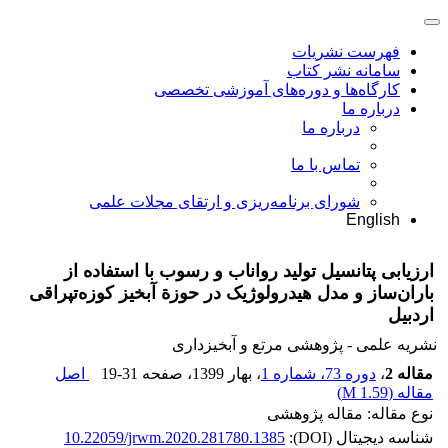
فهرست نشریات
سامانه نشر کتاب
کارگاه‌ها و دوره‌های آموزشی تخصصی
درباره ما
درباره ما
تماس با ما
شورای برنامه‌ریزی و ارتقای مجلات علمی
English
ارزیابی پتانسیل تولید رواناب و رسوب با استفاده از
باران‌ساز و مدل هیدرولوژیک در حوزة آبخیز کوزه‌تپراقی
اردبیل
نشریه علمی - پژوهشی مرتع و آبخیزداری
مقاله 2
،
دوره 73، شماره 1
، بهار 1399
، صفحه
19-31
اصل
مقاله (
1.59 M
)
نوع مقاله: مقاله پژوهشی
شناسه دیجیتال (DOI):
10.22059/jrwm.2020.281780.1385