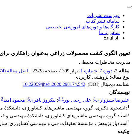
فهرست نشریات
سامانه نشر کتاب
کارگاه‌ها و دوره‌های آموزشی تخصصی
تماس با ما
English
تعیین الگوی کشت محصولات زراعی به‌عنوان راهکاری برا
مدیریت مخاطرات محیطی
مقاله 2
،
دوره 7، شماره 1
، بهار 1399
، صفحه
23-38
اصل مقاله (
4 K
نوع مقاله: پژوهشی کاربردی
شناسه دیجیتال (DOI):
10.22059/jhsci.2020.298174.542
نویسندگان
2
3
2
*
1
علیرضا سبزواری
؛
علی رجبی پور
؛
نیکروز باقری
؛
محمود امید
1
دانشجوی دکتری، گروه مهندسی ماشین‌های کشاورزی، دانشکدۀ مهن
2
استاد گروه مهندسی ماشین‌های کشاورزی، دانشکدۀ مهندسی و فناو
3
استادیار پژوهش، مؤسسۀ تحقیقات فنی و مهندسی کشاورزی، سازم
چکیده