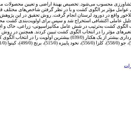
ر کشاورزی محسوب می‌شود. تخصیص بهینۀ اراضی و تعیین محصولات من
 عوامل مؤثر بر الگوی کشت و با در نظر گرفتن شاخص‌های مختلف قاب
لاخور واقع در دورود لرستان انجام گرفت. روش تحقیق در این پژوهش، 
 تحلیل عاملی اکتشافی استخراج شد و سپس برای اولویت‌بندی کشت م
اب الگوی کشت به‌ترتیب در شش عامل مکانیزاسیونی- زراعی، خاک و اقلی
مل‌ها در مجموع 41/61 درصد از واریانس متغیرهای مؤثر را در انتخاب الگوی کشت تبیین کرد
(236/0)، نیاز آبی محصول (233/0)، سود محصول (098/0) و واحد بهره‌برداری 
ات