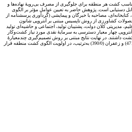
اسب کشت هر منطقه برای جلوگیری از مصرف بی‌رویۀ نهاده‌ها و
ل دستیابی است. پژوهش حاضر به تعیین عوامل مؤثر بر الگوی
کتابخانه‌ای، مصاحبه با خبرگان و پیمایشی (گردآوری پرسشنامه از
حصولات کشاورزی از روش تاپسیس مبتنی بر آنتروپی شانون
م، مدیریتی کلان دولت، پشتیبان تولید، اجتماعی و حاشیه‌ای تولید
ند. همچنین در روش آنتروپی چهار معیار دسترسی به سرمایۀ نقدی مورد نیاز کشت‌وکار
بیشتر از یک هکتار (039/0) بیشترین اولویت را در انتخاب الگوی کشت داشتند. در نهایت نتایج مبتنی بر روش تصمیم‌گیری چندمعیارۀ
تاپسیس نشان داد که کشت‌های چغندرقند پاییزه (598/0)، گندم (589/0)، جو (558/0)، کلزا (556/0)، نخود پاییزه (515/0)، برنج (499/0)، کینوا (471/0) و زعفران (390/0) به‌ترتیب، در اولویت الگوی کشت منطقه قرار