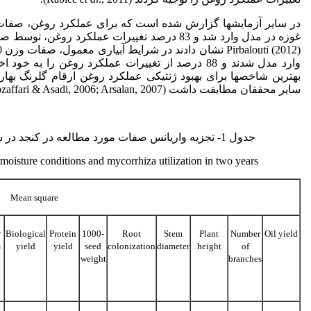
در سایر آزمایش­ها گزارش شده است که برای عملکرد روغن، صفات عم
بهترین شاخص­ها برای بهبود ژنتیکی عملکرد روغن ارقام گلرنگ بهاره
سایر محققان مطابقت داشت (Mozaffari & Asadi, 2006; Arsalan, 2007).
جدول 1- تجزیه واریانس صفات مورد مطالعه در کنجد در شرایط مختلف رطوبتی و استفاده از میکوریزا در دو سال
t moisture conditions and mycorrhiza utilization in two years
Mean square
r
Biological
Protein
1000-
Root
Stem
Plant
Number
Oil yield
s
yield
yield
seed
colonization
diameter
height
of
weight
branches