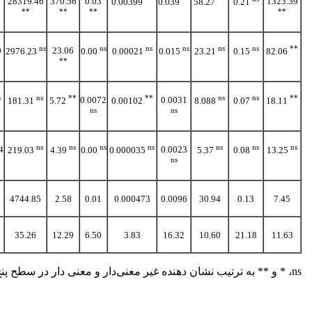
28319.46
370.56
0.03
1323.39
0.00399
0.039
58.27
0.21
**
**
**
**
ns
ns
ns
ns
ns
ns
**
0
23.06
2976.23
0.00
0.00021
0.015
23.21
0.15
82.06
**
s
ns
**
**
ns
ns
**
0.0072
0.0031
181.31
5.72
0.00102
8.088
0.07
18.11
ns
ns
ns
ns
ns
ns
ns
ns
ns
4
0.0023
219.03
4.39
0.00
0.000035
5.37
0.08
13.25
ns
4744.85
2.58
0.01
0.000473
0.0096
30.94
0.13
7.45
35.26
12.29
6.50
3.83
16.32
10.60
21.18
11.63
ns، * و ** به ترتیب نشان دهنده غیر معنی‌دار و معنی دار در سطح پنج و یک درصد می باشند.