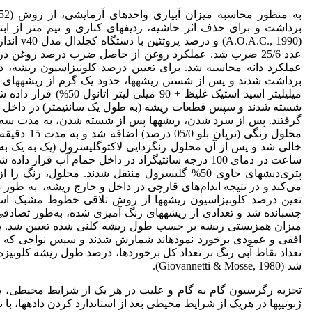
به منظور محاسبه میزان آبیاری واحدهای آزمایشی، از روش WSC
برداشت و برای حذف اثر حاشیه، ردیف­های کناری و نیم متر از ا
(., 1990
عدد 25/6 ضرب شد. عملکرد روغن از حاصل ضرب درصد روغن د
میلی­لیتر اسید استیک غلی
گرفتند. پس از سرد شدن، ریشه­ها پس از شسته شدن، به مدت سه 
خالی شد و پس از آن محلول رنگ­زدایی لاکتوگلیسرول (یک به یک به
ساعت در دمای 100 درجه سانتی­گراد در داخل حمام آب ق
پتری‌دیش­های حاوی 50% گلیسرول منتقل شدند. محلو
تعین درصد کلونیزاسیون ریشه­ها از روش تلاقی خطوط مشبک ا
چسبانده شد و تعدادی از ریشه­های رنگ آمیزی شده، به‌طور تصاد
میزان هم­زیستی ریشه بر حسب طول ریشه کلنی شده تعیین شد. ب
افقی و عمودی برخورد نموده­اند شمارش شدند و سپس نواحی که ر
تعداد نقاط آبی رنگ بر تعداد کل برخوردها، درصد طول ریشه کلونیزه 
شد (Giovannetti & Mosse, 1980).
ژنوتیپ­ها در هریک از شرایط محیطی بعد از استاندارد کردن داده­ها، با نرم افزار Minitab 16