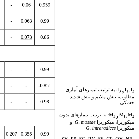
-
0.06
0.959
-
0.063
0.99
-
0.073
0.86
-
-
0.99
-
-
-0.851
I
I
I
: به ترتیب تیمارهای آبیاری
2
،
1
و
3
مطلوب، تنش ملایم و تنش شدید
-
-
0.98
خشکی
M
M
M
: به ترتیب تیمارهای بدون
2
،
1
و
3
میکوریزا، میکوریزا
G. mossae
و
میکوریزا
G. intraradices
0.207
0.355
0.99
SY، PP، SC، BY، SS، CP، OY، NB،