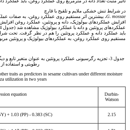
تاثیر مثبت تعداد دانه در مترمربع روی عملکرد روغن، باید عملکرد دا
در شرایط تنش خشکی ملایم و تلقیح با قارچ
G. mossae
، بیشترین اثر مستقیم روی عملکرد روغن، به صفات عملکرد 
افزایش عملکردهای بیولوژیک، دانه و پروتئین، عملکرد روغن افزایش
باید عملکرد دانه و عملکرد پروتئین را هم در نظر گرفت. تحت شر
مستقیم روی عملکرد روغن، به عملکردهای بیولوژیک و پروتئین مربو
جدول 3- تجزیه رگرسیونی عملکرد پروتئین به عنوان متغیر تابع
رطوبتی و استفاده از 
ther traits as predictors in sesame cultivars under different moisture
a utilization in two years
ssion equation
Durbin-
Watson
Y) + 1.03 (PP) - 0.383 (SC)
2.15