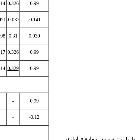
314
0.326
0.99
051
-0.037
-0.141
298
0.31
0.939
317
0.326
0.99
314
0.329
0.99
-
-
0.99
-
-
-0.12
I
I
I
: به ترتیب تیمارهای آبیاری