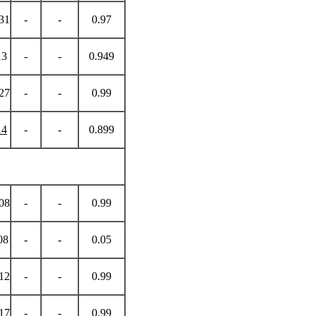
131
-
-
0.97
13
-
-
0.949
127
-
-
0.99
14
-
-
0.899
408
-
-
0.99
08
-
-
0.05
412
-
-
0.99
417
-
-
0.99