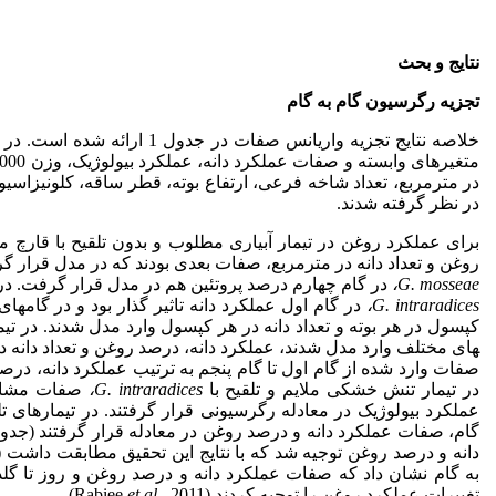
نتایج و بحث
تجزیه رگرسیون گام به گام
خلاصه نتایج تجزیه واریانس صفا
در مترمربع، تعداد شاخه فرعی، ارتفاع بوته، قطر ساقه، کلونیزاس
در نظر گرفته شدند.
برای عملکرد روغن در تیمار آبیاری مطلوب و بدون تلقیح با قارچ م
روغن و تعداد دانه در مترمربع، صفات بعدی بودند که در مدل قرار گرفت
G. mosseae
،
در گام چهارم درصد پروتئین هم در مدل قرار گرفت. در ت
G. intraradices
،
در گام اول عملکرد دانه تاثیر گذار بود و در گام­ه
کپسول در هر بوته و تعداد دانه در هر کپسول وارد مدل شدند. در تیم
های مختلف وارد مدل شدند، عملکرد دانه، درصد روغن و تعداد دانه در
در تیمار تنش خشکی ملایم و تلقیح با
G. intraradices
،
صفات مشابه 
عملکرد بیولوژیک در معادله رگرسیونی قرار گرفتند. در تیمارهای 
دانه و درصد روغن توجیه شد که با نتایج این تحقیق مطابقت داشت (Qavami
تغییرات عملکرد روغن را توجیه کردند (Rabiee
., 2011).
et al