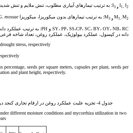
I
I
I
: به ترتیب تیمارهای آبیاری مطلوب، تنش ملایم و تنش شد
2
،
1
و
3
M
M
M
: به ترتیب تیمارهای بدون میکوریزا، میکوریزا
G. mossae
2
،
1
و
3
، PP، SS،CP، SC، BY، OY، NB، RC
دانه در کپسول، عملکرد بیولوژیک، عملکرد روغن، تعداد شاخه فرعی، 
rought stress, respectively
espectively
percentage, seeds per square meters, capsules per plant, seeds per
ation and plant height, respectively.
جدول 4- تجزیه علیت عملکرد روغن در ارقام تجاری کنجد در شرایط مختلف رطوبتی و استفاده از میکوریزا در دو سال
under different moisture conditions and mycorrhiza utilization in two
ears