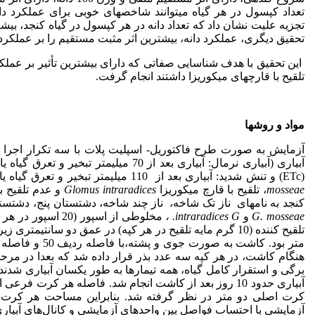
تجزیه علیت نشان داد که تعداد دانه در هر کپسول در گیاه کنجد، بیشترین
تحقیق دیگری، عملکرد دانه، بیشترین اثر مثبت مستقیم را بر عملکرد روغن
این تحقیق با هدف شناسایی صفاتی که دارای بیشترین تأثیر بر عمل
تلقیح با قارچ­های میکوریزا داشتند انجام گرفت.
مواد و روش­ها
(ETc) و تنش شدید: آبیاری بعد از 110 میلیمتر تبخیر و تعرق گیاه یا (ETc)) و عامل B یعنی سه سطح تلقیح با قارچ میکوریزا
mosseae
، تلقیح با قارچ میکوریزا
Glomus intraradices
کنجد به نام­های ناز تک شاخه، ناز چند شاخه، دشتستان پنج، دشتستان دو، داراب دو، داراب 14، هل
G. mosseae
و
G.
intraradices
،
مخلوطی از اسپور 
تلقیح کننده (10 گرم مایه تلقیح در هر کپه) در عمق دو سان
هنگام کاشت، در هر کپه سه عدد بذر قرار داده شد که بعدا در مرحله 
برگی و استقرار کامل گیاه، همه تیمارها به طور یکسان آبیاری شد
آبیاری حدود 10 روز بعد از کاشت انجام شد. فاصله هر ک