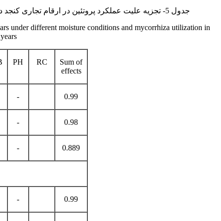
جدول 5- تجزیه علیت عملکرد پروتئین در ارقام تجاری کنجد در شرایط مختلف رطوبتی و استفاده از میکوریزا در دو سال
ars under different moisture conditions and mycorrhiza utilization in
 years
B
PH
RC
Sum of
effects
-
0.99
-
0.98
-
0.889
-
0.99