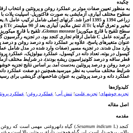
چکیده
به منظور تعیین صفات موثر بر عملکرد روغن و پروتئین و انتخاب ارقام
سطوح مختلف آبیاری، آزمایشی به صورت فاکتوریل- اسپلیت پلات با س
زراعی 1394 و 1395 اجرا شد. کرت­های اصلی شامل ترکیب عامل
A
تبخیر و تعرق گیاه یا
ETc
، تنش ملایم: آبیاری بعد از 90 میلیمتر
ETc
و ت
سطح تلقیح با قارچ میکوریزا
Glomus mosseae
، تلقیح با قارچ میکوریز
برگیرنده عامل
C
شامل ارقام تجاری کنجد بود. در تجزیه رگرسیون گام
عنوان متغیرهای پاسخ، علاوه بر عملکرد دانه و درصد روغن و درصد 
وارد مدل شدند. در تجزیه مسیر (صفات وارد شده در مدل شامل عملکرد
قطر ساقه و درصد کلونیزاسیون ریشه بودند)، در شرایط مختلف آزمایش
شرایط مختلف مناسب به نظر می­رسید.
همچنین دو صفت عملکرد دانه
عملکرد دانه و درصد پروتئین به عنوان شاخص­های گزینشی برای رسیدن 
کلیدواژه‌ها
تجزیه خوشه­ای
؛
تجزیه علیت
؛
تنش آبی
؛
عملکرد روغن
؛
عملکرد پروتئ
اصل مقاله
مقدمه
کنجد (
Sesamum indicum
L.) گیاه دانه­روغنی مهمی است که روغن 
بالایی برخوردار است. این گیاه همچنین دارای پروتئین بالا است و غنی