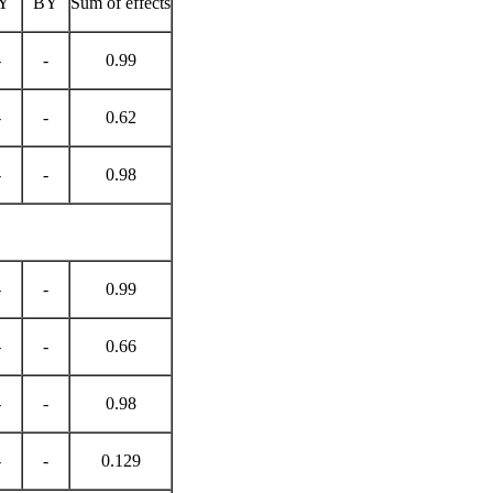
Y
BY
Sum of effects
-
-
0.99
-
-
0.62
-
-
0.98
-
-
0.99
-
-
0.66
-
-
0.98
-
-
0.129