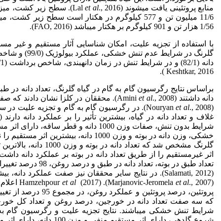
منابع پروتئینی یافت می­شوند (Lal
et al
1/56 هزار تن و 901 کیلوگرم بر هکتار می­باشد (FAO, 2016).
با استفاده از تجزیه علیت، امکان شناسایی آثار مستقیم و غیر مستقی
Keshtkar, 2016 ).
براساس نتایج رگرسیون گام به گام در گیاه گلرنگ، تعداد دانه در طب
دانه داشتند (Amini
et al
., 2008). محققان در کلزا نشان دادند که
(Nouryan
et al
., 2008). در رگرسیون گام به گام و تجزیه علیت د
شرایط بدون تنش، صفات وزن 1000 دانه و ق
گلرنگ مشخص شد که تعداد 
تعداد طبق در بوته، تعداد دانه در طبق و درصد روغن، 98 درصد تغییرات عملکرد دانه گلرنگ را توجیه می­کند
(Salamati, 2012). در نتایج سایر محققان نیز صفت عملکرد
(Marjanovic-Jeromela
., 2007). Hamzehpour
et al
et al
(2017)
پروتئین، درصد پروتئین و عملکرد روغن، در مجموع 95 درصد از تغییرات عملکرد دانه را توجیه می­کنند. Balesini
که سه صفت تعداد دانه در خورجین، درصد روغن و تعداد کل خورجی
شرایط تنش خشکی می­باشند. نتایج تجزیه علیت و رگرسیون گام به گا
شروع گلدهی، دارای اثر مست