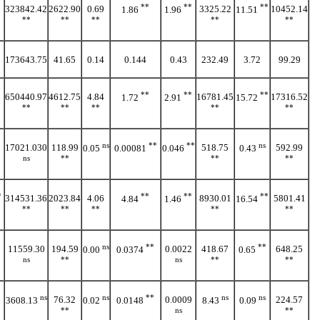
**
**
**
323842.42
2622.90
0.69
3325.22
10452.14
1.86
1.96
11.51
**
**
**
**
**
173643.75
41.65
0.14
0.144
0.43
232.49
3.72
99.29
**
**
**
650440.97
4612.75
4.84
16781.45
17316.52
1.72
2.91
15.72
**
**
**
**
**
ns
**
**
ns
17021.030
118.99
518.75
592.99
0.05
0.00081
0.046
0.43
ns
**
**
**
*
**
**
**
314531.36
2023.84
4.06
8930.01
5801.41
4.84
1.46
16.54
**
**
**
**
**
ns
**
**
11559.30
194.59
0.0022
418.67
648.25
0.00
0.0374
0.65
ns
**
ns
**
**
ns
ns
**
ns
ns
76.32
0.0009
224.57
3608.13
0.02
0.0148
8.43
0.09
**
ns
**