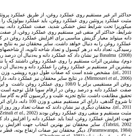
مثبت عملکرد پروتئین روی عملکرد روغن، باید عملکرد بیولوژیک را 
میکوریزا تحت شرایط تنش خشکی شدید، صفت عملکرد دانه، بیشت
دانه می­تواند معیار گزینش مناسبی برای افزایش عملکرد روغن در کنجد
عملکرد روغن را به دنبال خواهد داشت. سایر محققان نیز به نتایج مشابهی
دوم)، بیشترین اثرات مستقیم را روی عملکرد روغن داشتند که با نتا
بیشترین اثر مستقیم بر عملکرد روغن را عملکرد دانه و به‌دنبال آن درص
al
et
al
(Mirmosavi
تحقیق مطابقت داشت. نتایج تجزیه علیت و رگرسیون گام به گام سایر م
تا شروع گلدهی، دارای اثر مستقیم منفی و وزن 100 دانه، دارای اثر مستقیم مثبت روی عملکرد روغن در گیاه سویا بودند (Masoudi
al
., 2011). محققان دیگری نیز نشان دادند که صفات تعداد روز روز
مثبت مستقیم و منفی روی عملکرد روغن بودند (Zeinali
et al.
Tabrizi, 2002). سایر محققان نیز بهترین انتخاب جهت افز
(Paramswarapa, 1984). دیگر محققان نیز صفات ارتفا
عملکرد روغن دانسته­اند (Chauhary
, 1981).
et al.