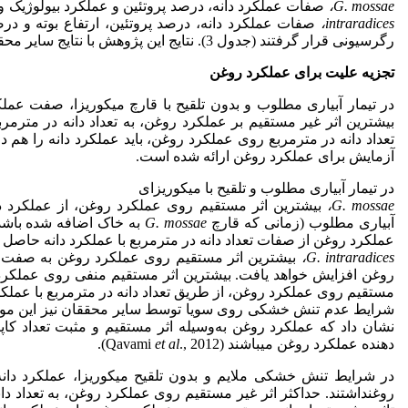
G. mossae
،
صفات عملکرد دانه، درصد پروتئین و عملکرد بیولوژیک و
intraradices
،
صفات عملکرد دانه، درصد پروتئین، ارتفاع بوته و درص
رگرسیونی قرار گرفتند (جدول 3). نتایج این پژوهش با نتایج سایر محققان مطابقت داشت (Bagheri
تجزیه علیت برای عملکرد روغن
در تیمار آبیاری مطلوب و بدون تلقیح با قارچ میکوریزا، صفت عمل
آزمایش برای عملکرد روغن ارائه شده است.
در تیمار آبیاری مطلوب و تلقیح با میکوریزای
G. mossae
،
بیشترین اثر مستقیم روی عملکرد روغن، از عملکرد دا
آبیاری مطلوب (زمانی که قارچ
G. mossae
به خاک اضافه شده باشد) 
عملکرد روغن از صفات تعداد دانه در مترمربع با عملکرد دانه حاصل شد
G. intraradices
،
بیشترین اثر مستقیم روی عملکرد روغن به صفت عملک
روغن افزایش خواهد یافت. بیشترین اثر مستقیم منفی روی عملکرد
نشان داد که عملکرد روغن به‌وسیله اثر مستقیم و مثبت تعداد کا
دهنده عملکرد روغن می­باشند (Qavami
., 2012).
et al
در شرایط تنش خشکی ملایم و بدون تلقیح میکوریزا، عملکرد دانه 