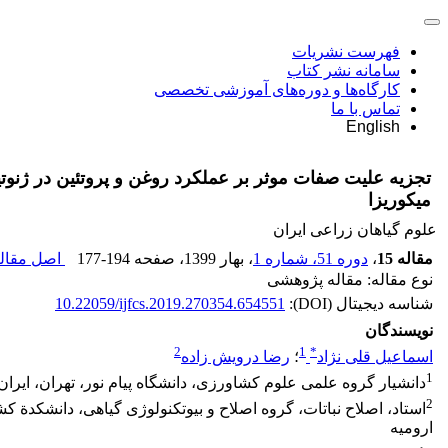
فهرست نشریات
سامانه نشر کتاب
کارگاه‌ها و دوره‌های آموزشی تخصصی
تماس با ما
English
تجزیه علیت صفات موثر بر عملکرد روغن و پروتئین در ژنوت
میکوریزا
علوم گیاهان زراعی ایران
مقاله 15
،
دوره 51، شماره 1
، بهار 1399
، صفحه
177-194
اصل مقاله
نوع مقاله: مقاله پژوهشی
شناسه دیجیتال (DOI):
10.22059/ijfcs.2019.270354.654551
نویسندگان
2
1
*
اسماعیل قلی نژاد
؛
رضا درویش زاده
1
دانشیار گروه علمی علوم کشاورزی، دانشگاه پیام نور، تهران، ایران
2
استاد، اصلاح نباتات، گروه اصلاح و بیوتکنولوژی گیاهی، دانشکدة 
ارومیه