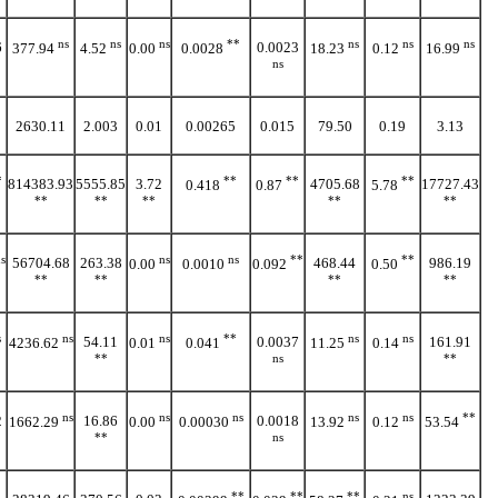
ns
ns
ns
**
ns
ns
ns
6
0.0023
377.94
4.52
0.00
0.0028
18.23
0.12
16.99
ns
2630.11
2.003
0.01
0.00265
0.015
79.50
0.19
3.13
*
**
**
**
814383.93
5555.85
3.72
4705.68
17727.43
0.418
0.87
5.78
**
**
**
**
**
s
ns
ns
**
**
56704.68
263.38
468.44
986.19
0.00
0.0010
0.092
0.50
**
**
**
**
s
ns
ns
**
ns
ns
54.11
0.0037
161.91
4236.62
0.01
0.041
11.25
0.14
**
ns
**
ns
ns
ns
ns
ns
**
2
16.86
0.0018
1662.29
0.00
0.00030
13.92
0.12
53.54
**
ns
**
**
**
ns