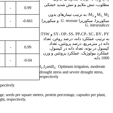
2
،
1
و
3
مطلوب، تنش ملایم و تنش شدید خشکی
-
-
0.99
M
M
M
: به ترتیب تیمارهای بدون
2
،
1
و
3
میکوریزا، میکوریزا
G. mossae
و میکوریزا
-
-
-0.661
G. intraradices
SY، OP، SS، PP،CP، SC، BY، PY و TSW:
به ترتیب عملکرد دانه، درصد روغن، تعداد
دانه در مترمربع، درصد پروتئین، تعداد
-
-
0.99
کپسول در بوته، تعداد دانه در کپسول،
عملکرد بیولوژیک، عملکرد پروتئین و وزن
1000 دانه
-
-
-0.04
I
,I
andI
Optimum irrigation, moderate
1
2
3:
drought stress and severe drought stress,
respectively
spectively
, seeds per square meters, protein percentage, capsules per plant,
ht, respectively.